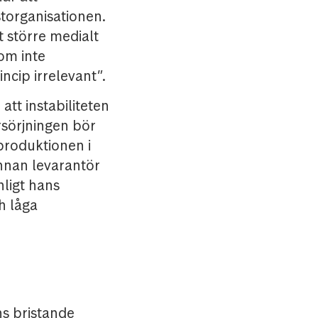
torganisationen.
t större medialt
om inte
incip irrelevant”.
tt instabiliteten
örsörjningen bör
sproduktionen i
nnan levarantör
nligt hans
h låga
ns bristande