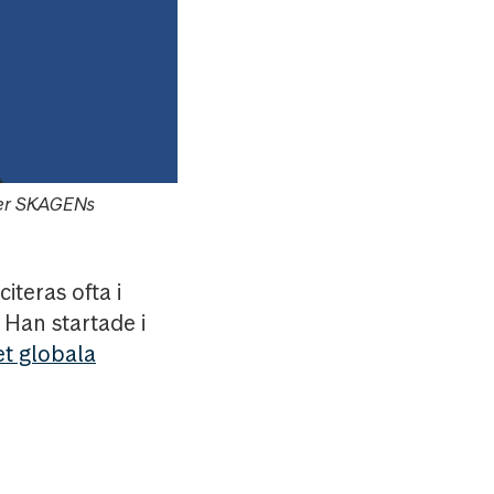
der SKAGENs
iteras ofta i
 Han startade i
et globala