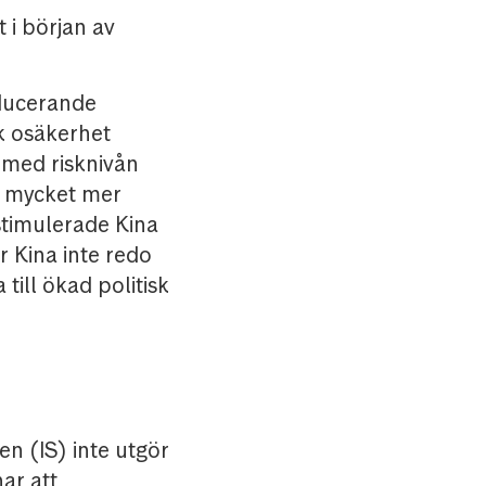
 i början av
roducerande
k osäkerhet
 med risknivån
d mycket mer
timulerade Kina
r Kina inte redo
till ökad politisk
en (IS) inte utgör
ar att