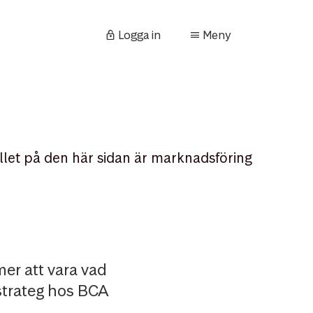
Logga in
Meny
llet på den här sidan är marknadsföring
er att vara vad
 strateg hos BCA