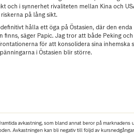
ikt och i synnerhet rivaliteten mellan Kina och U
 riskerna på lång sikt.
definitivt hålla ett öga på Östasien, där den enda 
n finns, säger Papic. Jag tror att både Peking och
rontationerna för att konsolidera sina inhemska st
spänningarna i Östasien blir större.
r framtida avkastning, som bland annat beror på marknadens ut
oden. Avkastningen kan bli negativ till följd av kursnedgånga