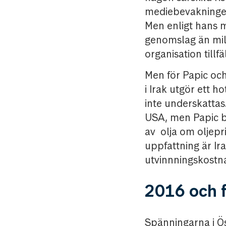
mediebevakningen
Men enligt hans m
genomslag än mili
organisation tillf
Men för Papic och
i Irak utgör ett h
inte underskattas
USA, men Papic b
av olja om oljepri
uppfattning är Ir
utvinnningskostnad
2016 och 
Spänningarna i Ös