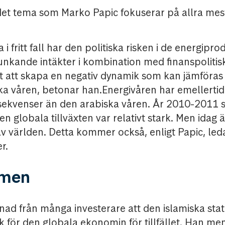
det tema som Marko Papic fokuserar på allra mest
 i fritt fall har den politiska risken i de energip
unkande intäkter i kombination med finanspolitis
 att skapa en negativ dynamik som kan jämföras
ka våren, betonar han.Energivåren har emellerti
ekvenser än den arabiska våren. År 2010-2011 s
n globala tillväxten var relativt stark. Men idag ä
v världen. Detta kommer också, enligt Papic, leda 
r.
mmen
illnad från många investerare att den islamiska stat
sk för den globala ekonomin för tillfället. Han men