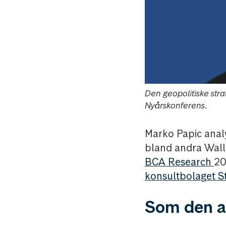
Den geopolitiske str
Nyårskonferens.
Marko Papic analys
bland andra Wall 
BCA Research
20
konsultbolaget St
Som den ar