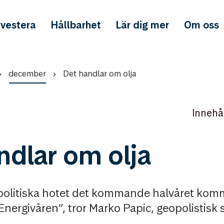
nvestera
Hållbarhet
Lär dig mer
Om oss
december
Det handlar om olja
Innehå
ndlar om olja
politiska hotet det kommande halvåret komm
Energivåren”, tror Marko Papic, geopolistisk