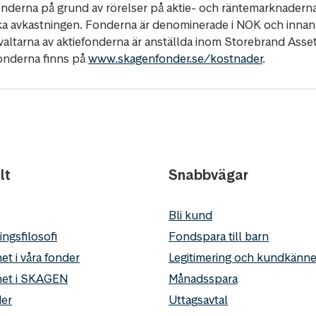
fonderna på grund av rörelser på aktie- och räntemarknadern
ka avkastningen. Fonderna är denominerade i NOK och innan
rvaltarna av aktiefonderna är anställda inom Storebrand Ass
fonderna finns på
www.skagenfonder.se/kostnader
.
lt
Snabbvägar
Bli kund
ingsfilosofi
Fondspara till barn
et i våra fonder
Legitimering och kundkän
het i SKAGEN
Månadsspara
er
Uttagsavtal