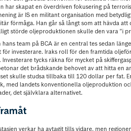
 har skapat en överdriven fokusering på terroris
ening är IS en militant organisation med betydlig
tär förmåga. Han går så långt som att hävda att 
älligt störde oljeproduktionen skulle den vara ”i pr
 hans team på BCA är en central tes sedan länge a
ot för investerare. Iraks roll för den framtida oljef
. Investerare tycks räkna för mycket på skifferga
etonar det brådskande behovet av att hitta en a
set skulle studsa tillbaka till 120 dollar per fat. E
ak, med landets konventionella oljeproduktion oc
er, det självklara alternativet.
framåt
tasien verkar ha avtagit tills vidare, men regione