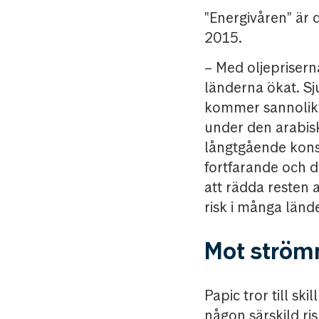
"Energivåren" är 
2015.
– Med oljepriserna
länderna ökat. Sj
kommer sannolikt
under den arabis
långtgående kons
fortfarande och de
att rädda resten a
risk i många lände
Mot strö
Papic tror till sk
någon särskild ri