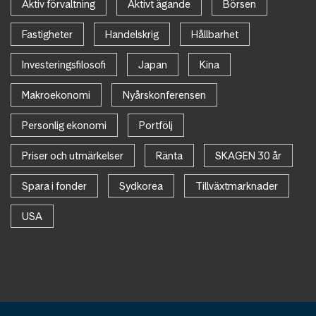
Aktiv förvaltning
Aktivt ägande
Börsen
Fastigheter
Handelskrig
Hållbarhet
Investeringsfilosofi
Japan
Kina
Makroekonomi
Nyårskonferensen
Personlig ekonomi
Portfölj
Priser och utmärkelser
Ränta
SKAGEN 30 år
Spara i fonder
Sydkorea
Tillväxtmarknader
USA