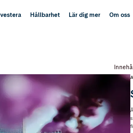
nvestera
Hållbarhet
Lär dig mer
Om oss
Innehå
A
Å
s
f