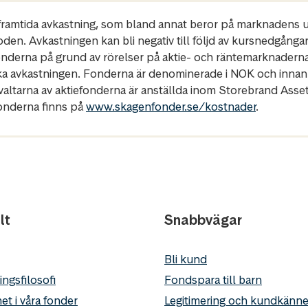
r framtida avkastning, som bland annat beror på marknadens ut
oden. Avkastningen kan bli negativ till följd av kursnedgånga
fonderna på grund av rörelser på aktie- och räntemarknadern
ka avkastningen. Fonderna är denominerade i NOK och innan
rvaltarna av aktiefonderna är anställda inom Storebrand Ass
fonderna finns på
www.skagenfonder.se/kostnader
.
lt
Snabbvägar
Bli kund
ingsfilosofi
Fondspara till barn
et i våra fonder
Legitimering och kundkän