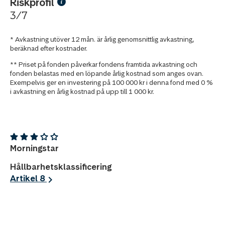
Riskprofil
3/7
* Avkastning utöver 12 mån. är årlig genomsnittlig avkastning,
beräknad efter kostnader.
** Priset på fonden påverkar fondens framtida avkastning och
fonden belastas med en löpande årlig kostnad som anges ovan.
Exempelvis ger en investering på 100 000 kr i denna fond med 0 %
i avkastning en årlig kostnad på upp till 1 000 kr.
Morningstar
Hållbarhetsklassificering
Artikel 8