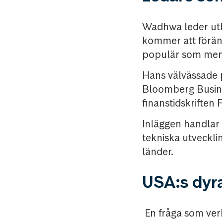
Wadhwa leder utb
kommer att föränd
populär som ment
Hans välvässade p
Bloomberg Busine
finanstidskriften 
Inläggen handlar 
tekniska utveckli
länder.
USA:s dyra 
En fråga som ver