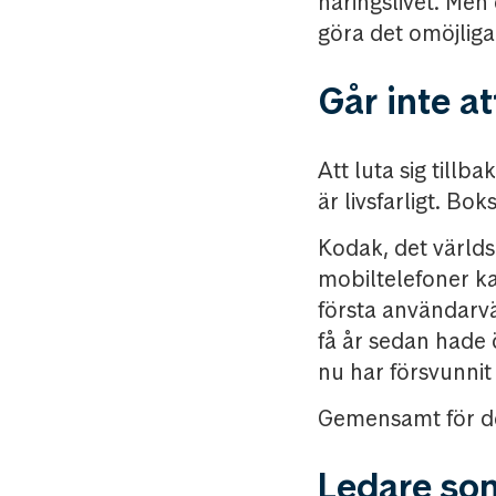
näringslivet. Men 
göra det omöjlig
Går inte at
Att luta sig tillb
är livsfarligt. Bo
Kodak, det världs
mobiltelefoner k
första användarv
få år sedan hade
nu har försvunnit 
Gemensamt för dem
Ledare som