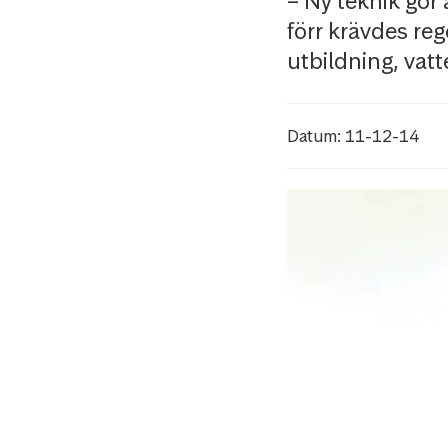
– Ny teknik gör 
förr krävdes re
utbildning, vatt
Datum: 11-12-14