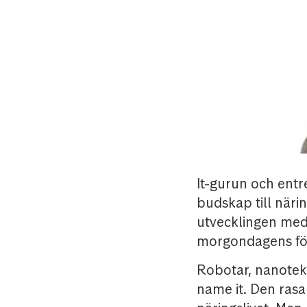
It-gurun och entr
budskap till näri
utvecklingen med 
morgondagens för
Robotar, nanotekn
name it. Den rasa