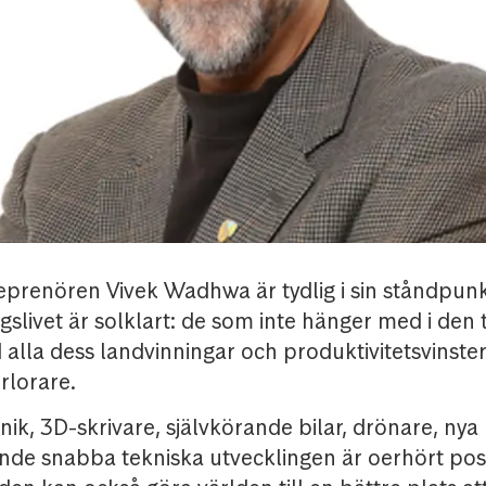
eprenören Vivek Wadhwa är tydlig i sin ståndpun
ngslivet är solklart: de som inte hänger med i den 
alla dess landvinningar och produktivitetsvinster
lorare.
ik, 3D-skrivare, självkörande bilar, drönare, nya
nde snabba tekniska utvecklingen är oerhört posi