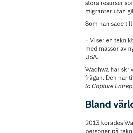
stora resurser s
migranter utan gil
Som han sade till
– Vi ser en tekni
med massor av nya
USA.
Wadhwa har skrivi
frågan. Den har t
to Capture Entrep
Bland värl
2013 korades Wadh
personer på tekn