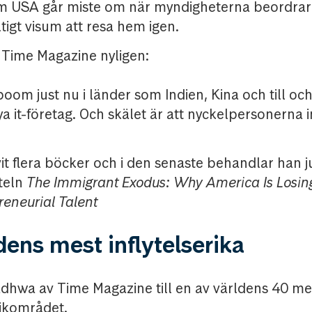
om USA går miste om när myndigheterna beordrar
tigt visum att resa hem igen.
 Time Magazine nyligen:
kboom just nu i länder som Indien, Kina och till o
 it-företag. Och skälet är att nyckelpersonerna in
t flera böcker och i den senaste behandlar han j
iteln
The Immigrant Exodus:
Why America Is Losin
reneurial Talent
dens mest inflytelserika
wa av Time Magazine till en av världens 40 mest
ikområdet.