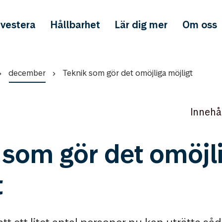
nvestera
Hållbarhet
Lär dig mer
Om oss
december
Teknik som gör det omöjliga möjligt
Innehå
 som gör det omöjl
t