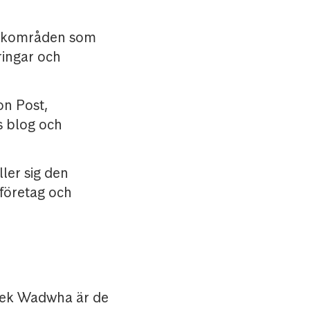
nikområden som
ringar och
on Post,
s blog och
ler sig den
 företag och
vek Wadwha är de