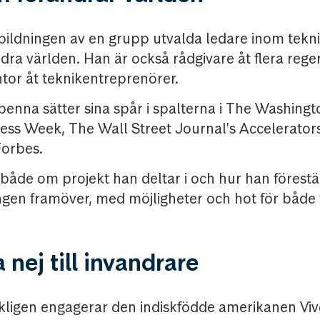
ildningen av en grupp utvalda ledare inom tek
ra världen. Han är också rådgivare åt flera rege
or åt teknikentreprenörer.
enna sätter sina spår i spalterna i The Washingt
ss Week, The Wall Street Journal's Accelerator
Forbes.
både om projekt han deltar i och hur han förestäl
ngen framöver, med möjligheter och hot för både
nej till invandrare
kligen engagerar den indiskfödde amerikanen Vi