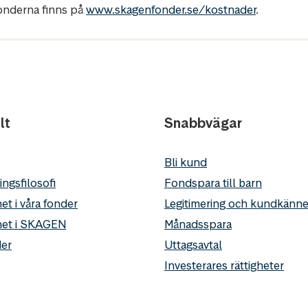
fonderna finns på
www.skagenfonder.se/kostnader
.
lt
Snabbvägar
Bli kund
ingsfilosofi
Fondspara till barn
et i våra fonder
Legitimering och kundkän
het i SKAGEN
Månadsspara
er
Uttagsavtal
Investerares rättigheter