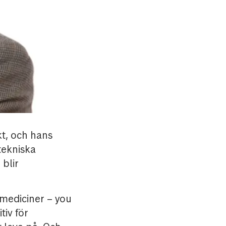
kt, och hans
tekniska
 blir
 mediciner – you
tiv för