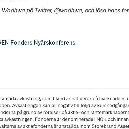
ek Wadhwa på Twitter, @wadhwa, och läsa hans for
EN Fonders Nyårskonferens
r framtida avkastning, som bland annat beror på marknadens ut
oden. Avkastningen kan bli negativ till följd av kursnedgånga
fonderna på grund av rörelser på aktie- och räntemarknadern
ka avkastningen. Fonderna är denominerade i NOK och innan
rvaltarna av aktiefonderna är anställda inom Storebrand Ass