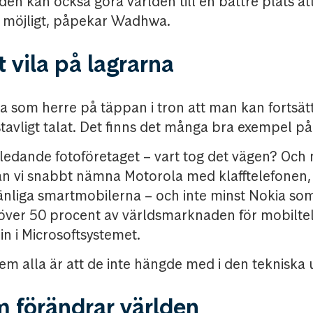
den kan också göra världen till en bättre plats at
a möjligt, påpekar Wadhwa.
t vila på lagrarna
aka som herre på täppan i tron att man kan fortsät
kstavligt talat. Det finns det många bra exempel på
ledande fotoföretaget – vart tog det vägen? Och n
an vi snabbt nämna Motorola med klafftelefonen
änliga smartmobilerna – och inte minst Nokia som
 över 50 procent av världsmarknaden för mobilt
in i Microsoftsystemet.
 alla är att de inte hängde med i den tekniska 
 förändrar världen