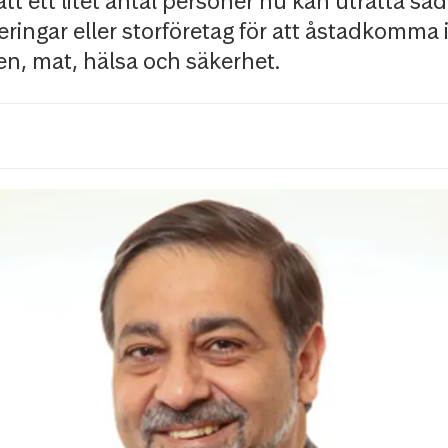
att ett litet antal personer nu kan uträtta s
geringar eller storföretag för att åstadkomma
en, mat, hälsa och säkerhet.