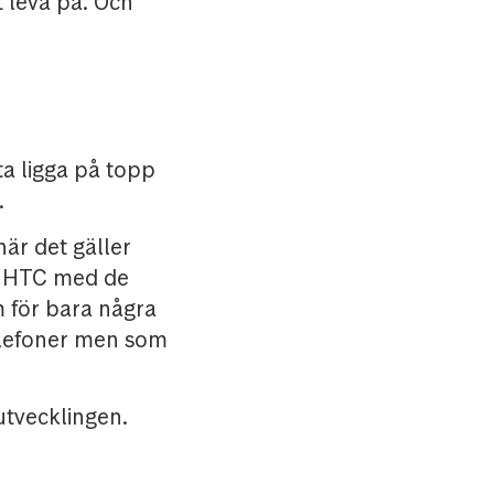
t leva på. Och
ta ligga på topp
.
är det gäller
, HTC med de
 för bara några
elefoner men som
utvecklingen.