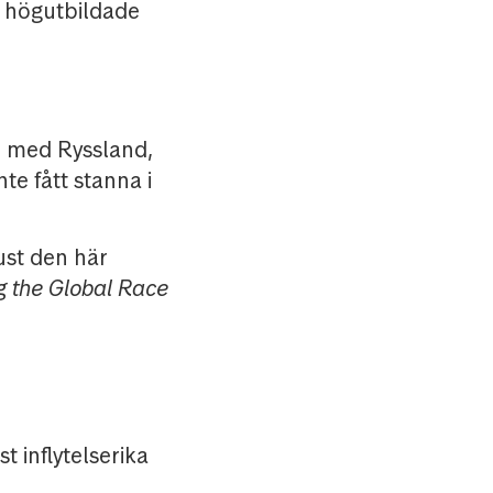
 högutbildade
ch med Ryssland,
te fått stanna i
ust den här
g the Global Race
 inflytelserika