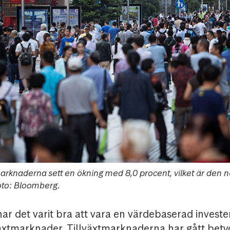
tmarknaderna sett en ökning med 8,0 procent, vilket är den n
oto: Bloomberg.
har det varit bra att vara en värdebaserad invest
lväxtmarknader. Tillväxtmarknaderna har gått betyd