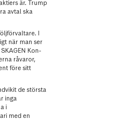
aktiers är. Trump
ra avtal ska
jförvaltare. I
ligt när man ser
en SKAGEN Kon-
rerna råvaror,
nt före sitt
dvikit de största
ar inga
a i
uari med en