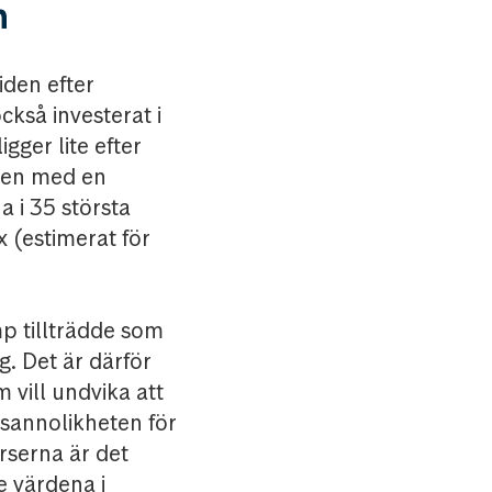
n
iden efter
ckså investerat i
gger lite efter
åren med en
 i 35 största
x (estimerat för
p tillträdde som
. Det är därför
m vill undvika att
 sannolikheten för
urserna är det
e värdena i