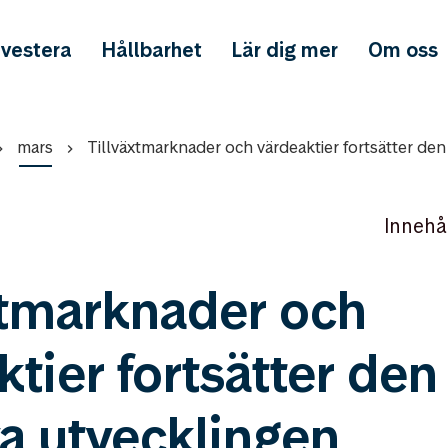
nvestera
Hållbarhet
Lär dig mer
Om oss
mars
Tillväxtmarknader och värdeaktier fortsätter den
Innehå
xtmarknader och
ktier fortsätter den
va utvecklingen