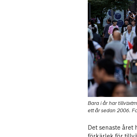
Bara i år har tillväx
ett år sedan 2006. F
Det senaste året 
förkärlek för til