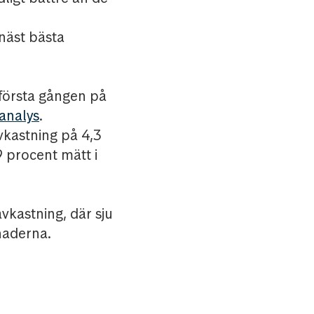
näst bästa
r första gången på
analys
.
vkastning på 4,3
9 procent mätt i
vkastning, där sju
naderna.