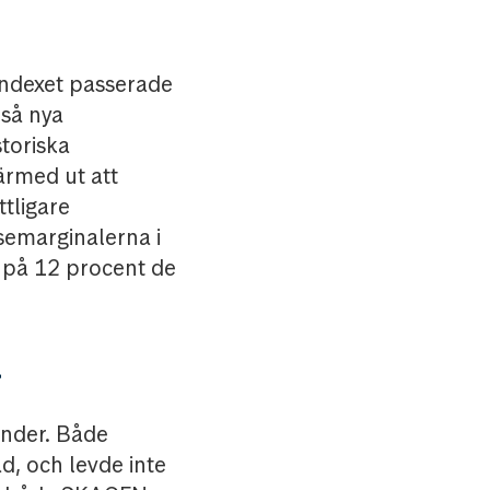
 indexet passerade
kså nya
toriska
rmed ut att
ttligare
semarginalerna i
å på 12 procent de
a
onder. Både
 och levde inte