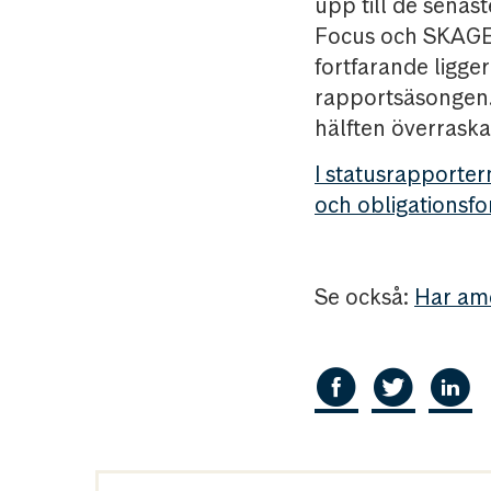
upp till de sena
Focus och SKAGE
fortfarande ligge
rapportsäsongen. 
hälften överraska
I statusrapporte
och obligationsfo
Se också:
Har ame