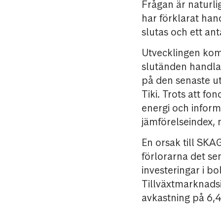
Frågan är naturli
har förklarat han
slutas och ett ant
Utvecklingen komm
slutänden handlar
på den senaste u
Tiki. Trots att fo
energi och inform
jämförelseindex,
En orsak till SKA
förlorarna det se
investeringar i b
Tillväxtmarknadsi
avkastning på 6,