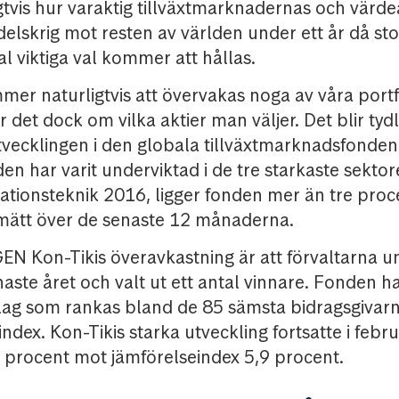
gtvis hur varaktig tillväxtmarknadernas och värde
delskrig mot resten av världen under ett år då sto
al viktiga val kommer att hållas.
er naturligtvis att övervakas noga av våra portföl
 det dock om vilka aktier man väljer. Det blir tyd
tvecklingen i den globala tillväxtmarknadsfond
nden har varit underviktad i de tre starkaste sekto
ationsteknik 2016, ligger fonden mer än tre proce
 mätt över de senaste 12 månaderna.
GEN Kon-Tikis överavkastning är att förvaltarna un
naste året och valt ut ett antal vinnare. Fonden h
olag som rankas bland de 85 sämsta bidragsgivarn
ndex. Kon-Tikis starka utveckling fortsatte i febr
4 procent mot jämförelseindex 5,9 procent.