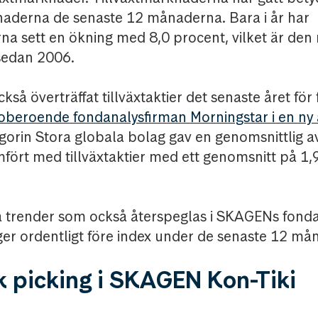
aderna de senaste 12 månaderna. Bara i år har
na sett en ökning med 8,0 procent, vilket är den 
 sedan 2006.
kså överträffat tillväxtaktier det senaste året fö
 oberoende fondanalysfirman Morningstar i en ny 
egorin Stora globala bolag gav en genomsnittlig a
fört med tillväxtaktier med ett genomsnitt på 1,
va trender som också återspeglas i SKAGENs fonda
gger ordentligt före index under de senaste 12 må
k picking i SKAGEN Kon-Tiki