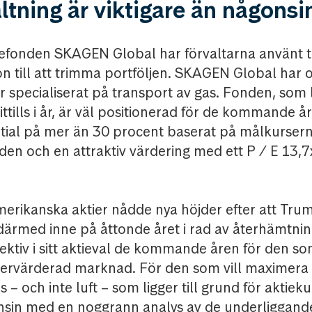
altning är viktigare än någonsi
iefonden SKAGEN Global har förvaltarna använt t
on till att trimma portföljen. SKAGEN Global har o
 specialiserat på transport av gas. Fonden, som li
ittills i år, är väl positionerad för de kommande 
ial på mer än 30 procent baserat på målkurserna
nden och en attraktiv värdering med ett P / E 13,7
erikanska aktier nådde nya höjder efter att Trum
därmed inne på åttonde året i rad av återhämtning
elektiv i sitt aktieval de kommande åren för den so
övervärderad marknad. För den som vill maximera
s – och inte luft – som ligger till grund för aktiek
onsin med en noggrann analys av de underliggand