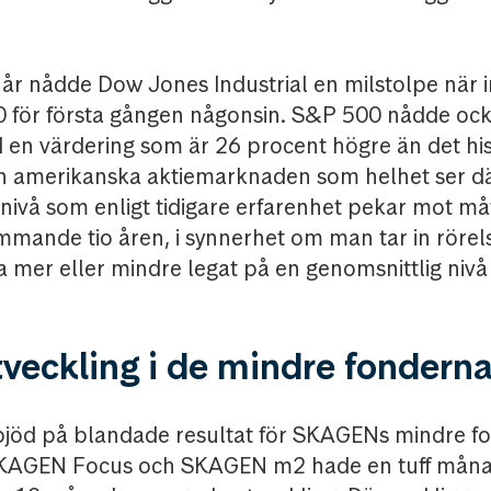
i år nådde Dow Jones Industrial en milstolpe när
0 för första gången någonsin. S&P 500 nådde oc
 en värdering som är 26 procent högre än det his
n amerikanska aktiemarknaden som helhet ser dä
 nivå som enligt tidigare erfarenhet pekar mot må
mande tio åren, i synnerhet om man tar in rörel
a mer eller mindre legat på en genomsnittlig niv
veckling i de mindre fondern
jöd på blandade resultat för SKAGENs mindre f
KAGEN Focus och SKAGEN m2 hade en tuff månad,