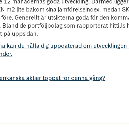
ste 12 månadernas goda utveckling. Därmed ligg
N m2 lite bakom sina jämförelseindex, medan S
r före. Generellt är utsikterna goda för den kom
Bland de portföljbolag som rapporterat hittills 
t på uppsidan.
rna kan du hålla dig uppdaterad om utvecklingen 
nder.
rikanska aktier toppat för denna gång?