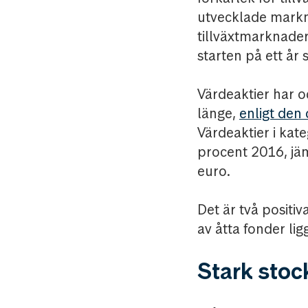
utvecklade markn
tillväxtmarknader
starten på ett år
Värdeaktier har oc
länge,
enligt den
Värdeaktier i kat
procent 2016, jäm
euro.
Det är två positi
av åtta fonder li
Stark stoc