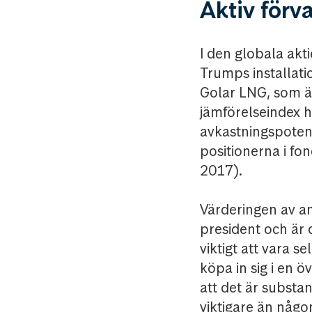
Aktiv förv
I den globala akt
Trumps installati
Golar LNG, som är
jämförelseindex h
avkastningspotent
positionerna i fo
2017).
Värderingen av am
president och är 
viktigt att vara s
köpa in sig i en 
att det är substan
viktigare än någ