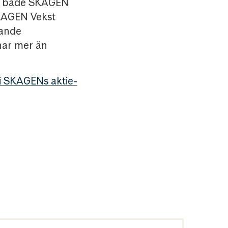
er både SKAGEN
KAGEN Vekst
mande
har mer än
i SKAGENs aktie-