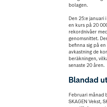
bolagen.
Den 25:e januari 
en kurs på 20 00
rekordnivåer med
genomsnittet. De
befinna sig på en
avkastning de kom
beräkningen, vilk
senaste 20 åren.
Blandad ut
Februari månad b
SKAGEN Vekst, S