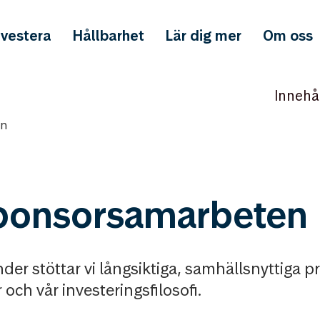
nvestera
Hållbarhet
Lär dig mer
Om oss
Innehå
en
sponsorsamarbeten
r stöttar vi långsiktiga, samhällsnyttiga pro
 och vår investeringsfilosofi.