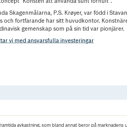
ncept "Konsten att använda sunt förnuft".
nda Skagenmålarna, P.S. Krøyer, var född i Stav
 och fortfarande har sitt huvudkontor. Konstnäre
dinavisk gemenskap som på sin tid var pionjärer.
tar vi med ansvarsfulla investeringar
r framtida avkastning, som bland annat beror på marknadens ut