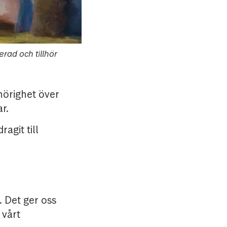
rad och tillhör
örighet över
r.
git till
 Det ger oss
 vårt