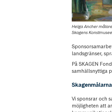
Helga Ancher målare 
Skagens Konstmusee
Sponsorsamarbete
landsgränser, spr
På SKAGEN Fonder
samhällsnyttiga p
Skagenmålarna 
Vi sponsrar och
möjligheten att a