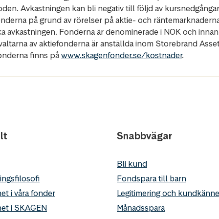
oden. Avkastningen kan bli negativ till följd av kursnedgånga
fonderna på grund av rörelser på aktie- och räntemarknadern
ka avkastningen. Fonderna är denominerade i NOK och innan
rvaltarna av aktiefonderna är anställda inom Storebrand Ass
fonderna finns på
www.skagenfonder.se/kostnader
.
lt
Snabbvägar
Bli kund
ingsfilosofi
Fondspara till barn
et i våra fonder
Legitimering och kundkän
het i SKAGEN
Månadsspara