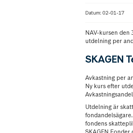
Datum: 02-01-17
NAV-kursen den 
utdelning per and
SKAGEN Te
Avkastning per a
Ny kurs efter utd
Avkastningsandel
Utdelning är skat
fondandelsägare. 
fondens skattepli
SKAGEN Fonder dra