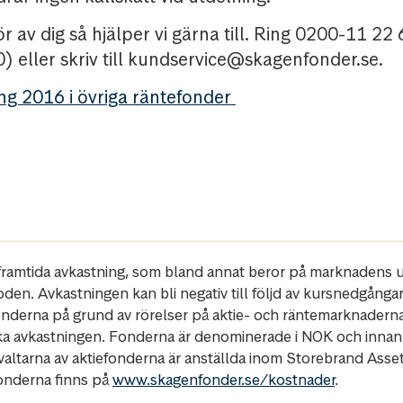
r av dig så hjälper vi gärna till. Ring 0200-11 22 
 eller skriv till kundservice@skagenfonder.se.
ng 2016 i övriga räntefonder
r framtida avkastning, som bland annat beror på marknadens ut
oden. Avkastningen kan bli negativ till följd av kursnedgånga
fonderna på grund av rörelser på aktie- och räntemarknadern
ka avkastningen. Fonderna är denominerade i NOK och innan
rvaltarna av aktiefonderna är anställda inom Storebrand Ass
fonderna finns på
www.skagenfonder.se/kostnader
.