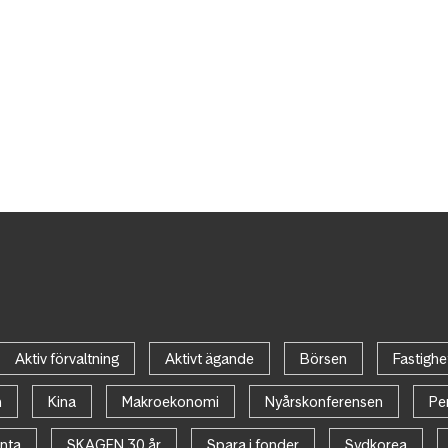
Aktiv förvaltning
Aktivt ägande
Börsen
Fastighe
n
Kina
Makroekonomi
Nyårskonferensen
Pe
nta
SKAGEN 30 år
Spara i fonder
Sydkorea