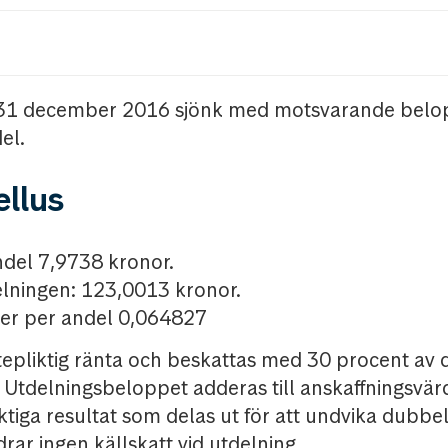
31 december 2016 sjönk med motsvarande belo
el.
llus
ndel 7,9738 kronor.
elningen: 123,0013 kronor.
er per andel 0,064827
tepliktig ränta och beskattas med 30 procent av 
Utdelningsbeloppet adderas till anskaffningsvärd
ktiga resultat som delas ut för att undvika dubbe
r ingen källskatt vid utdelning.