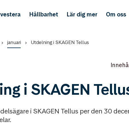
nvestera
Hållbarhet
Lär dig mer
Om oss
januari
Utdelning i SKAGEN Tellus
Innehå
ing i SKAGEN Tellu
andelsägare i SKAGEN Tellus per den 30 dec
elar.