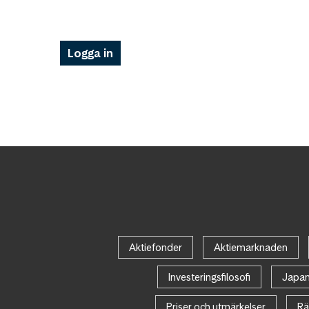
Logga in
Aktiefonder
Aktiemarknaden
Investeringsfilosofi
Japa
Priser och utmärkelser
Rä