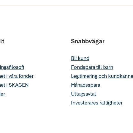
lt
Snabbvägar
Bli kund
ingsfilosofi
Fondspara till barn
et i våra fonder
Legitimering och kundkän
het i SKAGEN
Månadsspara
er
Uttagsavtal
Investerares rättigheter