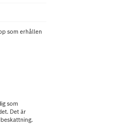
pp som erhållen
dig som
et. Det är
lbeskattning.