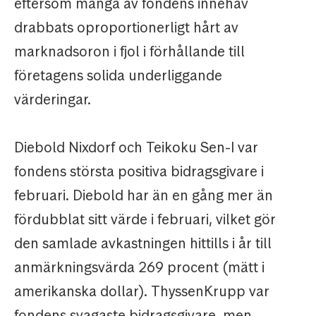
eftersom många av fondens innehav
drabbats oproportionerligt hårt av
marknadsoron i fjol i förhållande till
företagens solida underliggande
värderingar.
Diebold Nixdorf och Teikoku Sen-I var
fondens största positiva bidragsgivare i
februari. Diebold har än en gång mer än
fördubblat sitt värde i februari, vilket gör
den samlade avkastningen hittills i år till
anmärkningsvärda 269 procent (mätt i
amerikanska dollar). ThyssenKrupp var
fondens svagaste bidragsgivare, men