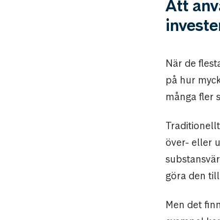
Att anv
investe
När de fles
på hur myck
många fler s
Traditionel
över- eller
substansvärd
göra den till
Men det finn