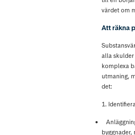
värdet om ma
Att räkna 
Substansvärd
alla skulder
komplexa ba
utmaning, m
det:
1. Identifier
Anläggnings
byggnader, 