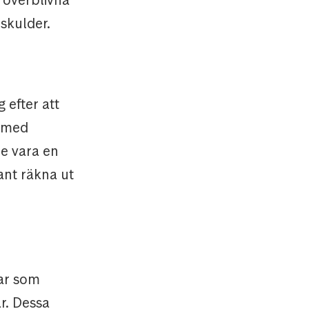
 skulder.
 efter att
g med
e vara en
nt räkna ut
gar som
r. Dessa