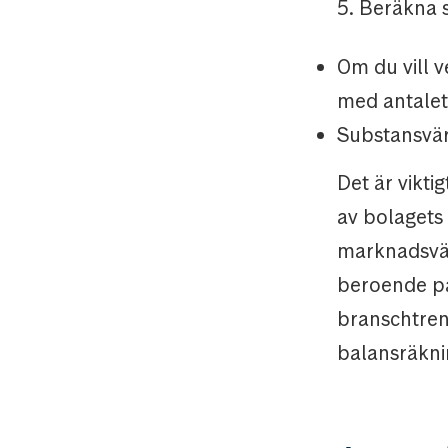
5. Beräkna 
Om du vill v
med antalet
Substansvärd
Det är vikti
av bolagets 
marknadsvär
beroende på
branschtren
balansräkni