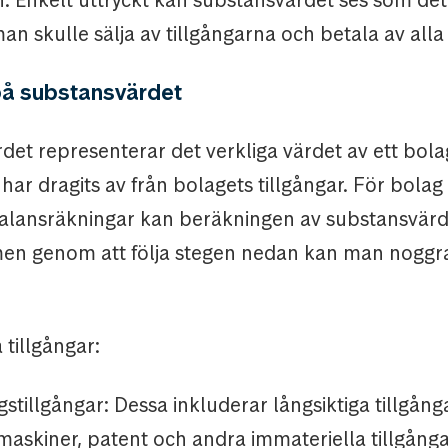
n skulle sälja av tillgångarna och betala av alla
på substansvärdet
et representerar det verkliga värdet av ett bolag
 har dragits av från bolagets tillgångar. För bola
lansräkningar kan beräkningen av substansvärd
en genom att följa stegen nedan kan man noggra
a tillgångar:
tillgångar: Dessa inkluderar långsiktiga tillgån
maskiner, patent och andra immateriella tillgånga