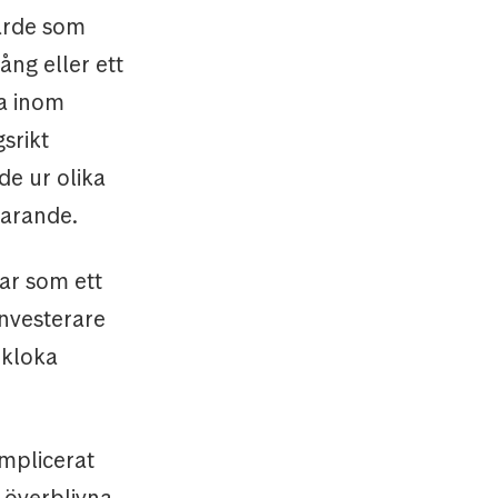
värde som
ång eller ett
ga inom
srikt
de ur olika
parande.
ar som ett
investerare
 kloka
mplicerat
t överblivna