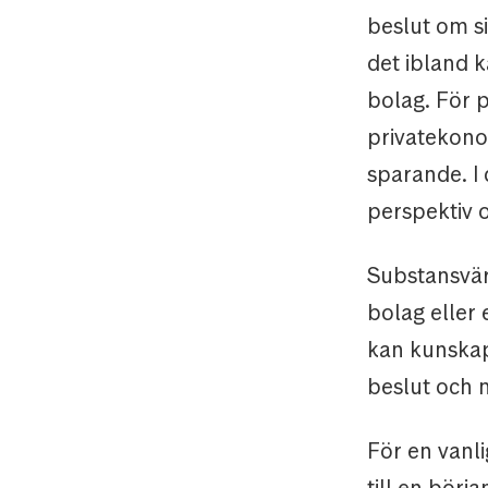
beslut om si
det ibland k
bolag. För 
privatekono
sparande. I 
perspektiv 
Substansvär
bolag eller 
kan kunskap
beslut och 
För en vanl
till en börj