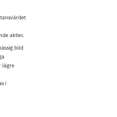
stansvärdet
nde aktier.
ässig bild
ga
 lägre
,
s i