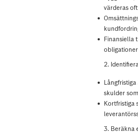
värderas oft
Omsättningst
kundfordring
Finansiella 
obligatione
2. Identifier
Långfristiga
skulder som 
Kortfristiga
leverantörss
3. Beräkna e