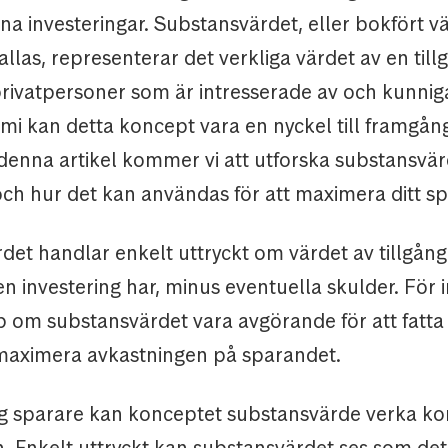
na investeringar. Substansvärdet, eller bokfört 
allas, representerar det verkliga värdet av en tillg
privatpersoner som är intresserade av och kunni
mi kan detta koncept vara en nyckel till framgång
denna artikel kommer vi att utforska substansvär
och hur det kan användas för att maximera ditt s
det handlar enkelt uttryckt om värdet av tillgång
en investering har, minus eventuella skulder. För 
 om substansvärdet vara avgörande för att fatta
maximera avkastningen på sparandet.
ig sparare kan konceptet substansvärde verka ko
an. Enkelt uttryckt kan substansvärdet ses som de