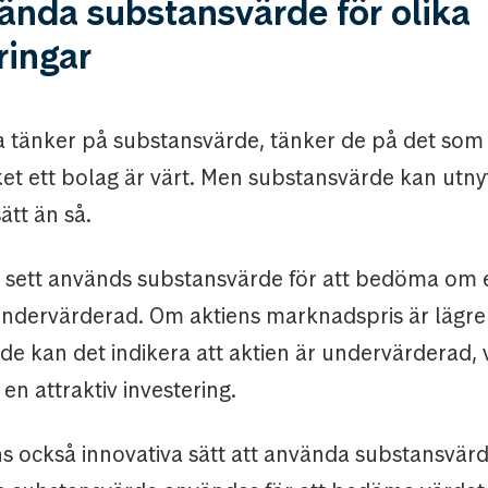
ända substansvärde för olika
ringar
ta tänker på substansvärde, tänker de på det som 
et ett bolag är värt. Men substansvärde kan utnyt
ätt än så.
lt sett används substansvärde för att bedöma om e
 undervärderad. Om aktiens marknadspris är lägre
e kan det indikera att aktien är undervärderad, 
 en attraktiv investering.
s också innovativa sätt att använda substansvärde