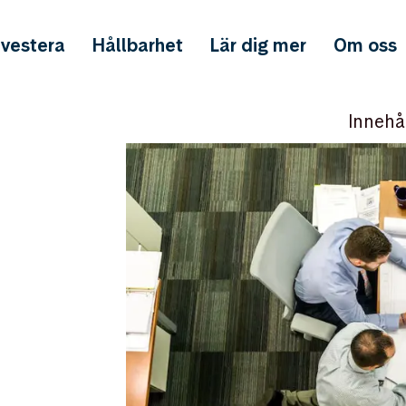
nvestera
Hållbarhet
Lär dig mer
Om oss
Innehå