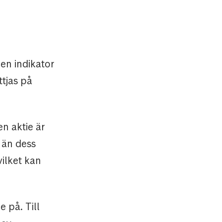
en indikator
tjas på
n aktie är
 än dess
vilket kan
 på. Till