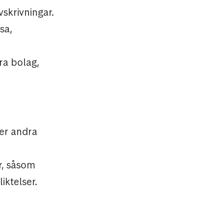
vskrivningar.
sa,
dra bolag,
ler andra
år, såsom
iktelser.