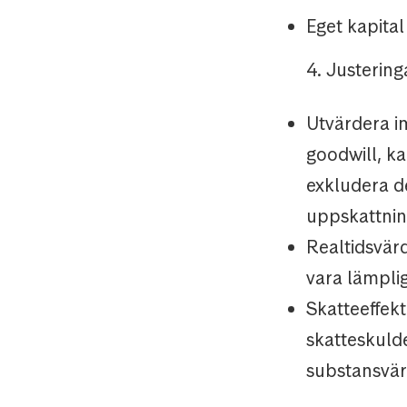
Eget kapital
4. Justering
Utvärdera im
goodwill, ka
exkludera de
uppskattnin
Realtidsvärd
vara lämplig
Skatteeffekt
skatteskuld
substansvär