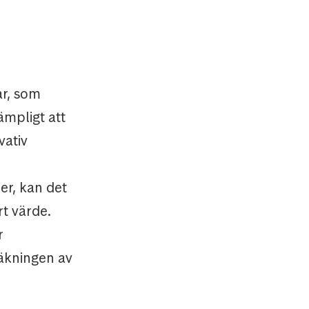
ar, som
lämpligt att
vativ
ier, kan det
rt värde.
r
äkningen av