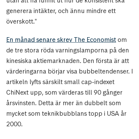
utan att ha funnit ut hur de konsistent ska
generera intäkter, och ännu mindre ett
överskott."
En månad senare skrev The Economist
om
de tre stora röda varningslamporna på den
kinesiska aktiemarknaden. Den första är att
värderingarna börjar visa bubbeltendenser. I
artikeln lyfts särskilt small cap-indexet
ChiNext upp, som värderas till 90 gånger
årsvinsten. Detta är mer än dubbelt som
mycket som teknikbubblans topp i USA år
2000.