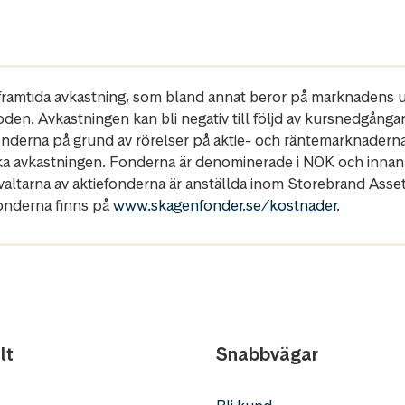
r framtida avkastning, som bland annat beror på marknadens ut
oden. Avkastningen kan bli negativ till följd av kursnedgånga
fonderna på grund av rörelser på aktie- och räntemarknadern
ka avkastningen. Fonderna är denominerade i NOK och innan
rvaltarna av aktiefonderna är anställda inom Storebrand Ass
fonderna finns på
www.skagenfonder.se/kostnader
.
lt
Snabbvägar