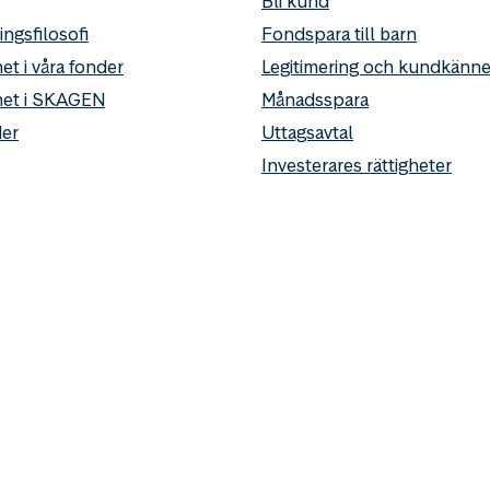
Bli kund
ingsfilosofi
Fondspara till barn
et i våra fonder
Legitimering och kundkän
het i SKAGEN
Månadsspara
er
Uttagsavtal
Investerares rättigheter