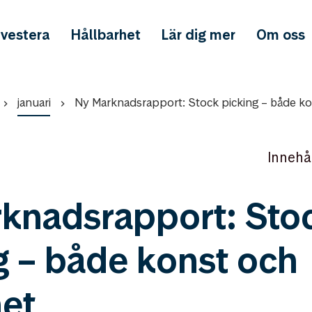
nvestera
Hållbarhet
Lär dig mer
Om oss
januari
Ny Marknadsrapport: Stock picking – både ko
Innehå
knadsrapport: Sto
g – både konst och
het