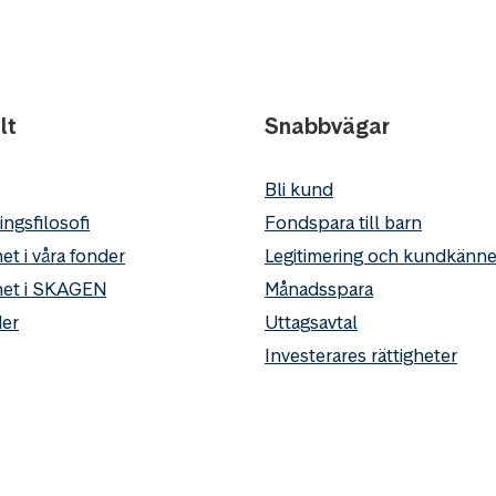
lt
Snabbvägar
Bli kund
ingsfilosofi
Fondspara till barn
et i våra fonder
Legitimering och kundkän
het i SKAGEN
Månadsspara
er
Uttagsavtal
Investerares rättigheter