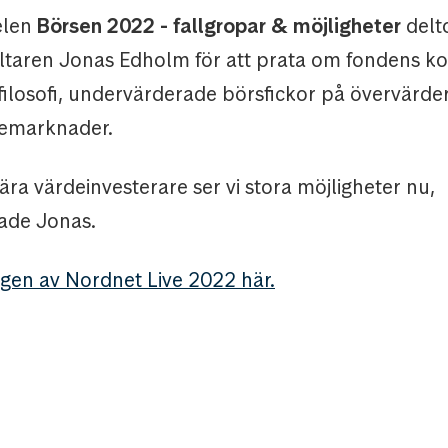
elen
Börsen 2022 - fallgropar & möjligheter
del
altaren Jonas Edholm för att prata om fondens ko
sfilosofi, undervärderade börsfickor på övervärde
iemarknader.
ra värdeinvesterare ser vi stora möjligheter nu,
de Jonas.
ngen av Nordnet Live 2022 här.