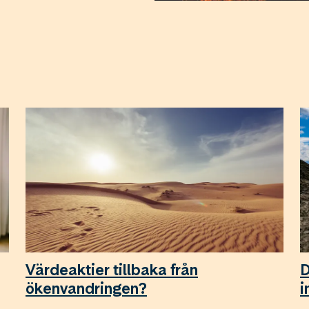
Värdeaktier tillbaka från
D
ökenvandringen?
i