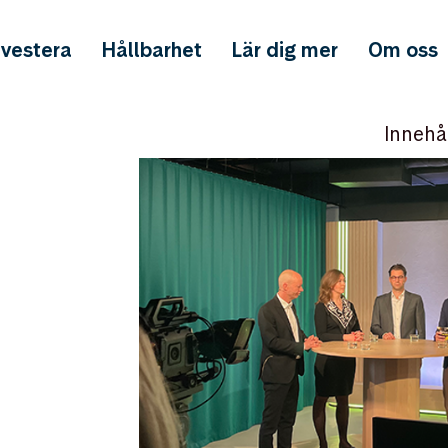
nvestera
Hållbarhet
Lär dig mer
Om oss
Innehå