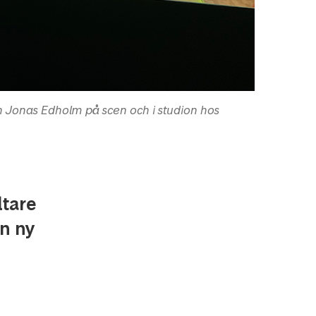
en Jonas Edholm på scen och i studion hos
ltare
n ny