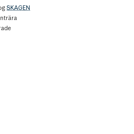
tog
SKAGEN
nträra
rade