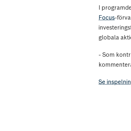
I programd
Focus
-förv
investering
globala akt
- Som konträ
kommentera
Se inspelni