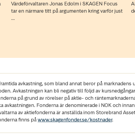
a
Värdeförvaltaren Jonas Edolm i SKAGEN Focus
A
tar en närmare titt på argumenten kring varför just
d
...
r framtida avkastning, som bland annat beror på marknadens ut
oden. Avkastningen kan bli negativ till följd av kursnedgånga
fonderna på grund av rörelser på aktie- och räntemarknadern
ka avkastningen. Fonderna är denominerade i NOK och innan
rvaltarna av aktiefonderna är anställda inom Storebrand Ass
fonderna finns på
www.skagenfonder.se/kostnader
.