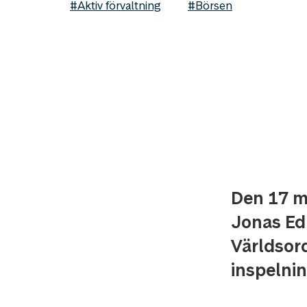
#Aktiv förvaltning
#Börsen
Den 17 m
Jonas Ed
Världsord
inspelni