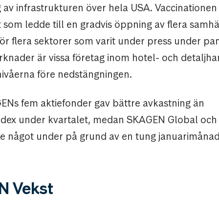
av infrastrukturen över hela USA. Vaccinationen 
t som ledde till en gradvis öppning av flera samh
för flera sektorer som varit under press under p
rknader är vissa företag inom hotel- och detaljh
 nivåerna före nedstängningen.
ENs fem aktiefonder gav bättre avkastning än
index under kvartalet, medan SKAGEN Global oc
 något under på grund av en tung januarimånad
 Vekst