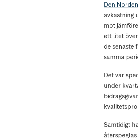
Den Norden
avkastning 
mot jämförel
ett litet öv
de senaste 
samma peri
Det var spec
under kvart
bidragsgivar
kvalitetspro
Samtidigt ha
återspeglas 