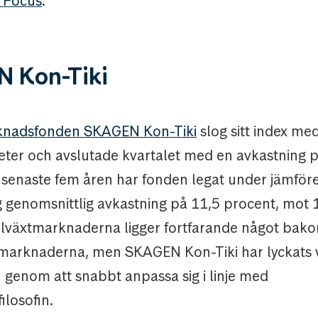
 Focus
.
 Kon-Tiki
rknadsfonden SKAGEN Kon-Tiki
slog sitt index me
ter och avslutade kvartalet med en avkastning 
 senaste fem åren har fonden legat under jämför
g genomsnittlig avkastning på 11,5 procent, mot 
Tillväxtmarknaderna ligger fortfarande något bak
marknaderna, men SKAGEN Kon-Tiki har lyckats v
 genom att snabbt anpassa sig i linje med
ilosofin.