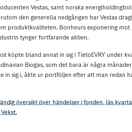
roducenten Vestas, samt norska energiholdingbo
rutom den generella nedgången har Vestas drag
m produktkvaliteten. Bonheurs exponering mot
dustrin tynger fortfarande aktien.
t köpte bland annat in sig i TietoEVRY under kva
inavian Biogas, som det bara är några månader
 in sig i, åkte ur portföljen efter att man redan 
tändig översikt över händelser i fonden, läs kvar
Vekst.