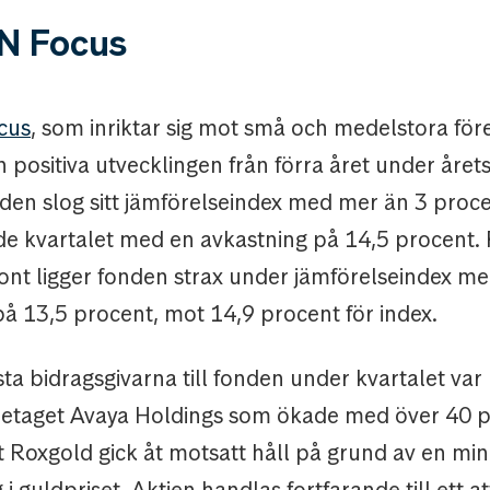
N Focus
cus
, som inriktar sig mot små och medelstora för
n positiva utvecklingen från förra året under årets
nden slog sitt jämförelseindex med mer än 3 proc
de kvartalet med en avkastning på 14,5 procent. 
ont ligger fonden strax under jämförelseindex m
på 13,5 procent, mot 14,9 procent för index.
ta bidragsgivarna till fonden under kvartalet var
etaget Avaya Holdings som ökade med över 40 p
 Roxgold gick åt motsatt håll på grund av en mi
i guldpriset. Aktien handlas fortfarande till ett att