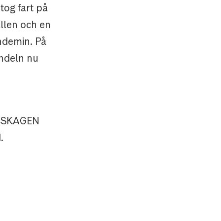
tog fart på
ällen och en
andemin. På
andeln nu
h SKAGEN
.