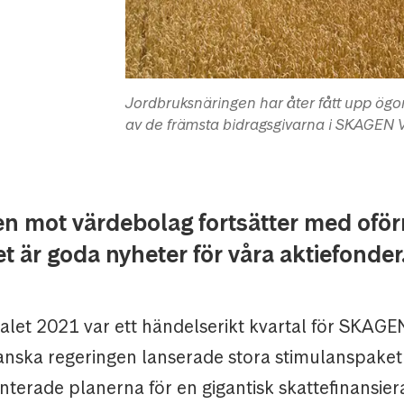
Jordbruksnäringen har åter fått upp ögon
av de främsta bidragsgivarna i SKAGEN V
en mot värdebolag fortsätter med ofö
et är goda nyheter för våra aktiefonder
alet 2021 var ett händelserikt kvartal för SKAGE
nska regeringen lanserade stora stimulanspaket
nterade planerna för en gigantisk skattefinansier