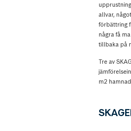
upprustning 
allvar, någo
förbättring 
några få ma
tillbaka på
Tre av SKAG
jämförelse
m2 hamnade
SKAGEN