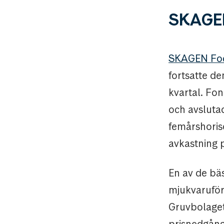
SKAGE
SKAGEN Fo
fortsatte de
kvartal. Fo
och avsluta
femårshoris
avkastning 
En av de bäs
mjukvaruför
Gruvbolaget
prisnedgång 