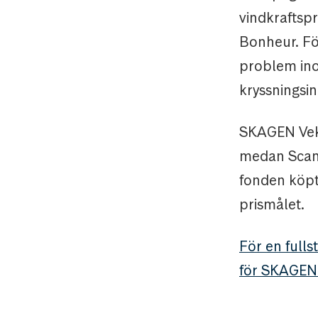
vindkraftsp
Bonheur. Fö
problem ino
kryssningsin
SKAGEN Veks
medan Scand
fonden köpte
prismålet.
För en fulls
för SKAGEN 