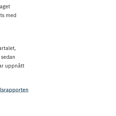
laget
its med
rtalet,
 sedan
har uppnått
talsrapporten