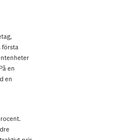
etag,
 första
entenheter
På en
ed en
rocent.
ndre
raktivt pris