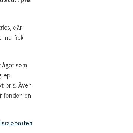
ries, där
Inc. fick
 något som
grep
vt pris. Även
er fonden en
talsrapporten