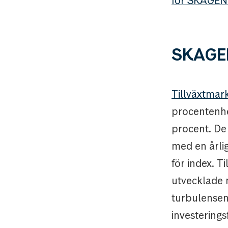
för SKAGEN
SKAGEN
Tillväxtma
procentenhe
procent. De
med en årli
för index. 
utvecklade 
turbulensen
investeringsf