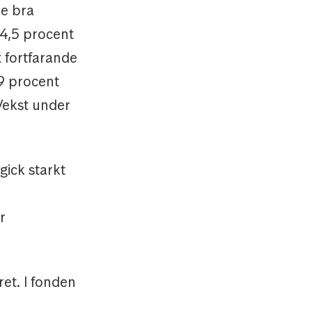
e bra
14,5 procent
x fortfarande
,9 procent
Vekst under
gick starkt
r
ret. I fonden