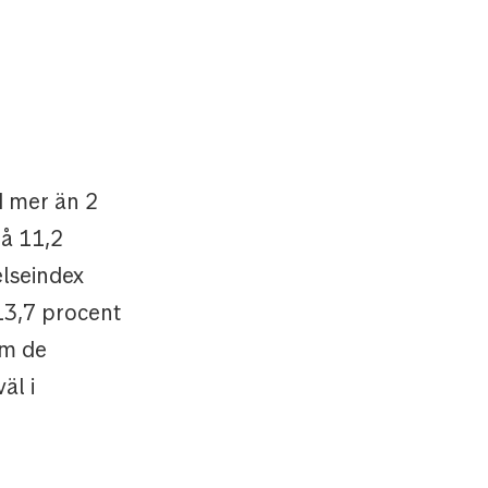
d mer än 2
på 11,2
elseindex
13,7 procent
om de
äl i