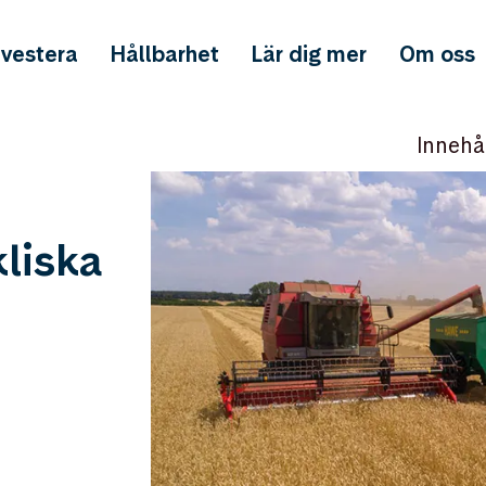
nvestera
Hållbarhet
Lär dig mer
Om oss
Innehå
kliska