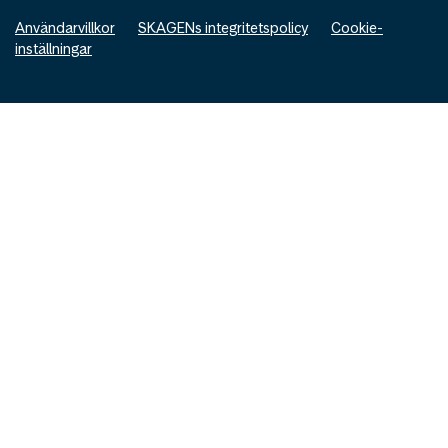
Användarvillkor
SKAGENs integritetspolicy
Cookie-
inställningar