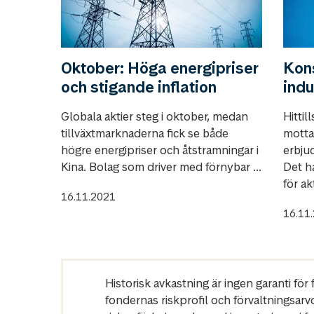
Oktober: Höga energipriser
Kons
och stigande inflation
indu
Globala aktier steg i oktober, medan
Hitti
tillväxtmarknaderna fick se både
motta
högre energipriser och åtstramningar i
erbju
Kina. Bolag som driver med förnybar ...
Det ha
för ak
16.11.2021
16.11
Historisk avkastning är ingen garanti fö
fondernas riskprofil och förvaltningsarv