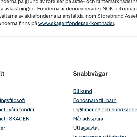
fonderna på grund av rörelser på aktie- och räntemarknadern
ka avkastningen. Fonderna är denominerade i NOK och innan
rvaltarna av aktiefonderna är anställda inom Storebrand Ass
fonderna finns på
www.skagenfonder.se/kostnader
.
lt
Snabbvägar
Bli kund
ingsfilosofi
Fondspara till barn
et i våra fonder
Legitimering och kundkän
het i SKAGEN
Månadsspara
er
Uttagsavtal
Investerares rättigheter