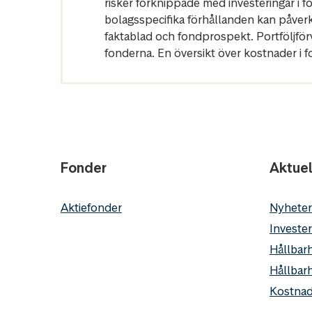
risker förknippade med investeringar i 
bolagsspecifika förhållanden kan påver
faktablad och fondprospekt. Portföljfö
fonderna. En översikt över kostnader i 
Fonder
Aktuel
Aktiefonder
Nyheter
Invester
Hållbarh
Hållbar
Kostnad