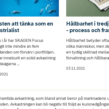
ten att tänka som en
Hållbarhet i tred
strialist
- process och f
lls i år har SKAGEN Focus
Hållbarhet betyder ofta 
git inte mindre än fem
olika människor, men de
danden om förvärv i portföljen.
en tydlig skillnad mella
r inneburit en solid avkastning
förvaltning och hållbara
tieägarna ...
03.11.2021
.2021
r framtida avkastning, som bland annat beror på marknadens ut
oden. Avkastningen kan bli negativ till följd av kursnedgånga