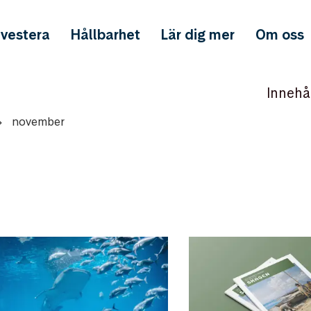
nvestera
Hållbarhet
Lär dig mer
Om oss
Innehå
november