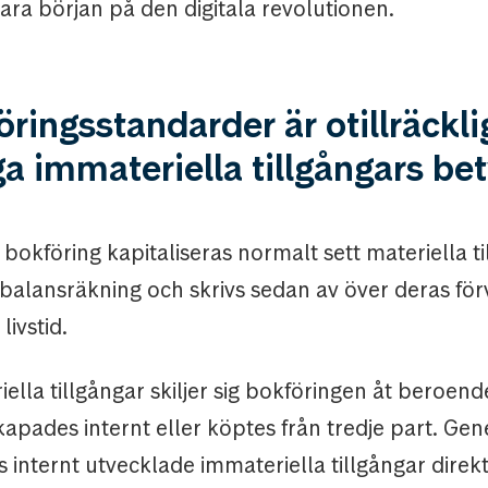
ara början på den digitala revolutionen.
öringsstandarder är otillräckli
ga immateriella tillgångars be
ll bokföring kapitaliseras normalt sett materiella ti
 balansräkning och skrivs sedan av över deras fö
ivstid.
ella tillgångar skiljer sig bokföringen åt beroen
kapades internt eller köptes från tredje part. Gen
 internt utvecklade immateriella tillgångar dire