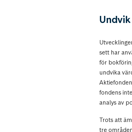
Undvik 
Utvecklingen
sett har anv
för bokförin
undvika värd
Aktiefonde
fondens inte
analys av po
Trots att ä
tre områden