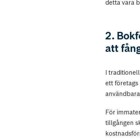
detta vara b
2. Bokf
att fån
I traditione
ett företags
användbara l
För immateri
tillgången s
kostnadsförs