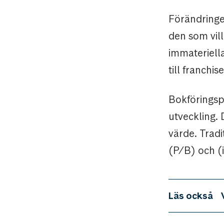
Förändringen
den som vill 
immateriella
till franchis
Bokföringspr
utveckling. 
värde. Tradi
(P/B) och (i
Läs också