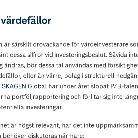
värdefällor
 är särskilt oroväckande för värdeinvesterare so
änt dessa siffror vid investeringsbeslut. Såvida in
g ändras, bör dessa tal användas med försiktighet
efällor, eller än värre, bolag i strukturell nedgån
n
SKAGEN Global
har under året slopat P/B-talen
rna portföljrapportering och förlitar sig inte läng
tentiella investeringar.
mnet är högst relevant, har det inte uppmärksamma
 behöver diskuteras närmare: