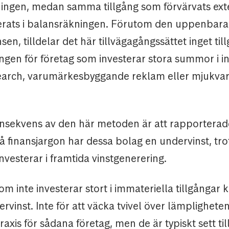
ningen, medan samma tillgång som förvärvats exte
serats i balansräkningen. Förutom den uppenbara
en, tilldelar det här tillvägagångssättet inget til
ngen för företag som investerar stora summor i i
arch, varumärkesbyggande reklam eller mjukvar
onsekvens av den här metoden är att rapporterade
På finansjargon har dessa bolag en undervinst, tro
 investerar i framtida vinstgenerering.
m inte investerar stort i immateriella tillgångar
ervinst. Inte för att väcka tvivel över lämplighet
axis för sådana företag, men de är typiskt sett t