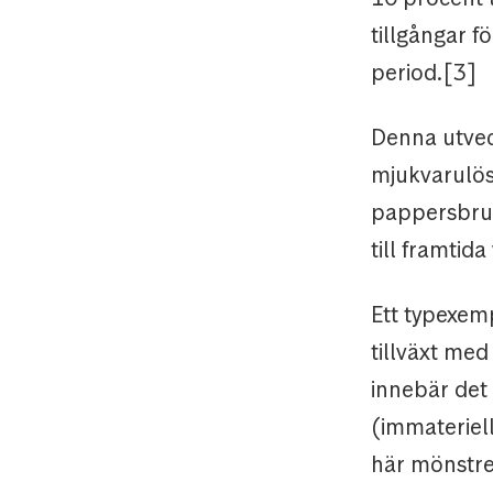
tillgångar 
period.[3]
Denna utvec
mjukvarulös
pappersbruk
till framtid
Ett typexemp
tillväxt med
innebär det 
(immateriella
här mönstret