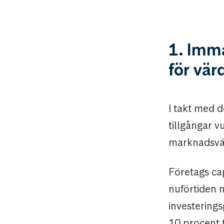
1. Imma
för vä
I takt med d
tillgångar v
marknadsvär
Företags cap
nuförtiden m
investerings
10 procent 