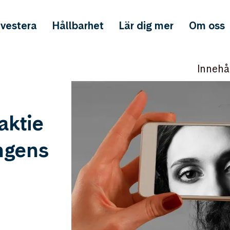
nvestera
Hållbarhet
Lär dig mer
Om oss
Innehå
aktie
ingens