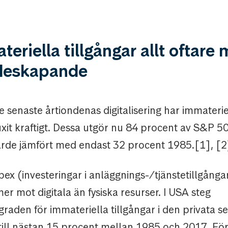
teriella tillgångar allt oftare
rdeskapande
e senaste årtiondenas digitalisering har immaterie
uxit kraftigt. Dessa utgör nu 84 procent av S&P 5
de jämfört med endast 32 procent 1985.[1], [2
ex (investeringar i anläggnings-/tjänstetillgångar
er mot digitala än fysiska resurser. I USA steg
graden för immateriella tillgångar i den privata s
till nästan 15 procent mellan 1985 och 2017. För