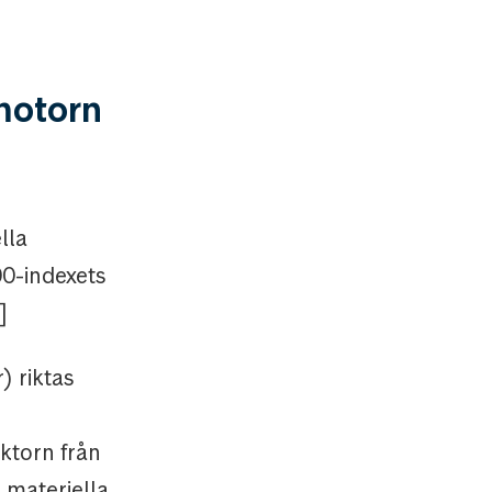
 motorn
lla
00-indexets
]
) riktas
ektorn från
 materiella