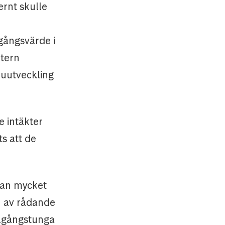
rnt skulle
lgångsvärde i
ntern
uutveckling
 intäkter
ts att de
 kan mycket
en av rådande
illgångstunga