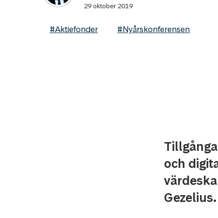
29 oktober 2019
#Aktiefonder
#Nyårskonferensen
Tillgånga
och digita
värdeskap
Gezelius.