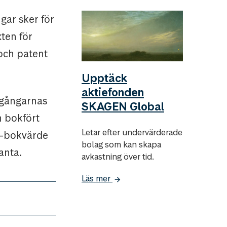
gar sker för
xten för
 och patent
Upptäck
aktiefonden
llgångarnas
SKAGEN Global
h bokfört
Letar efter undervärderade
is-bokvärde
bolag som kan skapa
anta.
avkastning över tid.
Läs mer