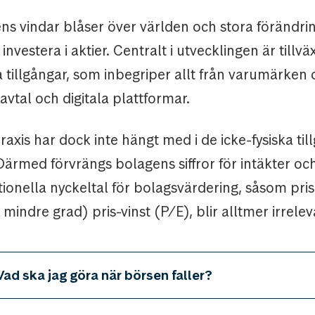
s vindar blåser över världen och stora förändrin
investera i aktier. Centralt i utvecklingen är tillvä
 tillgångar, som inbegriper allt från varumärken
eavtal och digitala plattformar.
axis har dock inte hängt med i de icke-fysiska ti
Därmed förvrängs bolagens siffror för intäkter oc
tionella nyckeltal för bolagsvärdering, såsom pr
 mindre grad) pris-vinst (P/E), blir alltmer irrelev
Vad ska jag göra när börsen faller?