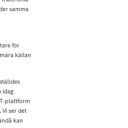
under samma
tare för
imära källan
ställdes
n idag
IT-plattform
. Vi ser det
 ändå kan