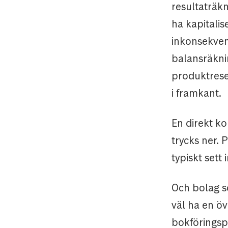
resultaträk
ha kapitali
inkonsekvens
balansräkni
produktrese
i framkant.
En direkt k
trycks ner. 
typiskt sett
Och bolag so
väl ha en öv
bokföringspr