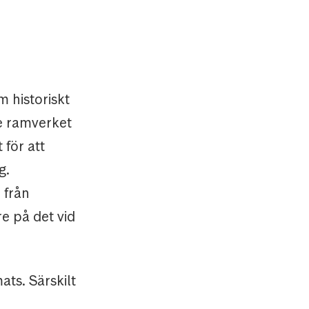
m historiskt
te ramverket
 för att
g.
 från
re på det vid
ts. Särskilt