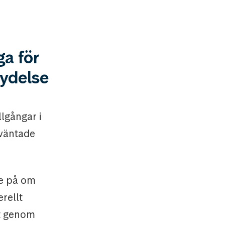
ga för
tydelse
llgångar i
rväntade
de på om
erellt
kt genom