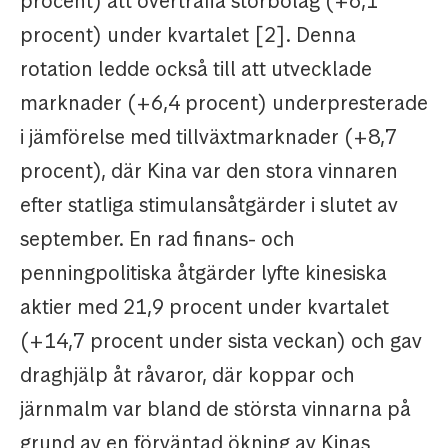
procent) att överträffa storbolag (+6,1
procent) under kvartalet [2]. Denna
rotation ledde också till att utvecklade
marknader (+6,4 procent) underpresterade
i jämförelse med tillväxtmarknader (+8,7
procent), där Kina var den stora vinnaren
efter statliga stimulansåtgärder i slutet av
september. En rad finans- och
penningpolitiska åtgärder lyfte kinesiska
aktier med 21,9 procent under kvartalet
(+14,7 procent under sista veckan) och gav
draghjälp åt råvaror, där koppar och
järnmalm var bland de största vinnarna på
grund av en förväntad ökning av Kinas