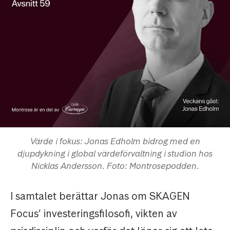
Värde i fokus: Jonas Edholm bidrog med en
djupdykning i global värdeförvaltning i studion hos
Nicklas Andersson. Foto: Montrosepodden.
I samtalet berättar Jonas om SKAGEN
Focus’ investeringsfilosofi, vikten av