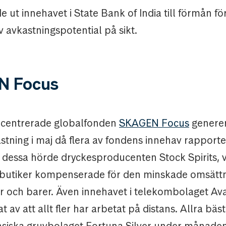
 ut innehavet i State Bank of India till förmån fö
v avkastningspotential på sikt.
N Focus
centrerade globalfonden
SKAGEN Focus
generer
stning i maj då flera av fondens innehav rapport
ll dessa hörde dryckesproducenten Stock Spirits,
 i butiker kompenserade för den minskade omsätt
r och barer. Även innehavet i telekombolaget Ava
t av att allt fler har arbetat på distans. Allra bäst