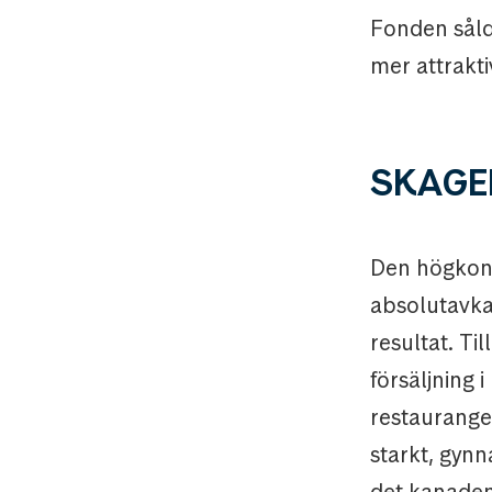
Fonden sålde
mer attrakti
SKAGE
Den högkon
absolutavka
resultat. Ti
försäljning
restaurange
starkt, gynna