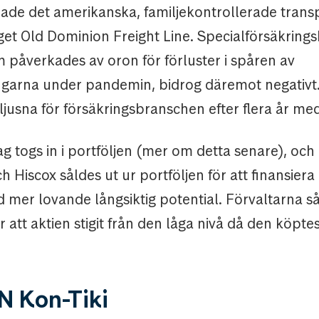
rade det amerikanska, familjekontrollerade trans
get Old Dominion Freight Line. Specialförsäkring
 påverkades av oron för förluster i spåren av
garna under pandemin, bidrog däremot negativt.
ljusna för försäkringsbranschen efter flera år med
g togs in i portföljen (mer om detta senare), och
h Hiscox såldes ut ur portföljen för att finansiera
 mer lovande långsiktig potential. Förvaltarna s
r att aktien stigit från den låga nivå då den köpte
 Kon-Tiki