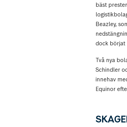
bäst preste
logistikbola
Beazley, som
nedstängnin
dock börjat 
Två nya bola
Schindler oc
innehav med
Equinor efte
SKAGEN