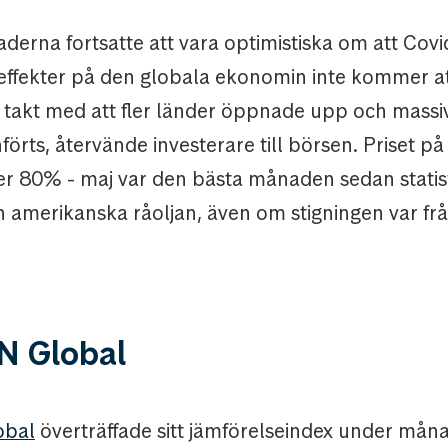
derna fortsatte att vara optimistiska om att Cov
ffekter på den globala ekonomin inte kommer at
 I takt med att fler länder öppnade upp och massi
förts, återvände investerare till börsen. Priset p
er 80% - maj var den bästa månaden sedan statis
n amerikanska råoljan, även om stigningen var fr
 Global
obal
överträffade sitt jämförelseindex under måna