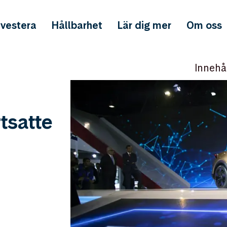
nvestera
Hållbarhet
Lär dig mer
Om oss
Innehå
tsatte