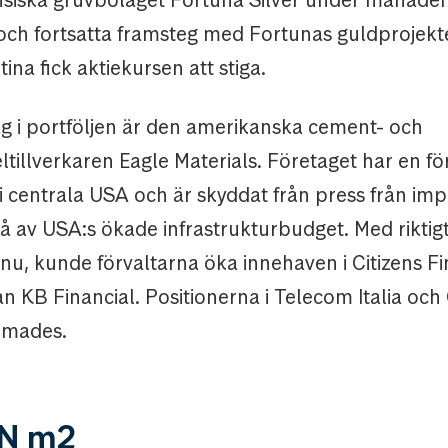
siska gruvbolaget Fortuna Silver under månaden
 och fortsatta framsteg med Fortunas guldprojekter
ina fick aktiekursen att stiga.
ag i portföljen är den amerikanska cement- och
tillverkaren Eagle Materials. Företaget har en fö
 i centrala USA och är skyddat från press från imp
 av USA:s ökade infrastrukturbudget. Med riktigt
nu, kunde förvaltarna öka innehaven i Citizens Fi
 KB Financial. Positionerna i Telecom Italia och
mmades.
N m2