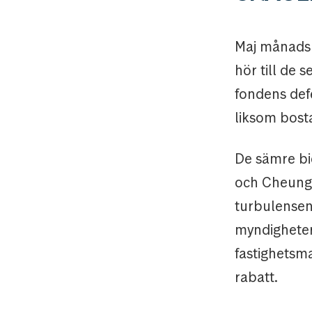
Maj månads 
hör till de 
fondens defe
liksom bost
De sämre bi
och Cheung 
turbulensen
myndighetern
fastighetsm
rabatt.