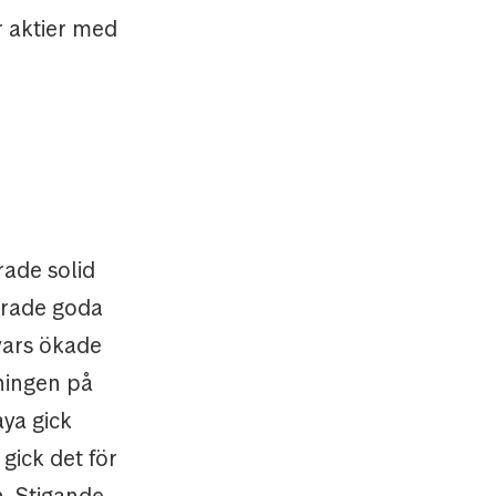
r aktier med
ade solid
erade goda
 vars ökade
ningen på
ya gick
 gick det för