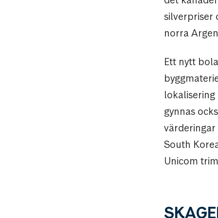
det kanaden
silverpriser
norra Argent
Ett nytt bol
byggmateriel
lokalisering
gynnas också
värderingar 
South Korean
Unicom tri
SKAGE