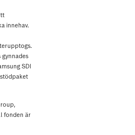
tt
a innehav.
återupptogs.
s gynnades
 Samsung SDI
a stödpaket
Group,
ll fonden är