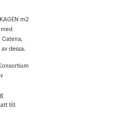
 SKAGEN m2
e med
n Catena,
av dessa.
 Consortium
av
ig
t till