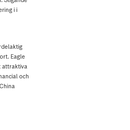
. Stigande
ing i i
rdelaktig
ort. Eagle
 attraktiva
nancial och
 China