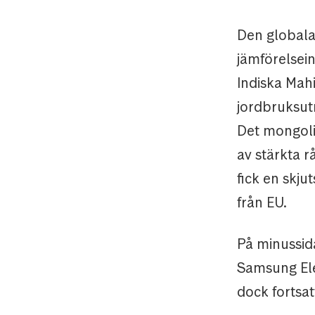
Den globala
jämförelsei
Indiska Mah
jordbruksutr
Det mongoli
av stärkta r
fick en skju
från EU.
På minussid
Samsung Elec
dock fortsat