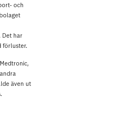
port- och
sbolaget
 Det har
 förluster.
 Medtronic,
 andra
ålde även ut
s.