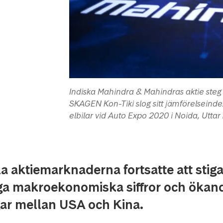
Indiska Mahindra & Mahindras aktie steg i
SKAGEN Kon-Tiki slog sitt jämförelsein
elbilar vid Auto Expo 2020 i Noida, Uttar
a aktiemarknaderna fortsatte att stiga 
aga makroekonomiska siffror och ökan
ar mellan USA och Kina.