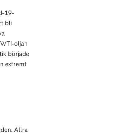
id-19-
t bli
va
å WTI-oljan
tik började
ån extremt
den. Allra