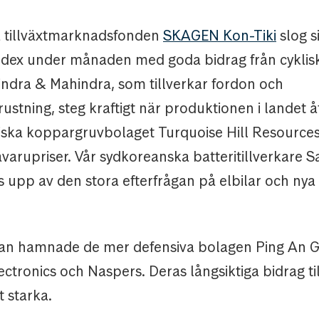
 tillväxtmarknadsfonden
SKAGEN Kon-Tiki
slog si
ndex under månaden med goda bidrag från cyklisk
indra & Mahindra, som tillverkar fordon och
ustning, steg kraftigt när produktionen i landet 
ska koppargruvbolaget Turquoise Hill Resource
åvarupriser. Vår sydkoreanska batteritillverkare
ts upp av den stora efterfrågan på elbilar och ny
an hamnade de mer defensiva bolagen Ping An 
tronics och Naspers. Deras långsiktiga bidrag ti
t starka.