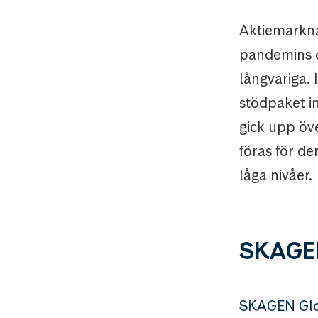
Aktiemarkna
pandemins e
långvariga.
stödpaket in
gick upp öv
föras för de
låga nivåer.
SKAGEN
SKAGEN Gl