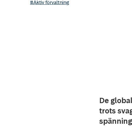
#Aktiv förvaltning
De global
trots sv
spänning