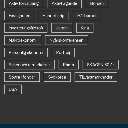
Aktiv förvaltning
Aktivt ägande
Börsen
Fastigheter
Handelskrig
Hållbarhet
Investeringsfilosofi
Japan
Kina
Makroekonomi
Nyårskonferensen
Personlig ekonomi
Portfölj
Priser och utmärkelser
Ränta
SKAGEN 30 år
Spara i fonder
Sydkorea
Tillväxtmarknader
USA