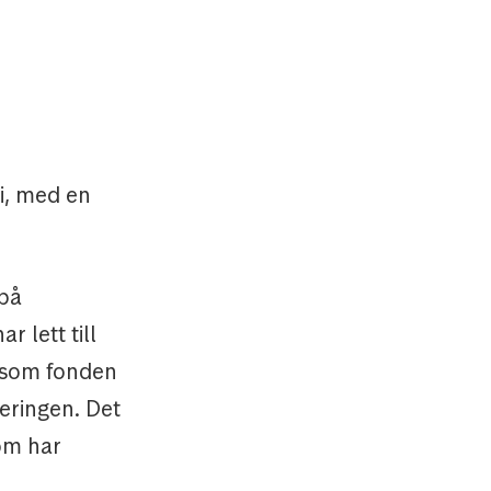
li, med en
 på
 lett till
ersom fonden
deringen. Det
som har