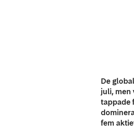
De globa
juli, men
tappade 
dominerad
fem aktie