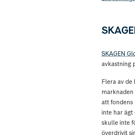
SKAGEN
SKAGEN Gl
avkastning 
Flera av de
marknaden ve
att fondens
inte har ägt
skulle inte 
överdrivit s