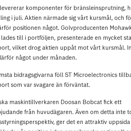
 levererar komponenter för bränsleinsprutning, 
ling i juli. Aktien närmade sig vårt kursmål, och f
rför positionen något. Golvproducenten Mohawk 
lades till i portföljen, presenterade en mycket st
ort, vilket drog aktien uppåt mot vårt kursmål. 
därför något under månaden.
sta bidragsgivarna föll ST Microelectronics tillb
port som var svagare än förväntat.
ka maskintillverkaren Doosan Bobcat fick ett
udande från huvudägaren. Även om detta inte t
sstyrningsperspektiv, ger det en attraktiv uppsid