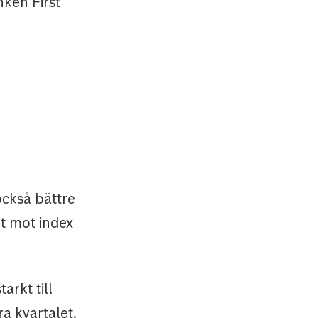
nken First
ckså bättre
nt mot index
arkt till
a kvartalet.