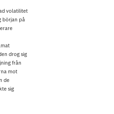
 volatilitet
åg början på
terare
amat
den drog sig
ning från
rna mot
n de
te sig