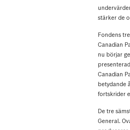
undervärdera
stärker de o
Fondens tre 
Canadian Pac
nu börjar g
presenterad
Canadian Pac
betydande å
fortskrider e
De tre säms
General. Ov