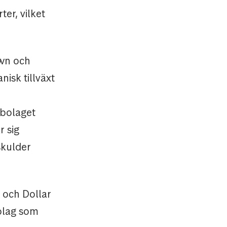
er, vilket
own och
nisk tillväxt
tbolaget
r sig
skulder
 och Dollar
bolag som