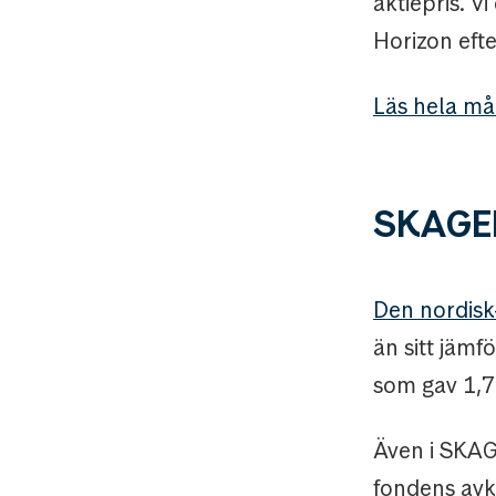
aktiepris. V
Horizon efter
Läs hela må
SKAGEN
Den nordisk
än sitt jämf
som gav 1,7
Även i SKAGE
fondens avka