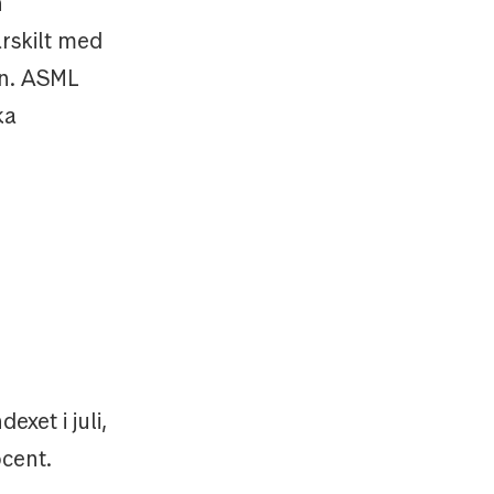
n
rskilt med
en. ASML
ka
xet i juli,
cent.