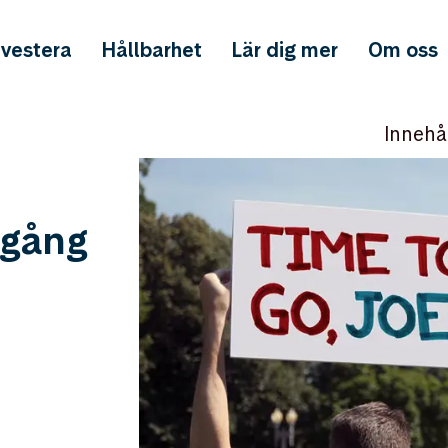
nvestera
Hållbarhet
Lär dig mer
Om oss
Innehå
pgång