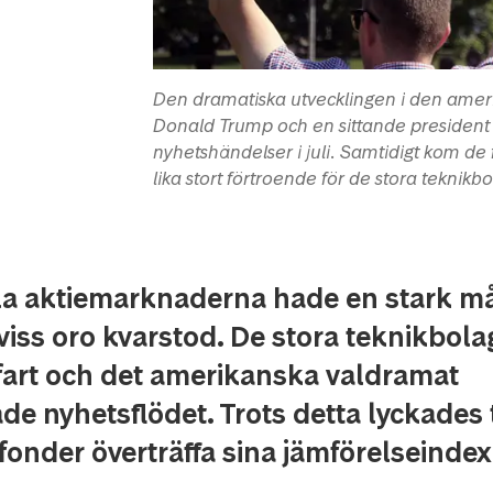
Den dramatiska utvecklingen i den ame
Donald Trump och en sittande president s
nyhetshändelser i juli. Samtidigt kom de 
lika stort förtroende för de stora teknikb
la aktiemarknaderna hade en stark m
 viss oro kvarstod. De stora teknikbol
fart och det amerikanska valdramat
e nyhetsflödet. Trots detta lyckades 
fonder överträffa sina jämförelseindex