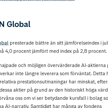
 Global
obal
presterade bättre än sitt jämförelseindex i ju
på 4,0 procent jämfört med index på 2,8 procent.
 hajpade och möjligen övervärderade AI-aktierna
rkar inte längre leverera som förväntat. Detta har
 relativa prestationsutmaningar har minskat, eft
 dessa aktier på grund av den historiskt höga vär
förvåna oss om vi ser betydande kursfall i bolag 
ina AI-narrativ. Samtidigt har många av fondens