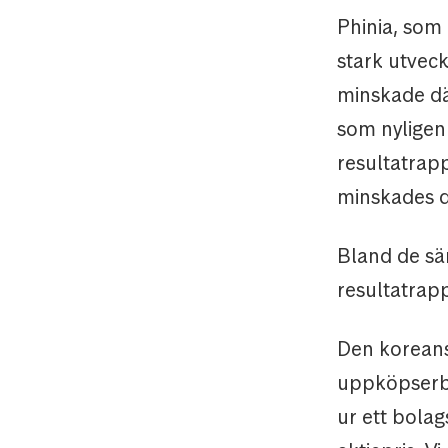
Phinia, som
stark utveck
minskade dä
som nyligen 
resultatrapp
minskades 
Bland de säm
resultatrap
Den koreans
uppköpserbj
ur ett bolag