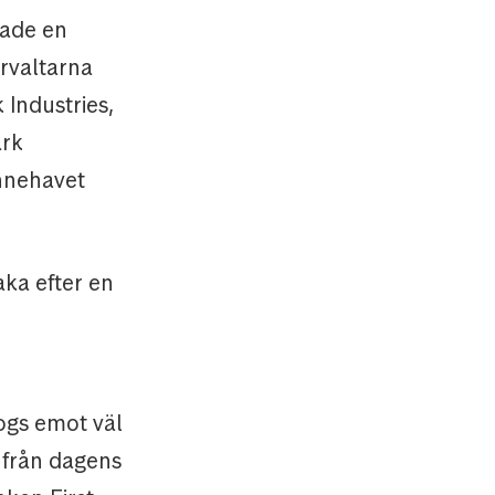
hade en
örvaltarna
Industries,
ark
Innehavet
aka efter en
ogs emot väl
a från dagens