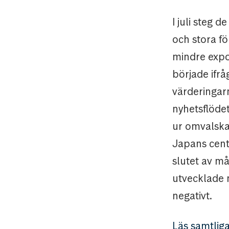
I juli steg 
och stora fö
mindre expo
började ifrå
värderingar
nyhetsflöde
ur omvalska
Japans cent
slutet av m
utvecklade 
negativt.
Läs samtliga