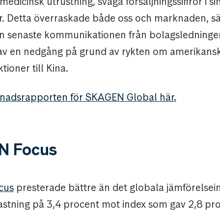
edicinsk utrustning, svaga försäljningssiffror i si
r. Detta överraskade både oss och marknaden, sä
n senaste kommunikationen från bolagsledning
v en nedgång på grund av rykten om amerikans
tioner till Kina.
nadsrapporten för SKAGEN Global här.
N Focus
cus
presterade bättre än det globala jämförelseinde
stning på 3,4 procent mot index som gav 2,8 pro