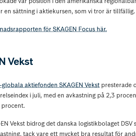
i ökade vår position i den amerikanska regionalba
 en sättning i aktiekursen, som vi tror är tillfällig.
nadsrapporten för SKAGEN Focus här.
 Vekst
-globala aktiefonden SKAGEN Vekst
presterade o
örelseindex i juli, med en avkastning på 2,3 proce
 procent.
N Vekst bidrog det danska logistikbolaget DSV st
stning, tack vare ett mycket bra resultat för andr