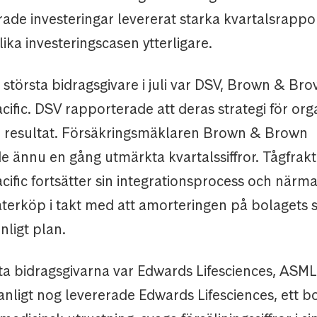
de investeringar levererat starka kvartalsrapport
lika investeringscasen ytterligare.
största bidragsgivare i juli var DSV, Brown & Br
ific. DSV rapporterade att deras strategi för orga
e resultat. Försäkringsmäklaren Brown & Brown
e ännu en gång utmärkta kvartalssiffror. Tågfrak
ific fortsätter sin integrationsprocess och närma
terköp i takt med att amorteringen på bolagets 
nligt plan.
ta bidragsgivarna var Edwards Lifesciences, ASML
anligt nog levererade Edwards Lifesciences, ett 