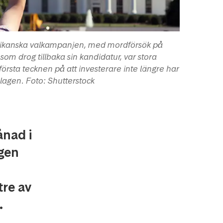
rikanska valkampanjen, med mordförsök på
om drog tillbaka sin kandidatur, var stora
första tecknen på att investerare inte längre har
olagen. Foto: Shutterstock
ånad i
agen
tre av
.