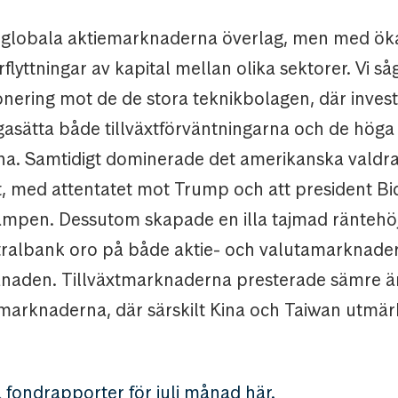
de globala aktiemarknaderna överlag, men med ökad
rflyttningar av kapital mellan olika sektorer. Vi s
nering mot de de stora teknikbolagen, där inves
gasätta både tillväxtförväntningarna och de höga
na. Samtidigt dominerade det amerikanska valdr
t, med attentatet mot Trump och att president Bi
mpen. Dessutom skapade en illa tajmad räntehöj
ralbank oro på både aktie- och valutamarknade
ånaden. Tillväxtmarknaderna presterade sämre ä
marknaderna, där särskilt Kina och Taiwan utmärk
 fondrapporter för juli månad här.