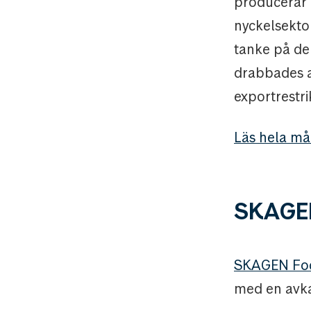
producerar m
nyckelsekto
tanke på de
drabbades a
exportrestrik
Läs hela må
SKAGE
SKAGEN Fo
med en avka