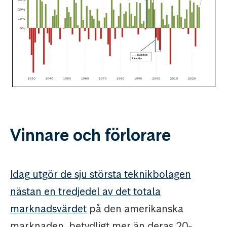
Vinnare och förlorare
Idag utgör de sju största teknikbolagen
nästan en tredjedel av det totala
marknadsvärdet
på den amerikanska
marknaden, betydligt mer än deras 20-