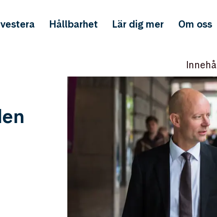
nvestera
Hållbarhet
Lär dig mer
Om oss
Innehå
den