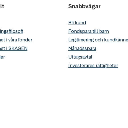
lt
Snabbvägar
Bli kund
ingsfilosofi
Fondspara till barn
et i våra fonder
Legitimering och kundkän
het i SKAGEN
Månadsspara
er
Uttagsavtal
Investerares rättigheter