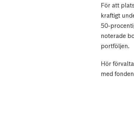
För att pla
kraftigt und
50-procentig
noterade bo
portföljen.
Hör förvalt
med fonden,