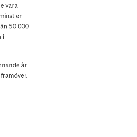
de vara
 minst en
r än 50 000
 i
ännande år
 framöver.