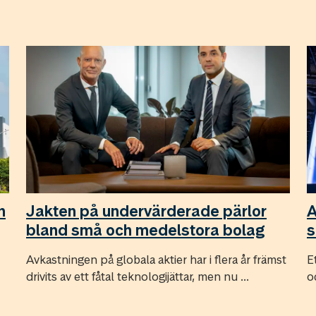
n
Jakten på undervärderade pärlor
A
bland små och medelstora bolag
s
Avkastningen på globala aktier har i flera år främst
E
drivits av ett fåtal teknologijättar, men nu ...
o