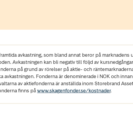
r framtida avkastning, som bland annat beror på marknadens ut
oden. Avkastningen kan bli negativ till följd av kursnedgånga
fonderna på grund av rörelser på aktie- och räntemarknadern
ka avkastningen. Fonderna är denominerade i NOK och innan
rvaltarna av aktiefonderna är anställda inom Storebrand Ass
fonderna finns på
www.skagenfonder.se/kostnader
.