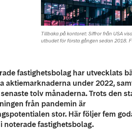
Tillbaka på kontoret: Siffror från USA vis
utbudet för första gången sedan 2018. 
ade fastighetsbolag har utvecklats bä
la aktiemarknaderna under 2022, sam
 senaste tolv månaderna. Trots den st
ningen från pandemin är
gspotentialen stor. Här följer fem goda
 i noterade fastighetsbolag.