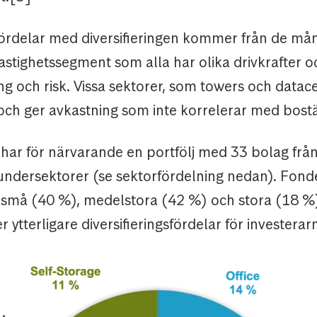
 fördelar med diversifieringen kommer från de må
fastighetssegment som alla har olika drivkrafter 
ng och risk. Vissa sektorer, som towers och datace
 och ger avkastning som inte korrelerar med bost
ar för närvarande en portfölj med 33 bolag från
 undersektorer (se sektorfördelning nedan). Fond
 små (40 %), medelstora (42 %) och stora (18 %
 ytterligare diversifieringsfördelar för investerar