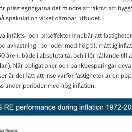
r prisstegringarna det mindre attraktivt att bygg
 på spekulation vilket dämpar utbudet.
va intäkts- och priseffekter innebär att fastighete
d avkastning i perioder med hög till måttlig infla
0 åren, både i absoluta tal och i förhållande till a
an). När obligationer och bankbesparingar deva
ser är det lätt att inse varför fastigheter är en po
ss under perioder med hög inflation.