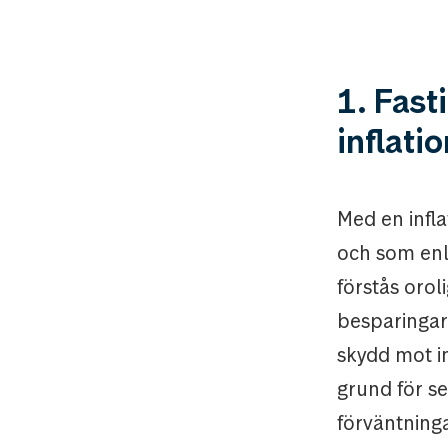
1. Fast
inflati
Med en infl
och som enl
förstås orol
besparingar
skydd mot inf
grund för se
förväntninga