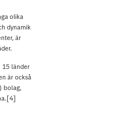
nga olika
och dynamik
nter, är
äder.
 15 länder
en är också
) bolag,
na.[4]