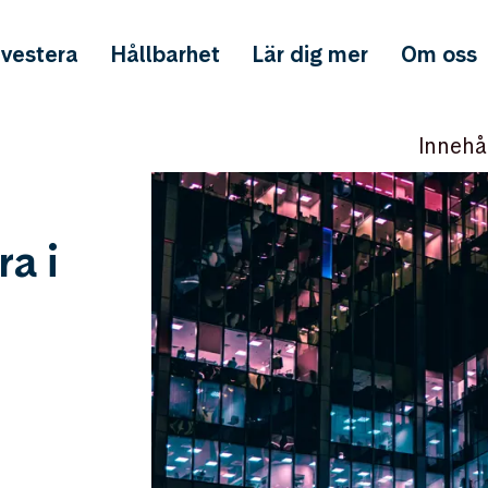
nvestera
Hållbarhet
Lär dig mer
Om oss
Innehå
ra i