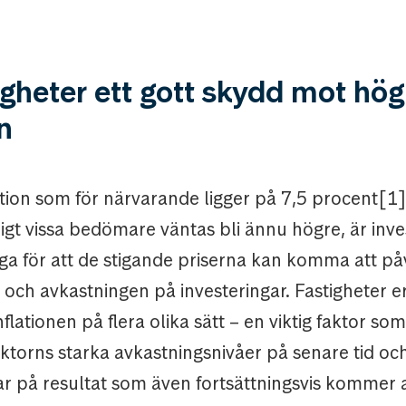
igheter ett gott skydd mot hög
on
ation som för närvarande ligger på 7,5 procent[1]
igt vissa bedömare väntas bli ännu högre, är inve
iga för att de stigande priserna kan komma att p
 och avkastningen på investeringar. Fastigheter e
lationen på flera olika sätt – en viktig faktor som l
ktorns starka avkastningsnivåer på senare tid oc
r på resultat som även fortsättningsvis kommer a