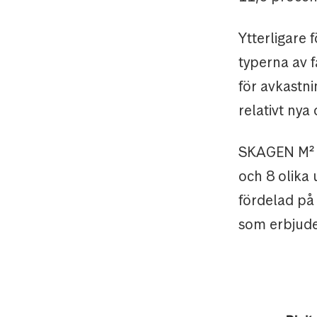
Ytterligare
typerna av 
för avkastni
relativt nya
SKAGEN M² h
och 8 olika
fördelad på
som erbjuder