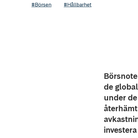
#Börsen
#Hållbarhet
Börsnoter
de globa
under de
återhämt
avkastnin
investera