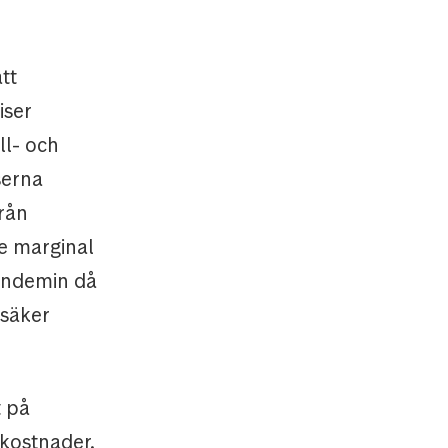
tt
iser
ll- och
serna
rån
de marginal
andemin då
osäker
t på
gkostnader.