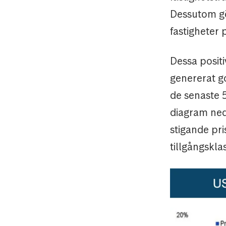
Dessutom gö
fastigheter
Dessa positi
genererat go
de senaste 5
diagram ned
stigande pri
tillgångskla