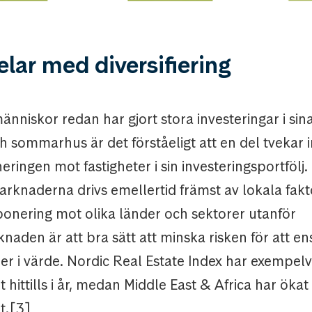
elar med diversifiering
nniskor redan har gjort stora investeringar i sin
 sommarhus är det förståeligt att en del tvekar i
ringen mot fastigheter i sin investeringsportfölj.
rknaderna drivs emellertid främst av lokala fakto
xponering mot olika länder och sektorer utanför
den är att bra sätt att minska risken för att en
ller i värde. Nordic Real Estate Index har exempelvi
 hittills i år, medan Middle East & Africa har öka
t.[3]