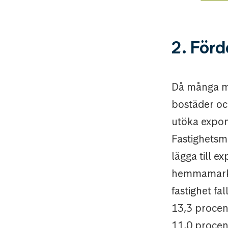
2. Förd
Då många mä
bostäder och
utöka expone
Fastighetsma
lägga till e
hemmamarkna
fastighet fa
13,3 procent
11,0 procen