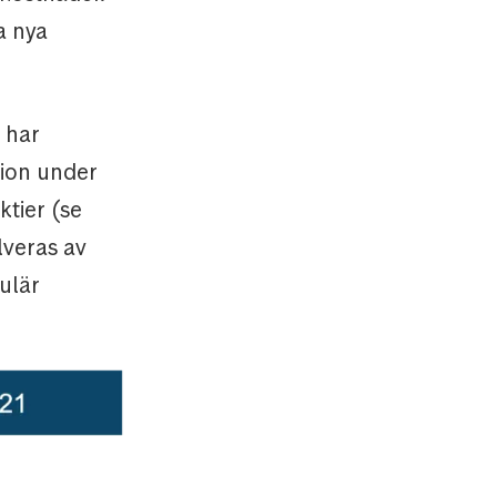
a nya
r har
tion under
ktier (se
lveras av
pulär