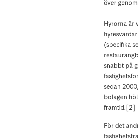
över genoms
Hyrorna är v
hyresvärdarn
(specifika 
restaurangb
snabbt på g
fastighetsfo
sedan 2000,
bolagen höl
framtid.[2]
För det andr
fastighetst