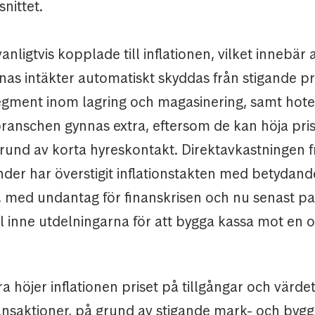
nittet.
anligtvis kopplade till inflationen, vilket innebär a
as intäkter automatiskt skyddas från stigande pr
segment inom lagring och magasinering, samt hote
ranschen gynnas extra, eftersom de kan höja pri
rund av korta hyreskontakt. Direktavkastningen f
nder har överstigit inflationstakten med betydan
 med undantag för finanskrisen och nu senast p
l inne utdelningarna för att bygga kassa mot en 
a höjer inflationen priset på tillgångar och värde
ransaktioner, på grund av stigande mark- och byg