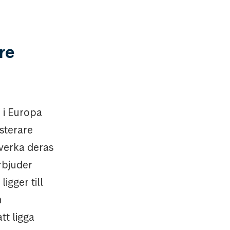
re
 i Europa
sterare
åverka deras
rbjuder
igger till
h
tt ligga