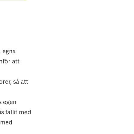
a egna
nför att
rer, så att
s egen
s fallit med
t med