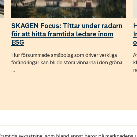
SKAGEN Focus: Tittar under radarn
H
för att hitta framtida ledare inom
I
ESG
o
Hur försummade småbolag som driver verkliga
Ä
förändringar kan bli de stora vinnarna i den gröna
k
...
nä
r framtida avkastning, som bland annat beror på marknadens ut