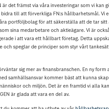
är det främst via våra investeringar som vi kan 
 bidra till att förverkliga FN:s hållbarhetsmål. Vi
våra portföljbolag för att säkerställa att de tar sitt
som sina medarbetare och aktieägare. Vi är också
erade i att vara ett hållbart företag. Detta uppsk
 och speglar de principer som styr vårt tankesät
örväntar sig mer av finansbranschen. En ny form 
med samhällsansvar kommer bäst att kunna skapa
nniskor och miljön. Det är en framtid vi alla ka
GEN är glada att vara en del av.
tt du kommer att ha utbyte av vår
hållbarhetsrap