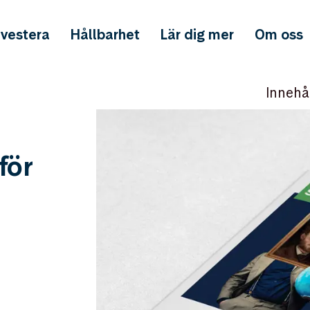
nvestera
Hållbarhet
Lär dig mer
Om oss
Innehå
för