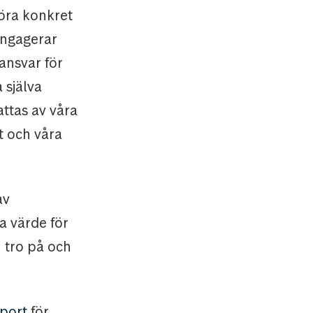
göra konkret
 engagerar
 ansvar för
 själva
attas av våra
t och våra
av
 värde för
n tro på och
port
för