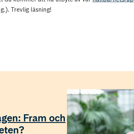
.). Trevlig läsning!
agen: Fram och
heten?