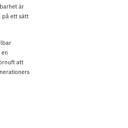
lbarhet är
 på ett sätt
llbar
r en
rnuft att
nerationers