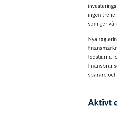
investerings
ingen trend,
som ger våra
Nya regleri
finansmarkn
ledstjärna f
finansbrans
sparare och 
Aktivt