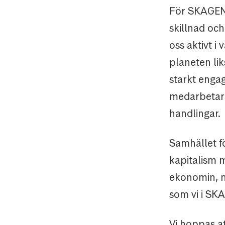
För SKAGEN 
skillnad och
oss aktivt i 
planeten lik
starkt engag
medarbetare
handlingar.
Samhället f
kapitalism 
ekonomin, mä
som vi i SKA
Vi hoppas a