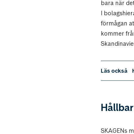
bara när det
I bolagshier
förmågan att
kommer från
Skandinavie
Läs också
Hållba
SKAGENs miss