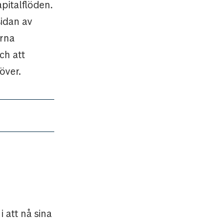
pitalflöden.
sidan av
erna
ch att
över.
 att nå sina