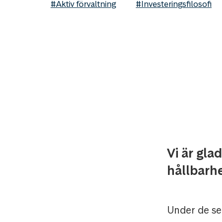
#Aktiv förvaltning
#Investeringsfilosofi
Vi är gla
hållbarh
Under de sen