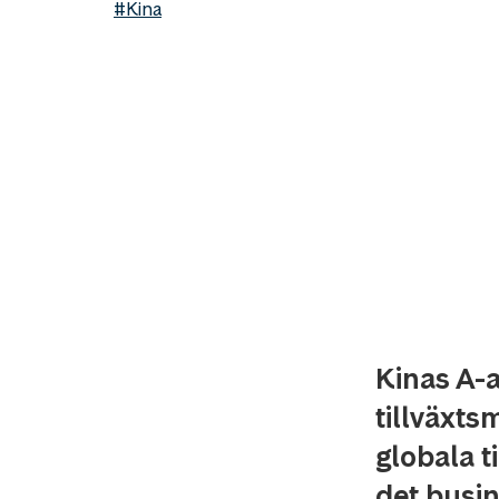
#Kina
Kinas A-a
tillväxts
globala 
det busin