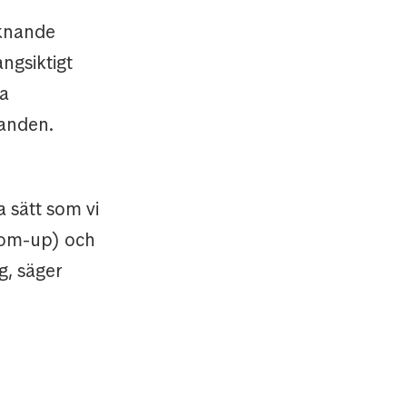
iknande
ångsiktigt
ra
landen.
 sätt som vi
ttom-up) och
g, säger