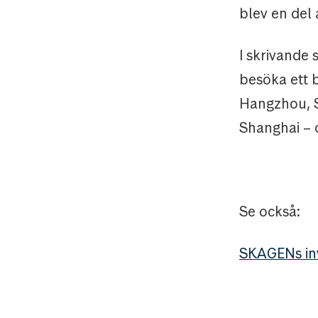
blev en del 
I skrivande 
besöka ett b
Hangzhou, S
Shanghai – o
Se också:
SKAGENs inv