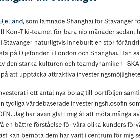
Bjelland
, som lämnade Shanghai för Stavanger fö
till Kon-Tiki-teamet för bara nio månader sedan, 
Stavanger naturligtvis inneburit en stor förändri
eta på Oljefonden i London och Shanghai. Han säg
av den starka kulturen och teamdynamiken i SK
 på att upptäcka attraktiva investeringsmöjlighete
investerat i ett antal nya bolag till portföljen samt
en tydliga värdebaserade investeringsfilosofin so
AGEN. Jag har även glatt mig åt att möta många av
få en bättre förståelse för våra olika kunders för
bäst kan bemöta dem har varit i centrum för mig s