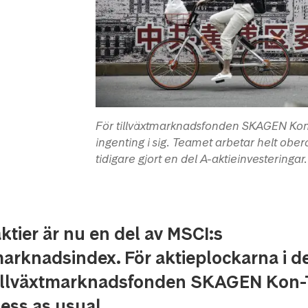
För tillväxtmarknadsfonden SKAGEN Kon-
ingenting i sig. Teamet arbetar helt ob
tidigare gjort en del A-aktieinvesteringa
ktier är nu en del av MSCI:s
marknadsindex. För aktieplockarna i d
tillväxtmarknadsfonden SKAGEN Kon-T
ess as usual.