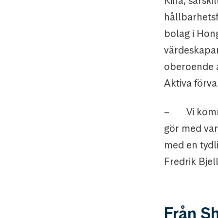
Kina, särski
hållbarhets
bolag i Hong
värdeskapand
oberoende an
Aktiva förva
–
Vi kom
gör med varj
med en tydli
Fredrik Bjel
Från Sh