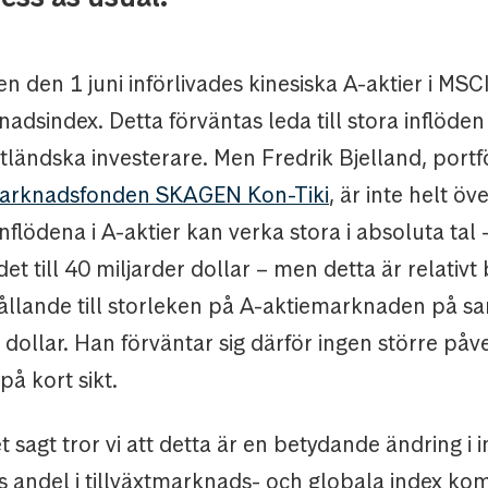
n den 1 juni införlivades kinesiska A-aktier i MSCI
nadsindex. Detta förväntas leda till stora inflöden 
utländska investerare. Men Fredrik Bjelland, portf
tmarknadsfonden SKAGEN Kon-Tiki
, är inte helt ö
nflödena i A-aktier kan verka stora
i absoluta tal 
et till 40 miljarder dollar – men detta är relati
rhållande till storleken på A-aktiemarknaden på 
r dollar. Han förväntar sig därför ingen större på
å kort sikt.
 sagt tror vi att detta är en betydande ändring i i
as andel i tillväxtmarknads- och globala index ko