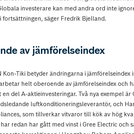
Globala investerare kan med andra ord inte ignor
fortsättningen, säger Fredrik Bjelland.
nde av jämförelseindex
Kon-Tiki betyder ändringarna i jämförelseindex i
 arbetar helt oberoende av jämförelseindex och h
rt en del A-aktieinvesteringar. Två nya exempel är
ärldsledande luftkonditioneringsleverantör, och H
nces, som tillverkar vitvaror till kök av hög kval
har redan har gått med vinst i Gree Electric och så