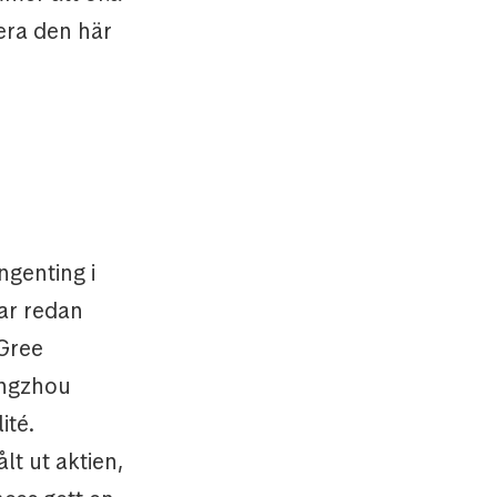
era den här
ngenting i
ar redan
 Gree
angzhou
ité.
lt ut aktien,