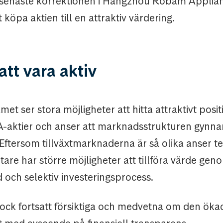
enaste korrektionen i Hangzhou Robam Applian
t köpa aktien till en attraktiv värdering.
att vara aktiv
met ser stora möjligheter att hitta attraktivt posi
-aktier och anser att marknadsstrukturen gynnar
 Eftersom tillväxtmarknaderna är så olika anser t
ltare har större möjligheter att tillföra värde gen
d och selektiv investeringsprocess.
ock fortsatt försiktiga och medvetna om den ökad