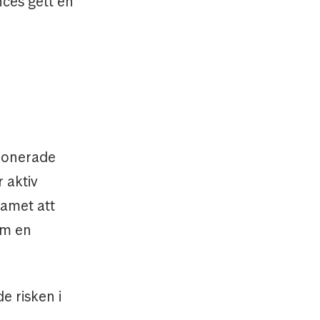
ces gett en
tionerade
 aktiv
eamet att
om en
e risken i