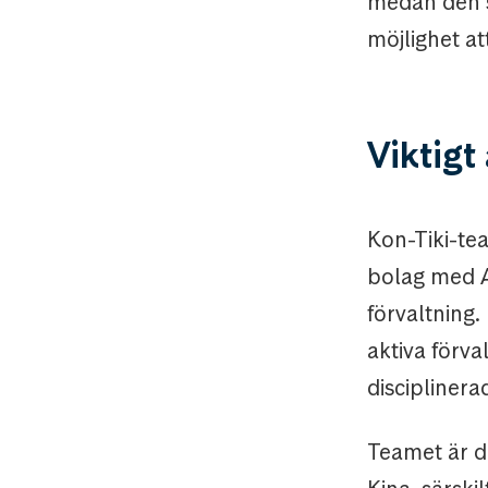
medan den s
möjlighet at
Viktigt 
Kon-Tiki-tea
bolag med A
förvaltning.
aktiva förva
disciplinera
Teamet är d