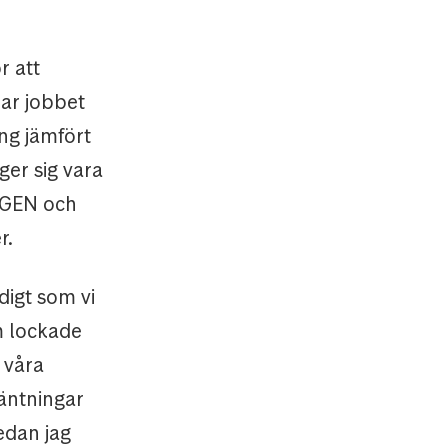
r att
har jobbet
ng jämfört
er sig vara
AGEN och
r.
idigt som vi
m lockade
 våra
väntningar
edan jag