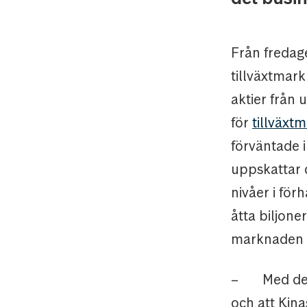
Från fredage
tillväxtmark
aktier från 
för
tillväx
förväntade i
uppskattar d
nivåer i fö
åtta biljone
marknaden p
–
Med det
och att Kin