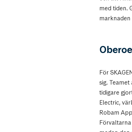
med tiden. 
marknaden i 
Oberoe
För SKAGEN 
sig. Teamet
tidigare gjo
Electric, v
Robam Applia
Förvaltarna 