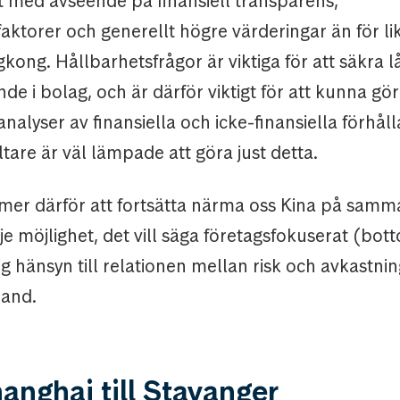
lt med avseende på finansiell transparens,
faktorer och generellt högre värderingar än för l
kong. Hållbarhetsfrågor är viktiga för att säkra l
e i bolag, och är därför viktigt för att kunna gö
alyser av finansiella och icke-finansiella förhål
ltare är väl lämpade att göra just detta.
mer därför att fortsätta närma oss Kina på samma
e möjlighet, det vill säga företagsfokuserat (bo
g hänsyn till relationen mellan risk och avkastnin
land.
anghai till Stavanger