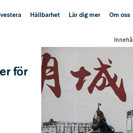
nvestera
Hållbarhet
Lär dig mer
Om oss
Innehå
er för