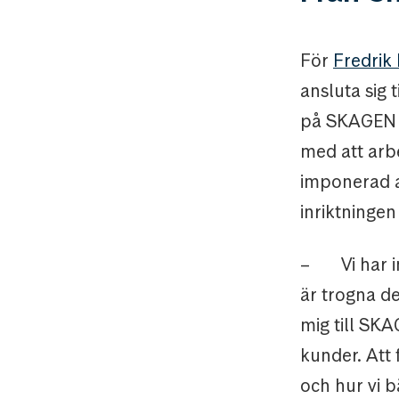
För
Fredrik 
ansluta sig 
på SKAGEN i 
med att arb
imponerad 
inriktningen
–
Vi har 
är trogna d
mig till SK
kunder. Att 
och hur vi 