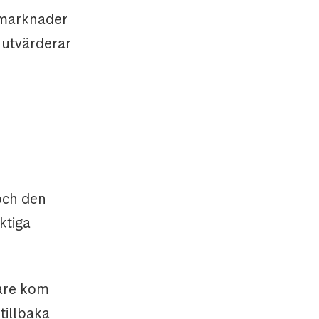
tmarknader
e utvärderar
och den
ktiga
gare kom
tillbaka