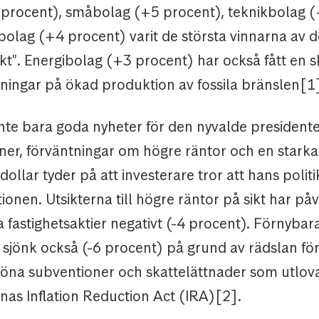
procent), småbolag (+5 procent), teknikbolag 
ibolag (+4 procent) varit de största vinnarna av 
t". Energibolag (+3 procent) har också fått en s
tningar på ökad produktion av fossila bränslen[1
inte bara goda nyheter för den nyvalde president
oner, förväntningar om högre räntor och en starka
ollar tyder på att investerare tror att hans poli
ationen. Utsikterna till högre räntor på sikt har på
fastighetsaktier negativt (-4 procent). Förnybar
 sjönk också (-6 procent) på grund av rädslan fö
röna subventioner och skattelättnader som utlov
as Inflation Reduction Act (IRA)[2].