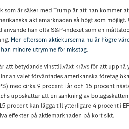
k som är säker med Trump är att han kommer at
merikanska aktiemarknaden så högt som möjligt. 
od använde han ofta S&P-indexet som en måttstock
ång.
Men eftersom aktiekurserna nu är högre vär
ar han mindre utrymme för misstag
.
r att betydande vinsttillväxt krävs för att uppnå y
. Innan valet förväntades amerikanska företag öka
PS) med cirka 9 procent i år och 15 procent nästa
hs uppskattar att en sänkning av bolagsskatten
 15 procent kan lägga till ytterligare 4 procent i EP
iva effekter på aktiemarknaden på kort sikt.