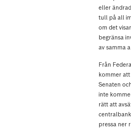
eller ändra
tull på all 
om det visar
begränsa in
av samma a
Från Federa
kommer att f
Senaten och
inte kommer
rätt att avs
centralbank
pressa ner r