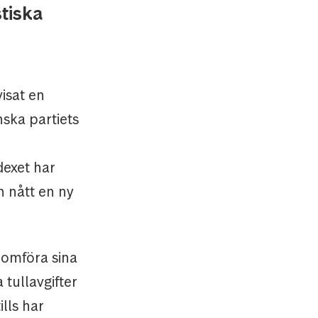
tiska
isat en
ska partiets
dexet har
 nått en ny
nomföra sina
 tullavgifter
lls har