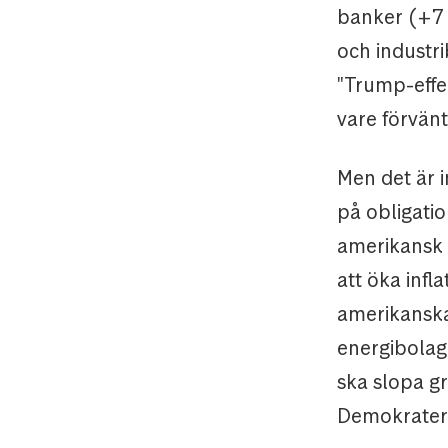
banker (+7 
och industr
"Trump-effek
vare förvän
Men det är 
på obligati
amerikansk d
att öka infl
amerikanska 
energibolag
ska slopa g
Demokratern