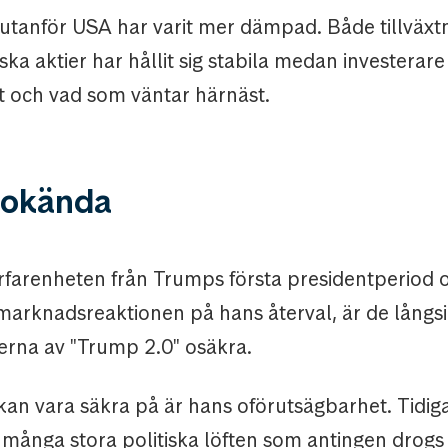
utanför USA har varit mer dämpad. Både tillväx
ka aktier har hållit sig stabila medan investerar
et och vad som väntar härnäst.
t okända
farenheten från Trumps första presidentperiod 
marknadsreaktionen på hans återval, är de långsi
rna av "Trump 2.0" osäkra.
 kan vara säkra på är hans oförutsägbarhet. Tidi
ånga stora politiska löften som antingen drogs 