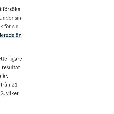
t försöka
Under sin
 för sin
derade än
tterligare
 resultat
 år.
 från 21
S, vilket