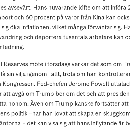
des avsevärt. Hans nuvarande löfte om att införa
import och 60 procent på varor från Kina kan ocks
 sig öka inflationen, vilket många förväntar sig. H
vandring och deportera tusentals arbetare kan o
nledning.
l Reserves möte i torsdags verkar det som om T
å sin vilja igenom i allt, trots om han kontrollerar
 Kongressen. Fed-chefen Jerome Powell uttalad
 att avgå om Trump ber om det och att president
ätta honom. Även om Trump kanske fortsätter att k
ens politik –har han lovat att skapa en skuggkomm
äntorna – det kan visa sig att hans inflytande är 