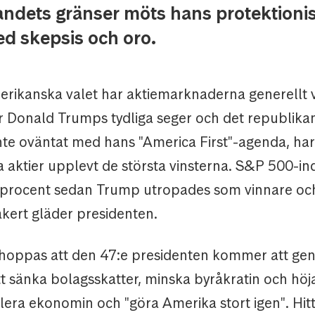
andets gränser möts hans protektionis
ed skepsis och oro.
merikanska valet har aktiemarknaderna generellt v
r Donald Trumps tydliga seger och det republikan
nte oväntat med hans "America First"-agenda, har
 aktier upplevt de största vinsterna. S&P 500-in
3 procent sedan Trump utropades som vinnare och
kert gläder presidenten.
 hoppas att den 47:e presidenten kommer att ge
t sänka bolagsskatter, minska byråkratin och höja
ulera ekonomin och "göra Amerika stort igen". Hitti