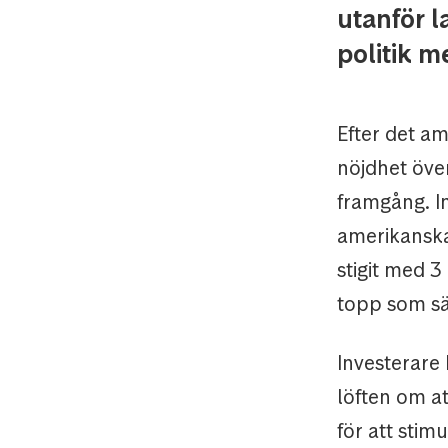
utanför l
politik m
Efter det a
nöjdhet öve
framgång. I
amerikanska
stigit med 
topp som sä
Investerare
löften om at
för att stim