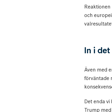
Reaktionen 
och europeis
valresultat
In i de
Även med er
förväntade 
konsekvense
Det enda vi
Trump med m