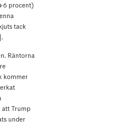
(+6 procent)
denna
kjuts tack
].
en. Räntorna
re
tik kommer
verkat
a
r att Trump
ats under