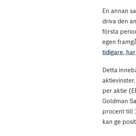
En annan sa
driva den a
första peri
egen framg
tidigare, h
Detta innebä
aktievinster
per aktie (E
Goldman Sac
procent till
kan ge posit