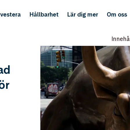
nvestera
Hållbarhet
Lär dig mer
Om oss
Innehå
ad
ör