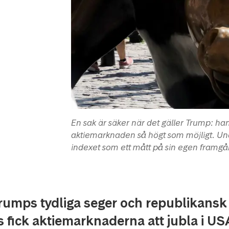
En sak är säker när det gäller Trump: h
aktiemarknaden så högt som möjligt. Un
indexet som ett mått på sin egen framgån
rumps tydliga seger och republikansk
 fick aktiemarknaderna att jubla i U