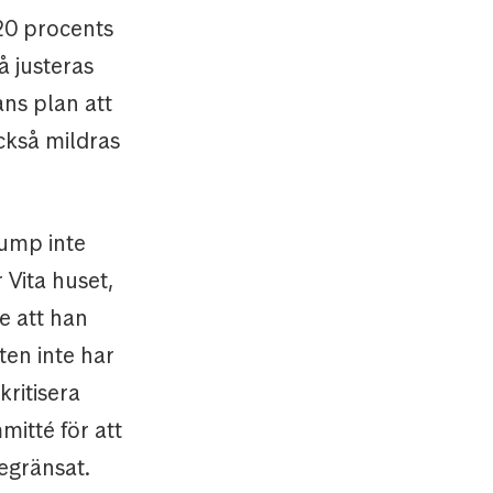
 20 procents
å justeras
ans plan att
ckså mildras
rump inte
 Vita huset,
e att han
en inte har
ritisera
itté för att
begränsat.