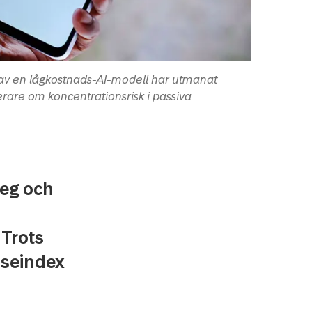
g av en lågkostnads-AI-modell har utmanat
rare om koncentrationsrisk i passiva
teg och
 Trots
lseindex