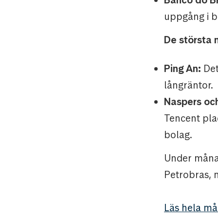
uppgång i br
De största 
Ping An:
Det
långräntor.
Naspers och
Tencent pla
bolag.
Under månad
Petrobras, 
Läs hela må