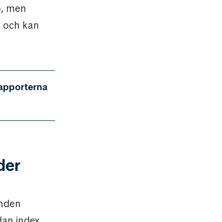
o, men
 och kan
rapporterna
der
onden
dan index