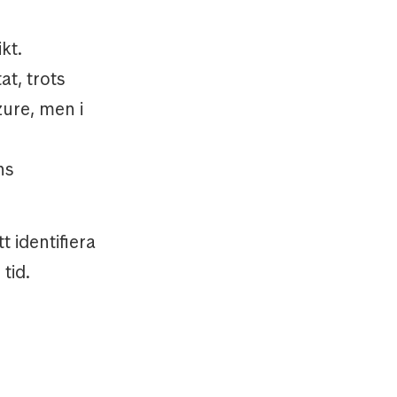
kt.
t, trots
zure, men i
ns
t identifiera
 tid.