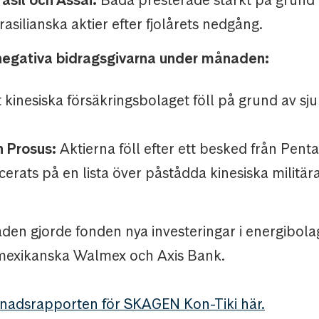
asilianska aktier efter fjolårets nedgång.
negativa bidragsgivarna under månaden:
 kinesiska försäkringsbolaget föll på grund av s
 Prosus:
Aktierna föll efter ett besked från Pent
cerats på en lista över påstådda kinesiska militä
en gjorde fonden nya investeringar i energibola
mexikanska Walmex och Axis Bank.
nadsrapporten för SKAGEN Kon-Tiki här.