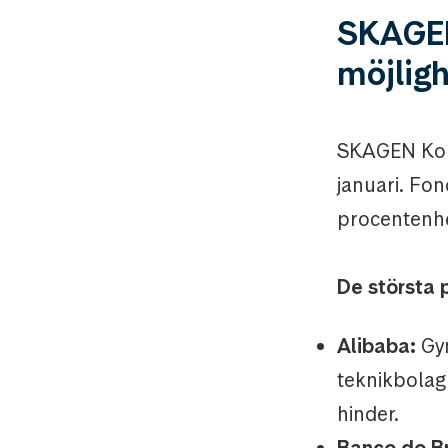
SKAGEN
möjligh
SKAGEN Kon-T
januari. Fo
procentenhe
De största 
Alibaba:
Gyn
teknikbolag 
hinder.
Banco do Br