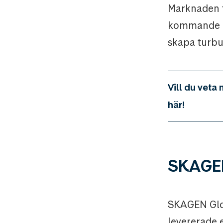
Marknaden t
kommande h
skapa turbu
Vill du veta
här!
SKAGEN 
SKAGEN Globa
levererade 