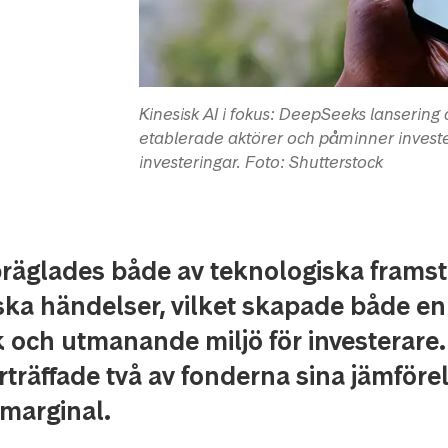
Kinesisk AI i fokus: DeepSeeks lanserin
etablerade aktörer och påminner investe
investeringar. Foto: Shutterstock
präglades både av teknologiska frams
ska händelser, vilket skapade både en
och utmanande miljö för investerare.
rträffade två av fonderna sina jämföre
marginal.