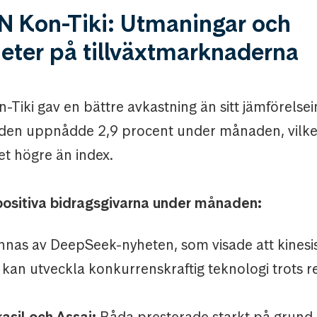
 Kon-Tiki: Utmaningar och
eter på tillväxtmarknaderna
iki gav en bättre avkastning än sitt jämförelsei
nden uppnådde 2,9 procent under månaden, vilke
t högre än index.
positiva bidragsgivarna under månaden:
nas av DeepSeek-nyheten, som visade att kinesi
kan utveckla konkurrenskraftig teknologi trots r
asil och Assai:
Båda presterade starkt på grund 