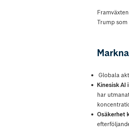
Framväxten a
Trump som p
Marknad
Globala akt
Kinesisk AI 
har utmanat
koncentratio
Osäkerhet k
efterföljand