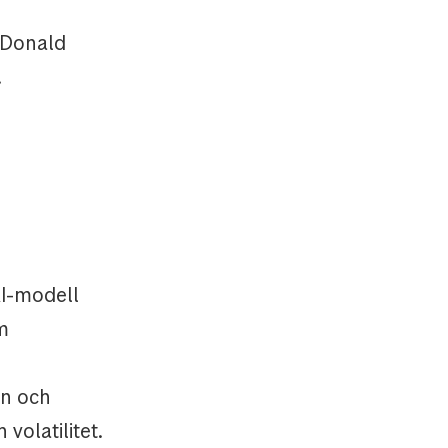
v Donald
.
I-modell
m
on och
volatilitet.