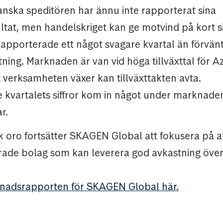
nska speditören har ännu inte rapporterat sina
ltat, men handelskriget kan ge motvind på kort si
apporterade ett något svagare kvartal än förvänta
ing. Marknaden är van vid höga tillväxttal för A
 verksamheten växer kan tillväxttakten avta.
 kvartalets siffror kom in något under marknade
r.
sk oro fortsätter SKAGEN Global att fokusera på at
ade bolag som kan leverera god avkastning över
nadsrapporten för SKAGEN Global här.