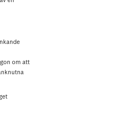
junkande
agon om att
ranknutna
get