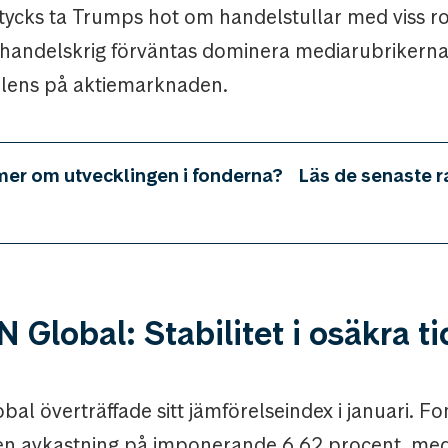
ycks ta Trumps hot om handelstullar med viss r
andelskrig förväntas dominera mediarubrikerna
lens på aktiemarknaden.
 mer om utvecklingen i fonderna?
Läs de senaste 
Global: Stabilitet i osäkra ti
l överträffade sitt jämförelseindex i januari. F
en avkastning på imponerande 6,62 procent, me