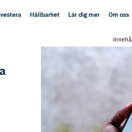
nvestera
Hållbarhet
Lär dig mer
Om oss
Innehå
a