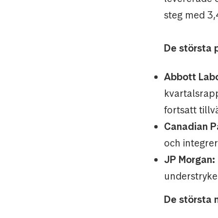
steg med 3,
De största 
Abbott Labo
kvartalsrapp
fortsatt til
Canadian Pa
och integrer
JP Morgan:
understryke
De största 