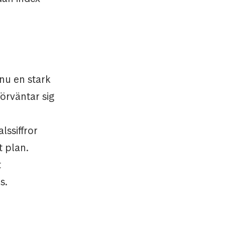
nu en stark
örväntar sig
ssiffror
t plan.
t
s.