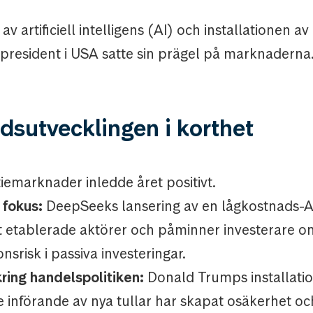
v artificiell intelligens (AI) och installationen a
resident i USA satte sin prägel på marknaderna
sutvecklingen i korthet
iemarknader inledde året positivt.
i fokus:
DeepSeeks lansering av en lågkostnads-A
 etablerade aktörer och påminner investerare o
nsrisk i passiva investeringar.
ring handelspolitiken:
Donald Trumps installati
e införande av nya tullar har skapat osäkerhet och 