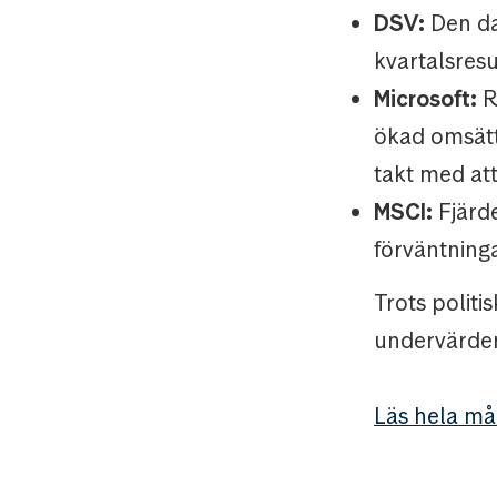
DSV:
Den da
kvartalsresu
Microsoft:
R
ökad omsättn
takt med att
MSCI:
Fjärde
förväntninga
Trots politi
undervärder
Läs hela må