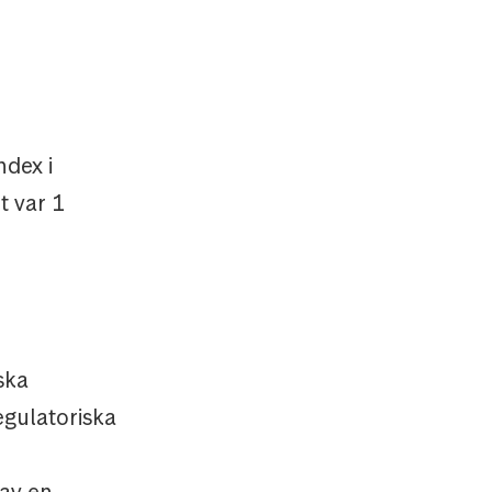
ndex i
t var 1
ska
egulatoriska
av en