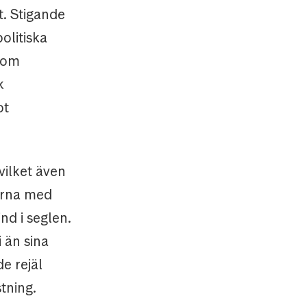
t. Stigande
olitiska
a om
k
ot
vilket även
arna med
nd i seglen.
 än sina
e rejäl
tning.