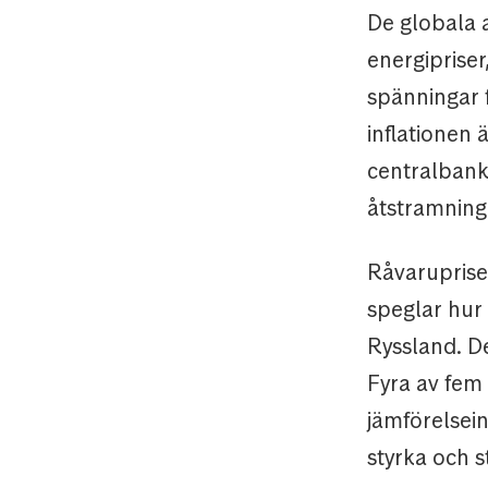
De globala a
energipriser
spänningar f
inflationen 
centralbank
åtstramninga
Råvarupriser
speglar hur
Ryssland. De
Fyra av fem 
jämförelsei
styrka och 