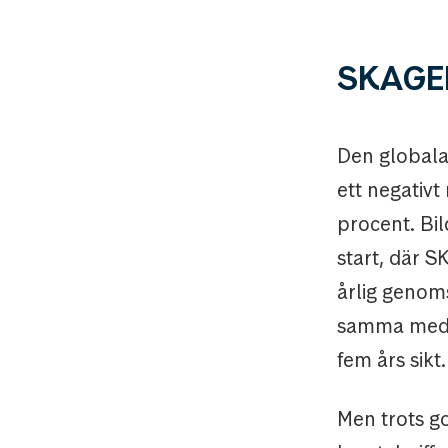
SKAGEN
Den globala
ett negativt
procent. Bil
start, där 
årlig genoms
samma med t
fem års sikt.
Men trots go