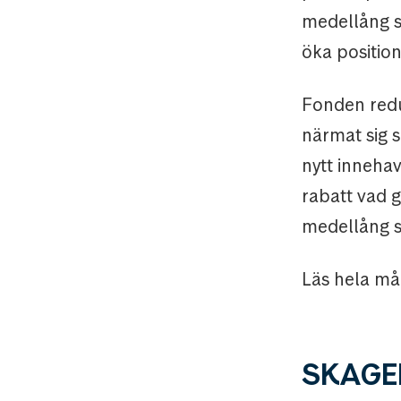
medellång s
öka positio
Fonden redu
närmat sig s
nytt inneha
rabatt vad 
medellång s
Läs hela m
SKAGEN