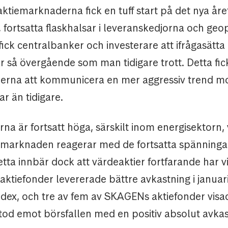
ktiemarknaderna fick en tuff start på det nya åre
, fortsatta flaskhalsar i leveranskedjorna och geop
ick centralbanker och investerare att ifrågasätt
är så övergående som man tidigare trott. Detta fic
erna att kommunicera en mer aggressiv trend m
r än tidigare.
na är fortsatt höga, särskilt inom energisektorn, 
 marknaden reagerar med de fortsatta spänning
tta innbär dock att värdeaktier fortfarande har vi
aktiefonder levererade bättre avkastning i januari
ndex, och tre av fem av SKAGENs aktiefonder visad
stod emot börsfallen med en positiv absolut avkas