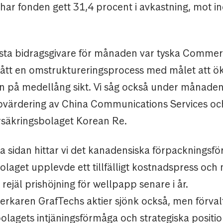
ar fonden gett 31,4 procent i avkastning, mot i
ta bidragsgivare för månaden var tyska Comme
tt en omstruktureringsprocess med målet att ö
 på medellång sikt. Vi såg också under månaden
pvärdering av China Communications Services oc
örsäkringsbolaget Korean Re.
a sidan hittar vi det kanadensiska förpackningsfö
olaget upplevde ett tillfälligt kostnadspress oc
 rejäl prishöjning för wellpapp senare i år.
verkaren GrafTechs aktier sjönk också, men förval
bolagets intjäningsförmåga och strategiska positi