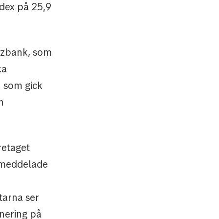
ndex på 25,9
rzbank, som
ka
 som gick
h
retaget
h meddelade
tarna ser
onering på