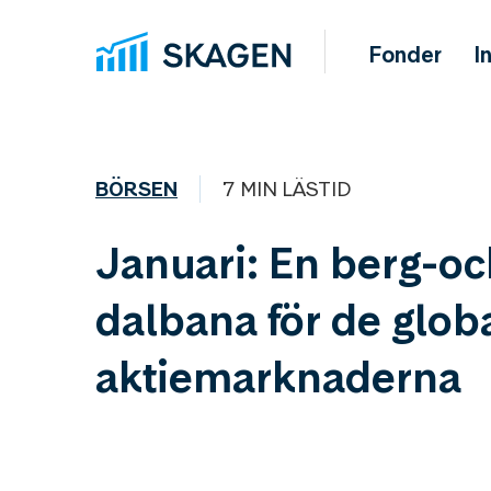
Fonder
I
BÖRSEN
7 MIN LÄSTID
Januari: En berg-oc
dalbana för de glob
aktiemarknaderna