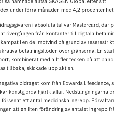
ror så hamnade alltså SKAGEN Global efter sitt
ndex under förra månaden med 4,2 procentenhet
idragsgivaren i absoluta tal var Mastercard, där
t övergången från kontanter till digitala betalni
 kämpat i en del motvind på grund av reserestrik
ukrativa betalningsflöden över gränserna. En star
port, kombinerat med allt fler tecken på att pan
kas tillbaka, skickade upp aktien.
 negativa bidraget kom från Edwards Lifescience,
rkar konstgjorda hjärtklaffar. Nedstängningarna 
 försenat ett antal medicinska ingrepp. Förvaltar
ngen att en liten förändring av antalet ingrepp fr