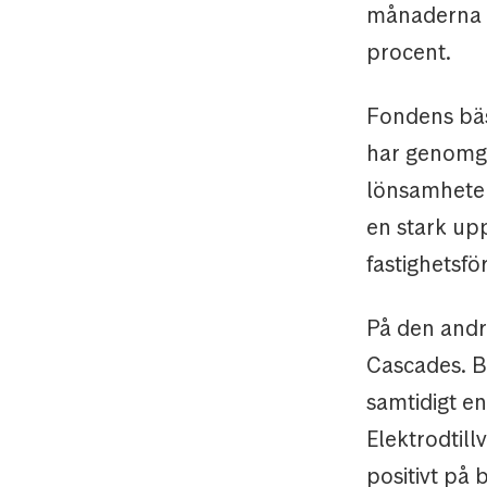
månaderna h
procent.
Fondens bäs
har genomgå
lönsamheten
en stark up
fastighetsf
På den andr
Cascades. B
samtidigt en
Elektrodtill
positivt på 