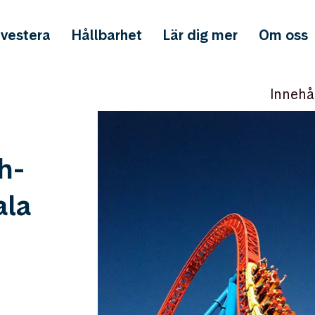
nvestera
Hållbarhet
Lär dig mer
Om oss
Innehå
h-
ala