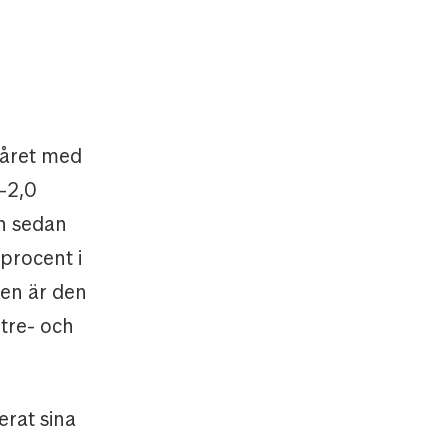
å året med
-2,0
en sedan
procent i
den är den
tre- och
erat sina