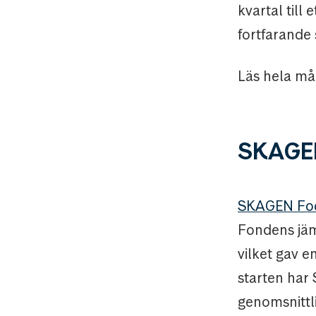
kvartal till
fortfarande 
Läs hela m
SKAGE
SKAGEN Fo
Fondens jä
vilket gav 
starten har
genomsnittl