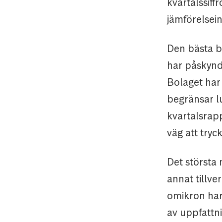
kvartalssiff
jämförelsei
Den bästa b
har påskynda
Bolaget har
begränsar l
kvartalsrap
väg att tryc
Det största
annat tillve
omikron har
av uppfattni