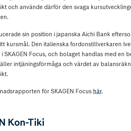
ikt och använde därför den svaga kursutvecklinge
nen.
cerade sin position i japanska Aichi Bank efters
itt kursmål. Den italienska fordonstillverkaren Ive
v i SKAGEN Focus, och bolaget handlas med en 
gäller intjäningsförmåga och värdet av balansräk
ikt.
ånadsrapporten för SKAGEN Focus
här
.
 Kon-Tiki