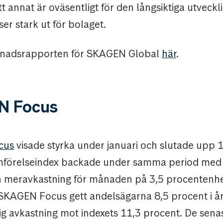
 ett annat är oväsentligt för den långsiktiga utveck
ser stark ut för bolaget.
ånadsrapporten för SKAGEN Global
här
.
N Focus
cus
visade styrka under januari och slutade upp 1
mförelseindex backade under samma period med 
en meravkastning för månaden på 3,5 procentenh
 SKAGEN Focus gett andelsägarna 8,5 procent i år
ig avkastning mot indexets 11,3 procent. De sena