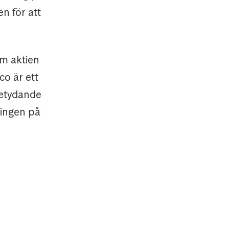
n för att
om aktien
co är ett
betydande
ningen på