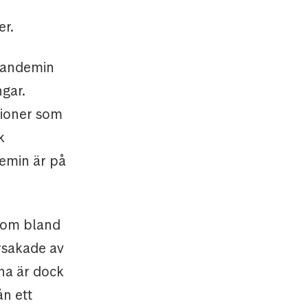
er.
 pandemin
ngar.
tioner som
k
demin är på
 som bland
orsakade av
na är dock
ån ett