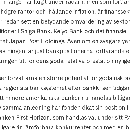
om länge har flugit under radarn, men som fortfa
 högre räntor och ihållande inflation, är finanssek
r redan sett en betydande omvärdering av sektorn
itioner i Shiga Bank, Keiyo Bank och det finansiel
et Japan Post Holdings. Även om en svagare ye
stningen, är just bankpositionerna fortfarande e
aringen till fondens goda relativa prestation nylig
er förvaltarna en större potential för goda riskpr
regionala banksystemet efter bankkrisen tidigare
tt mindre amerikanska banker nu handlas billiga
v samma anledning har fonden ökat sin position i
anken First Horizon, som handlas väl under sitt P
illigare än jämförbara konkurrenter och med en b