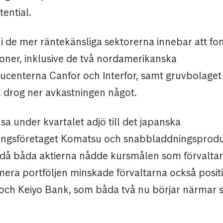
tential.
i de mer räntekänsliga sektorerna innebar att fo
ioner, inklusive de två nordamerikanska
centerna Canfor och Interfor, samt gruvbolaget
, drog ner avkastningen något.
sa under kvartalet adjö till det japanska
ningsföretaget Komatsu och snabbladdningsprod
 då båda aktierna nådde kursmålen som förvaltar
mera portföljen minskade förvaltarna också posit
och Keiyo Bank, som båda två nu börjar närmar s