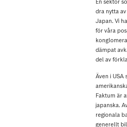
En sektor s
dra nytta av
Japan. Vi ha
för våra pos
konglomerat
dämpat avka
del av förkl
Även i USA s
amerikanska 
Faktum är a
japanska. A
regionala b
generellt b