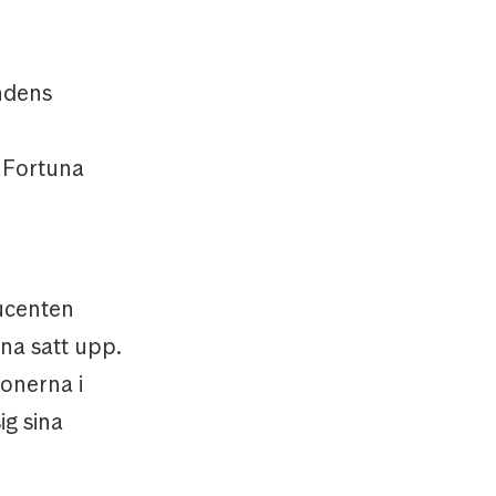
ndens
 Fortuna
ucenten
na satt upp.
ionerna i
ig sina