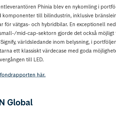
tleverantören Phinia blev en nykomling i portföl
komponenter till bilindustrin, inklusive bränsle
r för vätgas- och hybridbilar. En exceptionell ne
small-/mid-cap-sektorn gjorde det också möjligt 
l Signify, världsledande inom belysning, i portfölje
ltarna ett klassiskt värdecase med goda möjligheter
vergången till LED.
 fondrapporten här.
 Global