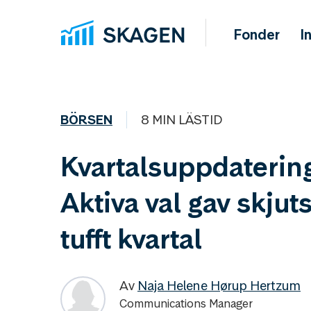
Fonder
I
BÖRSEN
8 MIN LÄSTID
Kvartalsuppdaterin
Aktiva val gav skjuts 
tufft kvartal
Av
Naja Helene Hørup Hertzum
Communications Manager