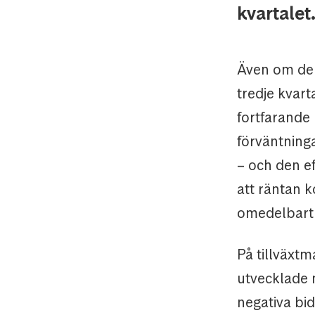
kvartalet
Även om de
tredje kvart
fortfarande
förväntning
– och den e
att räntan 
omedelbart 
På tillväxtm
utvecklade 
negativa bi