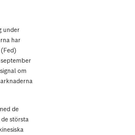
g under
arna har
 (Fed)
v september
 signal om
 marknaderna
 med de
de största
kinesiska