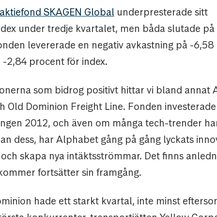
 aktiefond SKAGEN Global
underpresterade sitt
ndex under tredje kvartalet, men båda slutade på
Fonden levererade en negativ avkastning på -6,58
-2,84 procent för index.
onerna som bidrog positivt hittar vi bland annat
h Old Dominion Freight Line. Fonden investerade
gången 2012, och även om många tech-trender h
dan dess, har Alphabet gång på gång lyckats inno
och skapa nya intäktsströmmar. Det finns anledni
 kommer fortsätter sin framgång.
inion hade ett starkt kvartal, inte minst efters