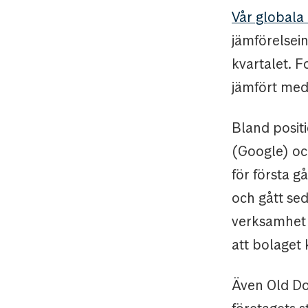
Vår globala
jämförelsei
kvartalet. 
jämfört med 
Bland positi
(Google) oc
för första 
och gått se
verksamhet 
att bolaget
Även Old Dom