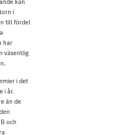
rande kan
torn i
 till fördel
la
n har
n väsentlig
en.
emier i det
 i år.
re än de
 den
/B och
ra