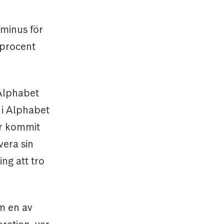
 minus för
 procent
 Alphabet
 i Alphabet
ar kommit
vera sin
ng att tro
om en av