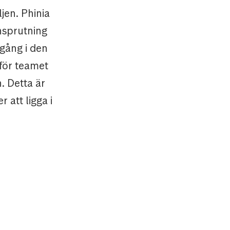
jen. Phinia
insprutning
dgång i den
för teamet
n. Detta är
 att ligga i