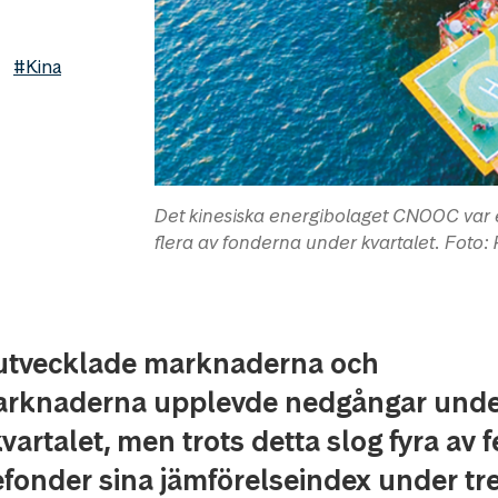
#Kina
Det kinesiska energibolaget CNOOC var en
flera av fonderna under kvartalet. Fot
utvecklade marknaderna och
marknaderna upplevde nedgångar unde
vartalet, men trots detta slog fyra av 
efonder sina jämförelseindex under tr