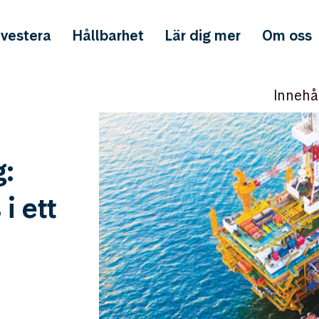
nvestera
Hållbarhet
Lär dig mer
Om oss
Innehå
g:
i ett