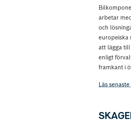
Bilkomponen
arbetar med 
och lösninga
europeiska 
att lägga til
enligt förva
framkant i ö
Läs senaste
SKAGEN