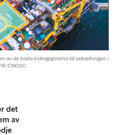
 av de bästa bidragsgivarna till avkastningen i
o: PR/CNOOC
r det
fem av
edje