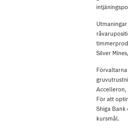
intjäningspo
Utmaningar 
råvaruposit
timmerprodu
Silver Mines
Förvaltarna 
gruvutrust
Accelleron,
För att opti
Shiga Bank 
kursmål.