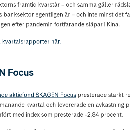
ktorns framtid kvarstår – och samma gäller rädsl
 banksektor egentligen är – och inte minst det f
gen efter pandemin fortfarande släpar i Kina.
 kvartalsrapporter här.
N Focus
ade aktiefond SKAGEN Focus
presterade starkt rel
tmanande kvartal och levererade en avkastning p
mfört med index som presterade -2,84 procent.