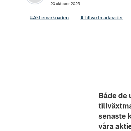
20 oktober 2023
#Aktiemarknaden
#Tillväxtmarknader
Både de 
tillväxt
senaste k
våra akti