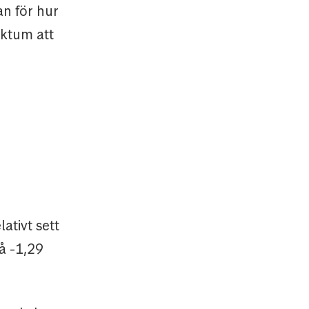
an för hur
aktum att
ativt sett
å -1,29