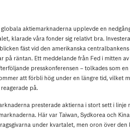
.
 globala aktiemarknaderna upplevde en nedgån
alet, klarade våra fonder sig relativt bra. Invester
 blicken fäst vid den amerikanska centralbankens
ar på räntan. Ett meddelande från Fed i mitten a
fterföljande presskonferensen – tolkades som en
kommer att förbli hög under en längre tid, vilket
reagerade på.
arknaderna presterade aktierna i stort sett i linje
marknaderna. Här var Taiwan, Sydkorea och Kina 
dragsgivarna under kvartalet, men oron över den 