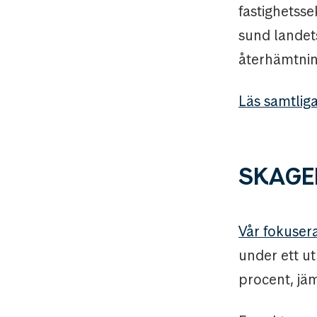
fastighetsse
sund landets
återhämtnin
Läs samtliga
SKAGE
Vår fokuser
under ett u
procent, jä