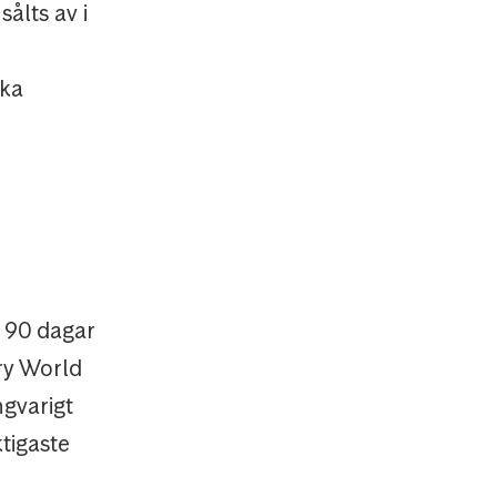
ålts av i
ska
i 90 dagar
try World
ngvarigt
tigaste