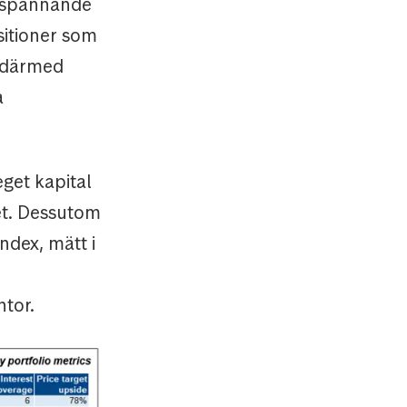
t spännande
sitioner som
h därmed
a
get kapital
et. Dessutom
ndex, mätt i
ntor.