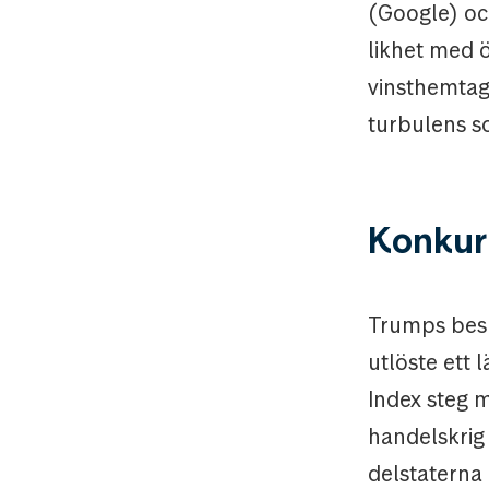
(Google) och
likhet med ö
vinsthemtagn
turbulens so
Konkur
Trumps beslu
utlöste ett 
Index steg 
handelskrig 
delstaterna