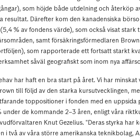
gångar), som höjde både utdelning och återköp av
a resultat. Därefter kom den kanadensiska börs
,4 % av fondens värde), som också visat stark til
färsområden, samt försäkringsförmedlaren Brow
rtföljen), som rapporterade ett fortsatt starkt kv
verksamhet såväl geografiskt som inom nya affär
nehav har haft en bra start på året. Vi har minskat
own till följd av den starka kursutvecklingen, me
rtfarande toppositioner i fonden med en uppsida
 under de kommande 2–3 åren, enligt våra riktku
uvudförvaltaren Knut Gezelius. "Deras styrka har
en i två av våra större amerikanska teknikbolag, 