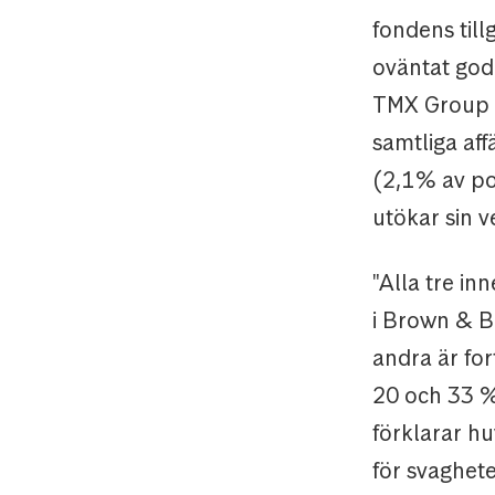
fondens till
oväntat god
TMX Group (5
samtliga af
(2,1 % av po
utökar sin 
"Alla tre in
i Brown & Br
andra är fo
20 och 33 %
förklarar h
för svaghet