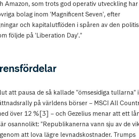
 Amazon, som trots god operativ utveckling har s
vriga bolag inom 'Magnificent Seven', efter
ingar och kapitalutflöden i spåren av den politi
m följde på 'Liberation Day'."
rensfördelar
t att pausa de så kallade "ömsesidiga tullarna" 
lättnadsrally på världens börser – MSCI All Coun
med över 12 %[3] – och Gezelius menar att ett lå
är osannolikt: "Republikanerna vann sju av de vik
 genom att lova lägre levnadskostnader. Trumps