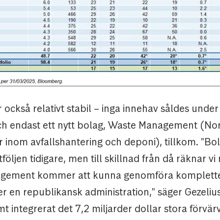
r också relativt stabil – inga innehav såldes under
och endast ett nytt bolag, Waste Management (N
r inom avfallshantering och deponi), tillkom. "Bo
tföljen tidigare, men till skillnad från då räknar v
gement kommer att kunna genomföra komplett
r en republikansk administration," säger Gezeliu
t integrerat det 7,2 miljarder dollar stora förvär