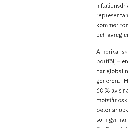
inflationsdr
representant
kommer tona
och avregler
Amerikanska
portfölj – e
har global 
genererar M
60 % av sin
motståndskra
betonar ock
som gynnar 