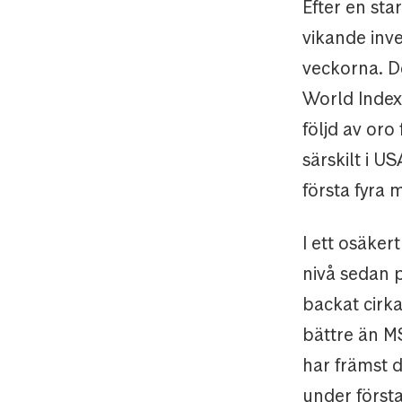
Efter en st
vikande inv
veckorna. D
World Index 
följd av oro
särskilt i U
första fyra
I ett osäker
nivå sedan 
backat cirka
bättre än MS
har främst d
under först