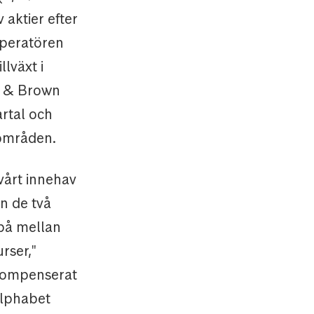
 aktier efter
operatören
lväxt i
n & Brown
artal och
sområden.
 vårt innehav
n de två
 på mellan
rser,"
 kompenserat
Alphabet