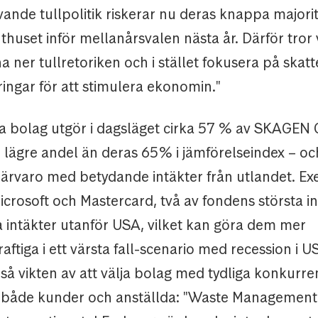
ivande tullpolitik riskerar nu deras knappa majorit
huset inför mellanårsvalen nästa år. Därför tror v
 ner tullretoriken och i stället fokusera på skat
ingar för att stimulera ekonomin."
 bolag utgör i dagsläget cirka 57 % av SKAGEN 
n lägre andel än deras 65 % i jämförelseindex – oc
närvaro med betydande intäkter från utlandet. Ex
icrosoft och Mastercard, två av fondens största i
a intäkter utanför USA, vilket kan göra dem mer
ftiga i ett värsta fall-scenario med recession i U
så vikten av att välja bolag med tydliga konkurre
både kunder och anställda: "Waste Management