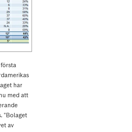
 första
ordamerikas
laget har
i nu med att
erande
s. "Bolaget
vet av