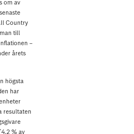
ts om av
 senaste
ll Country
man till
inflationen –
nder årets
in högsta
den har
tenheter
a resultaten
gsgivare
(4,2 % av