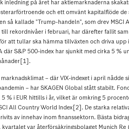
ark inledning på året har aktiemarknaderna skaka
esterarförtroende och ett omvänt kapitalflöde de
en så kallade "Trump-handeln", som drev MSCI A
till rekordnivåer i februari, har därefter fallit sam
 för att tullar ska hämma tillväxten och driva upp 
SA där S&P 500-index har sjunkit med cirka 5 % u
 månader[1].
t marknadsklimat – där VIX-indexet i april nådde s
pandemin – har SKAGEN Global stått stabilt. Fon
 5 % i EUR hittills i år, vilket är omkring 5 procen
CI All Country World Index[2]. De starka relativ
rivits av innehav inom finanssektorn. Bästa bidra
a kvartalet var återförsäkringsbolaget Munich Re 