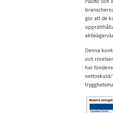
Pacific och
branscherna
gör att de 
upprätthålla
aktieägarvä
Denna konku
och rörelse
har fondens 
nettoskuld/
trygghetsma