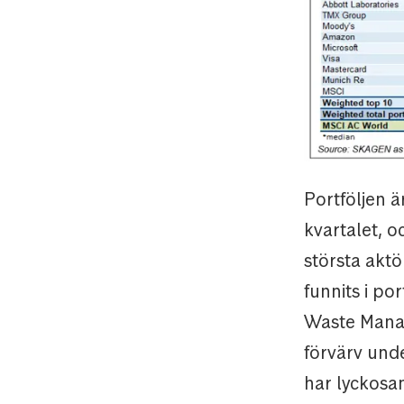
Portföljen ä
kvartalet, 
största aktö
funnits i por
Waste Mana
förvärv unde
har lyckosam