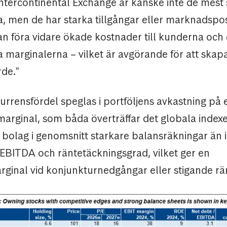
 Intercontinental Exchange är kanske inte de mes
, men de har starka tillgångar eller marknadspo
kan föra vidare ökade kostnader till kunderna oc
 marginalerna – vilket är avgörande för att skap
rde."
rrensfördel speglas i portföljens avkastning på e
marginal, som båda överträffar det globala index
bolag i genomsnitt starkare balansräkningar än i
EBITDA och räntetäckningsgrad, vilket ger en
rginal vid konjunkturnedgångar eller stigande rä