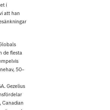
et i
i att han
tesänkningar
Globals
h de flesta
empelvis
nnehav, 50–
SA. Gezelius
nsfördelar
, Canadian