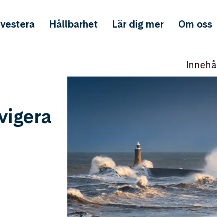
nvestera
Hållbarhet
Lär dig mer
Om oss
Innehå
vigera