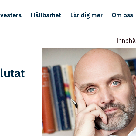
nvestera
Hållbarhet
Lär dig mer
Om oss
Innehå
lutat