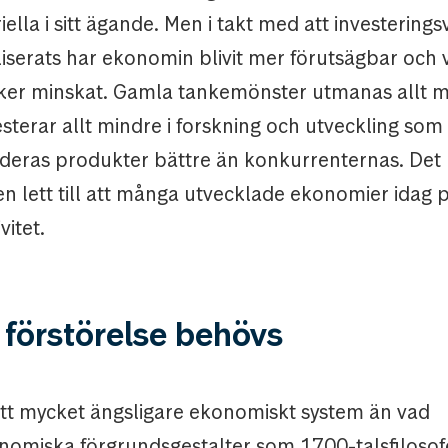
ella i sitt ägande. Men i takt med att investering
iserats har ekonomin blivit mer förutsägbar och vi
aker minskat. Gamla tankemönster utmanas allt m
sterar allt mindre i forskning och utveckling som
deras produkter bättre än konkurrenternas. Det 
n lett till att många utvecklade ekonomier idag 
vitet.
 förstörelse behövs
 ett mycket ängsligare ekonomiskt system än vad
nomiska förgrundsgestalter som 1700-talsfilos