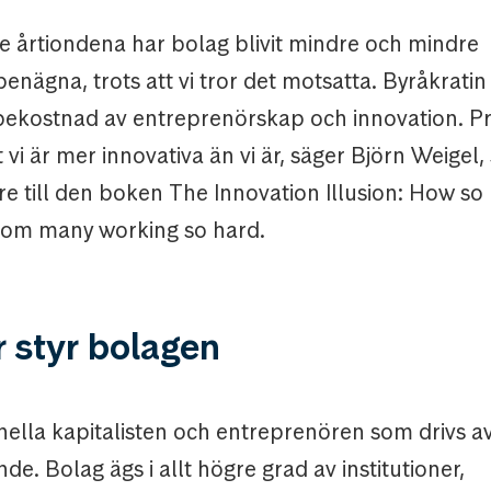
e årtiondena har bolag blivit mindre och mindre
enägna, trots att vi tror det motsatta. Byråkrati
bekostnad av entreprenörskap och innovation. P
tt vi är mer innovativa än vi är, säger Björn Weigel
e till den boken The Innovation Illusion: How so li
som many working so hard.
r styr bolagen
nella kapitalisten och entreprenören som drivs av
de. Bolag ägs i allt högre grad av institutioner,