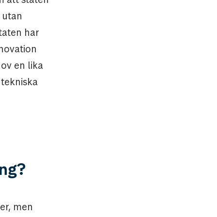
k utan
taten har
nnovation
ov en lika
 tekniska
ing?
der, men