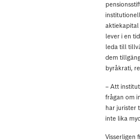
pensionsstif
institutione
aktiekapital
lever i en t
leda till ti
dem tillgäng
byråkrati, r
– Att institu
frågan om in
har jurister
inte lika m
Visserligen 