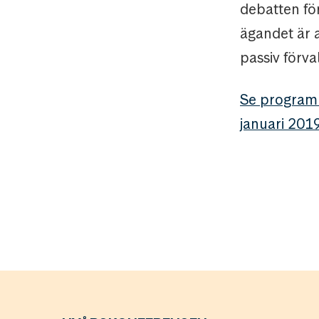
debatten för
ägandet är a
passiv förva
Se program
januari 201