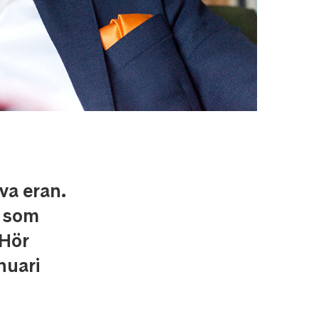
iva eran.
t som
 Hör
nuari