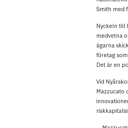
Smith med fl
Nyckeln till
medvetna om
ägarna skick
företag som
Det är en po
Vid Nyårsko
Mazzucato om
innovatione
riskkapitali
– Mazzucato