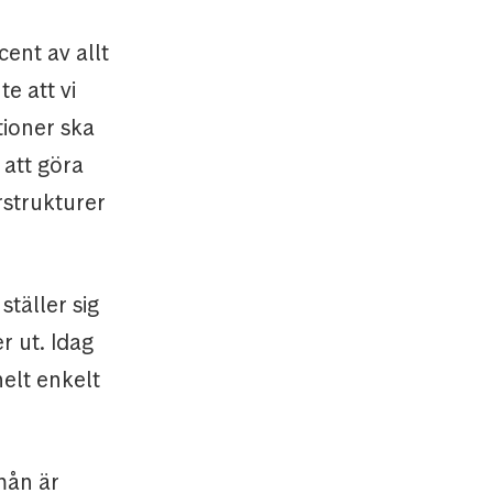
cent av allt
e att vi
tioner ska
 att göra
rstrukturer
 ställer sig
r ut. Idag
helt enkelt
 mån är