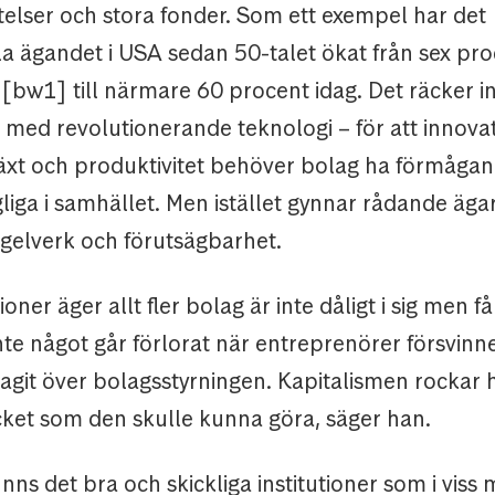
telser och stora fonder. Som ett exempel har det
lla ägandet i USA sedan 50-talet ökat från sex pro
 [bw1] till närmare 60 procent idag. Det räcker int
id med revolutionerande teknologi – för att innova
llväxt och produktivitet behöver bolag ha förmågan
liga i samhället. Men istället gynnar rådande äga
egelverk och förutsägbarhet.
tioner äger allt fler bolag är inte dåligt i sig men få
te något går förlorat när entreprenörer försvinne
 tagit över bolagsstyrningen. Kapitalismen rockar 
ycket som den skulle kunna göra, säger han.
finns det bra och skickliga institutioner som i viss