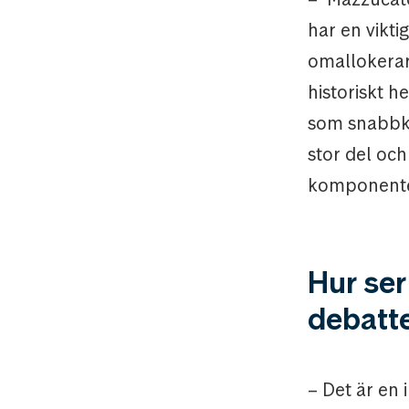
har en vikti
omallokerar
historiskt he
som snabbkaf
stor del och
komponente
Hur ser
debatte
– Det är en 