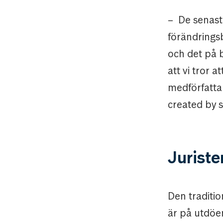
– De senast
förändringsb
och det på 
att vi tror a
medförfattar
created by 
Juriste
Den traditio
är på utdöen