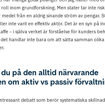
g roll inom grundforskning. Men stater tar inte ris
 medel från en aldrig sinande ström av pengar. S
ller inte varit en effektiv aktör. Det är en syn på i
fe – i själva verket är förståelse för kunders beh
 det handlar inte bara om att sätta samman olika
r.
 du på den alltid närvarande
n om aktiv vs passiv förvaltn
intressant debatt som berör systematiska skillna