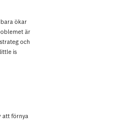
n bara ökar
roblemet är
, strateg och
ttle is
 att förnya