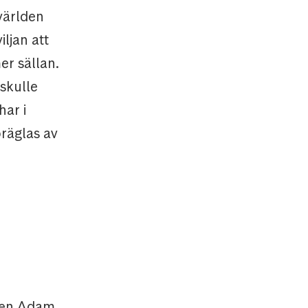
svärlden
ljan att
er sällan.
 skulle
har i
präglas av
ofen Adam