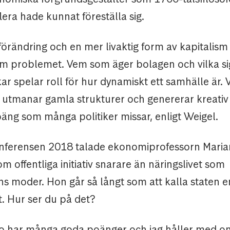
era hade kunnat föreställa sig.
 förändring och en mer livaktig form av kapitalism ä
 problemet. Vem som äger bolagen och vilka si
ar spelar roll för hur dynamiskt ett samhälle är. 
 utmanar gamla strukturer och genererar kreativ 
äng som många politiker missar, enligt Weigel.
nferensen 2018 talade ekonomiprofessorn Mari
 offentliga initiativ snarare än näringslivet som
ns moder. Hon går så långt som att kalla staten e
st. Hur ser du på det?
 har många goda poänger och jag håller med om