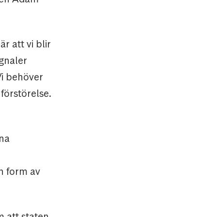
r att vi blir
gnaler
Vi behöver
förstörelse.
ana
n form av
 att staten