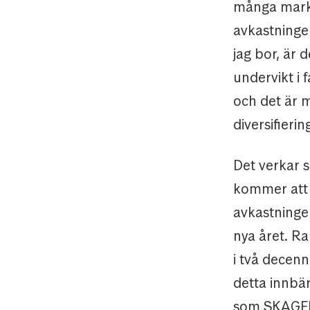
många markn
avkastningen
jag bor, är 
undervikt i 
och det är 
diversifieri
Det verkar 
kommer att 
avkastningen
nya året. R
i två decenn
detta innbär
som SKAGE