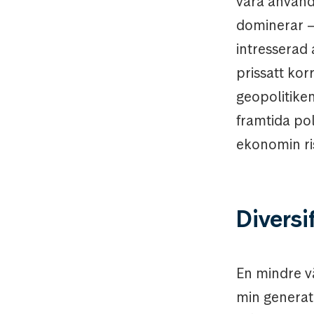
vara använd
dominerar –
intresserad
prissatt kor
geopolitiken
framtida po
ekonomin ris
Diversif
En mindre v
min generat