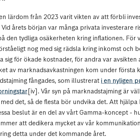
n lärdom från 2023 varit vikten av att förbli inv
id årets början var många privata investerare ri
 den tydliga osäkerheten kring inflationen. För v
förståeligt nog med sig rädsla kring inkomst och 
a sig för ökade kostnader, för andra var avsikten 
ket av marknadsavkastningen kom under första kv
stajming fångades, som illustrerat
i en nyligen 
orningstar
[iv]. Vår syn på marknadstajming är välk
s med det, så de flesta bör undvika det. Att hjälpa
dessa beslut är en del av vårt Gamma-koncept - h
kommer att dedikera mycket av vår kommunikatio
kring detta under det kommande året.