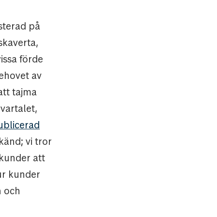
esterad på
skaverta,
issa förde
behovet av
att tajma
artalet,
publicerad
änd; vi tror
 kunder att
ur kunder
n och