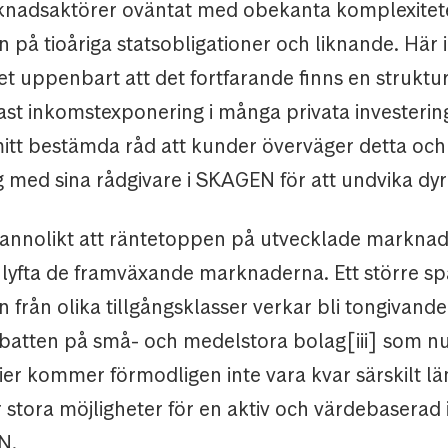
adsaktörer oväntat med obekanta komplexitete
 på tioåriga statsobligationer och liknande. Här 
det uppenbart att det fortfarande finns en struktur
fast inkomstexponering i många privata investering
mitt bestämda råd att kunder överväger detta och
ng med sina rådgivare i SKAGEN för att undvika dyr
sannolikt att räntetoppen på utvecklade markna
lyfta de framväxande marknaderna. Ett större sp
 från olika tillgångsklasser verkar bli tongivand
abatten på små- och medelstora bolag[iii] som nu
ier kommer förmodligen inte vara kvar särskilt län
 stora möjligheter för en aktiv och värdebaserad 
N.