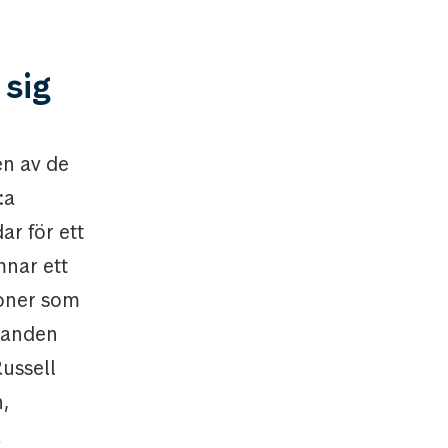
 sig
en av de
:a
ar för ett
mnar ett
soner som
öranden
ussell
,
a