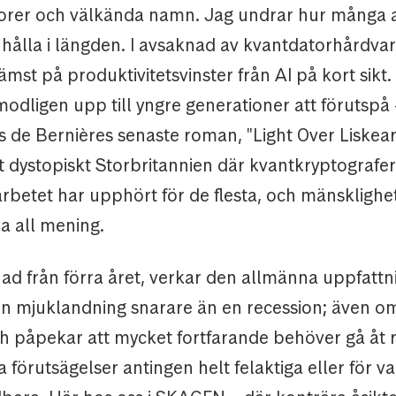
rer och välkända namn. Jag undrar hur många
hålla i längden. I avsaknad av kvantdatorhårdvar
ämst på produktivitetsvinster från AI på kort sikt.
modligen upp till yngre generationer att förutspå 
s de Bernières senaste roman, "Light Over Liskea
t dystopiskt Storbritannien där kvantkryptografer
arbetet har upphört för de flesta, och mänsklighe
ra all mening.
killnad från förra året, verkar den allmänna uppfatt
r en mjuklandning snarare än en recession; även 
ch påpekar att mycket fortfarande behöver gå åt rä
a förutsägelser antingen helt felaktiga eller för va