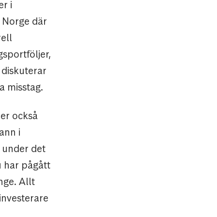
r i
i Norge där
ell
sportföljer,
 diskuterar
a misstag.
der också
ann i
e under det
 har pågått
ge. Allt
investerare