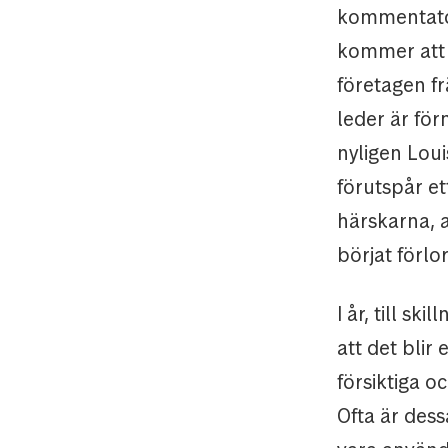
kommentato
kommer att 
företagen fr
leder är för
nyligen Loui
förutspår et
härskarna, 
börjat förlo
I år, till s
att det bli
försiktiga o
Ofta är dess