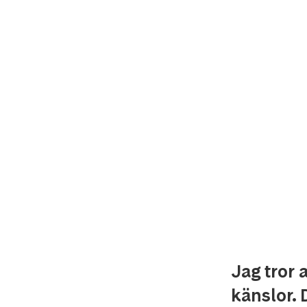
Jag tror
känslor.