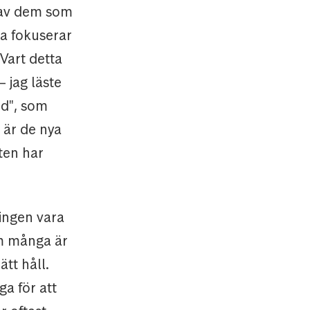
 av dem som
a fokuserar
 Vart detta
– jag läste
rd", som
 är de nya
ten har
ningen vara
om många är
tt håll.
ga för att