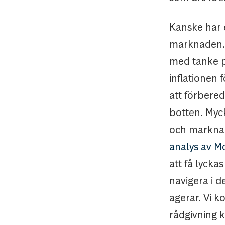
Kanske har e
marknaden. V
med tanke på
inflationen 
att förbered
botten. Myc
och marknad
analys av M
att få lycka
navigera i 
agerar. Vi 
rådgivning 