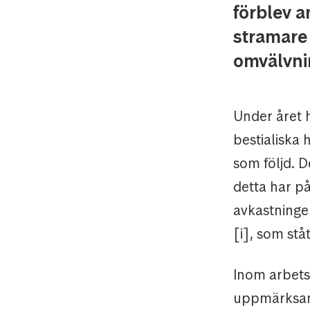
förblev a
stramare 
omvälvni
Under året ha
bestialiska
som följd. D
detta har p
avkastningen
[i], som stå
Inom arbetsl
uppmärksamh