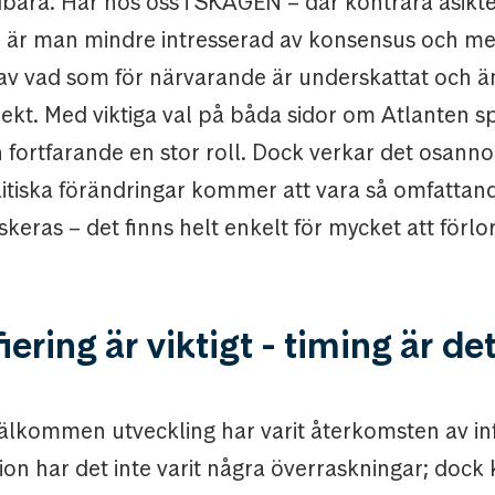
bara. Här hos oss i SKAGEN – där konträra åsikte
 är man mindre intresserad av konsensus och me
 av vad som för närvarande är underskattat och ä
rekt. Med viktiga val på båda sidor om Atlanten s
 fortfarande en stor roll. Dock verkar det osannol
litiska förändringar kommer att vara så omfattand
keras – det finns helt enkelt för mycket att förlo
iering är viktigt - timing är det
älkommen utveckling har varit återkomsten av inf
ion har det inte varit några överraskningar; doc