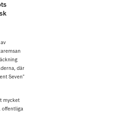
ots
isk
 av
azaremsan
räckning
derna, där
cent Seven"
tt mycket
offentliga