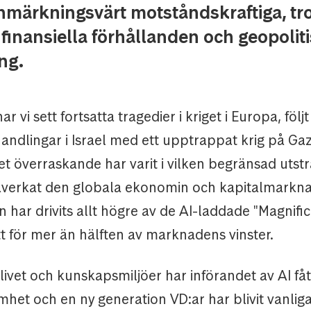
nmärkningsvärt motståndskraftiga, tr
finansiella förhållanden och geopolit
ng.
r vi sett fortsatta tragedier i kriget i Europa, följt
 handlingar i Israel med ett upptrappat krig på G
et överraskande har varit i vilken begränsad utst
åverkat den globala ekonomin och kapitalmarkna
 har drivits allt högre av de AI-laddade "Magnifi
tt för mer än hälften av marknadens vinster.
ivet och kunskapsmiljöer har införandet av AI få
et och en ny generation VD:ar har blivit vanliga 