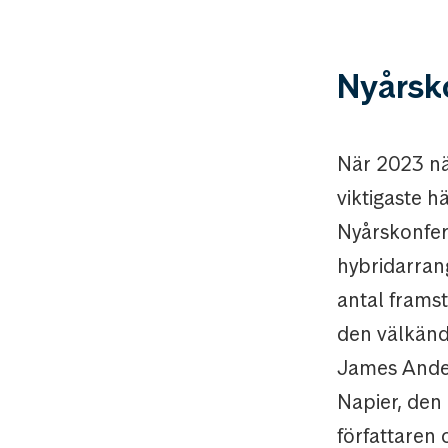
Nyårsk
När 2023 när
viktigaste 
Nyårskonfer
hybridarran
antal framst
den välkänd
James Ander
Napier, den
författaren 