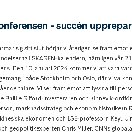
onferensen - succén upprepar
mar sig sitt slut börjar vi återigen se fram emot 
händelserna i SKAGEN-kalendern, nämligen vår 21
ens. Den 10 januari 2024 kommer vi att vara värd
gemang i både Stockholm och Oslo, där vi välko
ående talare. Vi ser fram emot att lyssna till per
e Baillie Gifford-investeraren och Kinnevik-ordf
son, marknadsstrateg och ekonomihistorikern R
 kinesiska ekonomen och LSE-professorn Keyu Jin
och geopolitikexperten Chris Miller, CNNs global