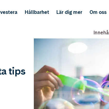
nvestera
Hållbarhet
Lär dig mer
Om oss
Innehå
a tips