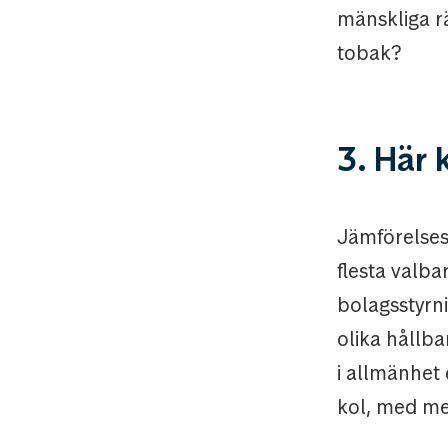
mänskliga rä
tobak?
3. Här 
Jämförelses
flesta valba
bolagsstyrni
olika hållba
i allmänhet 
kol, med me