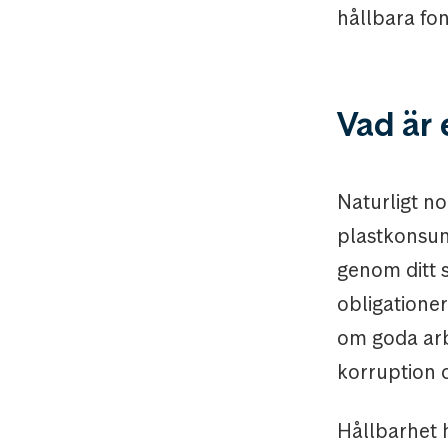
hållbara fo
Vad är 
Naturligt n
plastkonsum
genom ditt s
obligatione
om goda arbe
korruption 
Hållbarhet h