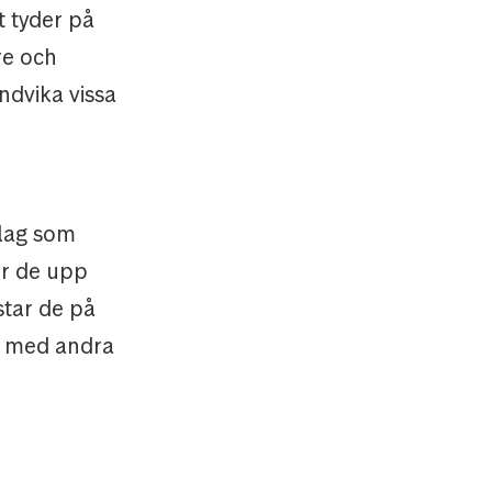
t tyder på
re och
ndvika vissa
olag som
jer de upp
star de på
n med andra