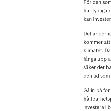
För den som 
har tydliga 
kan investera
Det är oerhö
kommer att 
klimatet. Dä
fånga upp al
säker det ba
den tid som 
Gå in på fon
hållbarhetspo
investera i 