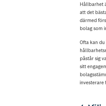
Hållbarhet 
att det bäst
därmed försö
bolag som i
Ofta kan du
hållbarhets
påstår sig v
sitt engage
bolagsstämm
investerare 