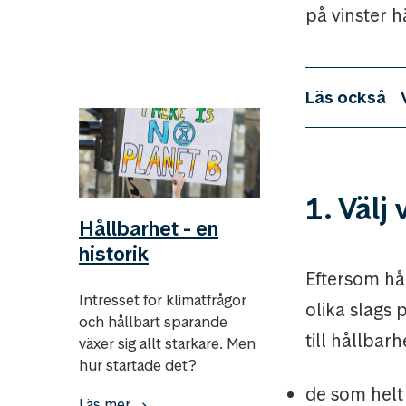
på vinster h
Läs också
1. Välj 
Hållbarhet - en
historik
Eftersom hå
Intresset för klimatfrågor
olika slags
och hållbart sparande
till hållbar
växer sig allt starkare. Men
hur startade det?
de som helt 
Läs mer