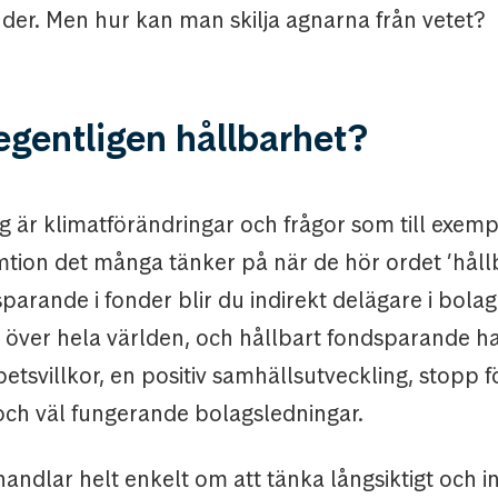
nder. Men hur kan man skilja agnarna från vetet?
egentligen hållbarhet?
og är klimatförändringar och frågor som till exem
tion det många tänker på när de hör ordet ’håll
parande i fonder blir du indirekt delägare i bolag
r över hela världen, och hållbart fondsparande h
tsvillkor, en positiv samhällsutveckling, stopp f
och väl fungerande bolagsledningar.
andlar helt enkelt om att tänka långsiktigt och i