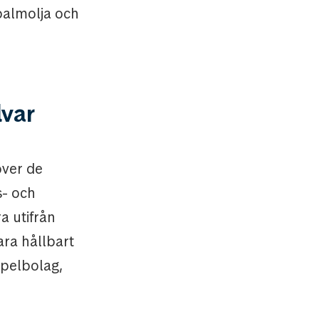
 palmolja och
lvar
över de
s- och
a utifrån
ara hållbart
spelbolag,