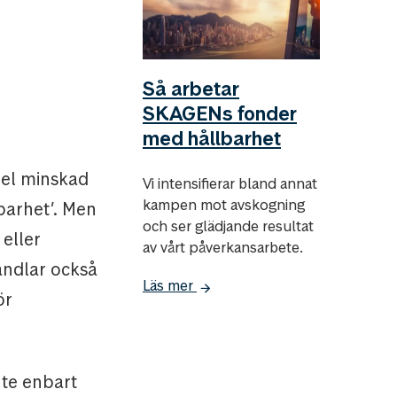
Så arbetar
SKAGENs fonder
med hållbarhet
pel minskad
Vi intensifierar bland annat
kampen mot avskogning
barhet’. Men
och ser glädjande resultat
 eller
av vårt påverkansarbete.
andlar också
Läs mer
ör
nte enbart