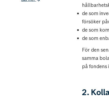
hållbarhets
de som inves
försöker påv
de som kom
de som enbar
För den sena
samma bolag 
på fondens 
2. Koll