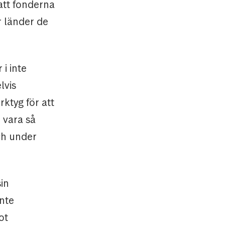
 att fonderna
er länder de
i inte
lvis
ktyg för att
 vara så
ch under
in
inte
ot