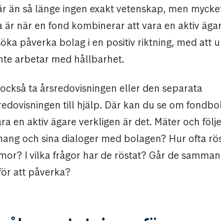
är än så länge ingen exakt vetenskap, men mycke
a är när en fond kombinerar att vara en aktiv äga
ka påverka bolag i en positiv riktning, med att u
nte arbetar med hållbarhet.
 också ta årsredovisningen eller den separata
redovisningen till hjälp. Där kan du se om fondb
ara en aktiv ägare verkligen är det. Mäter och föl
mang och sina dialoger med bolagen? Hur ofta rö
or? I vilka frågor har de röstat? Går de samma
för att påverka?