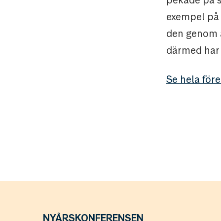
pekade på 
exempel på 
den genom a
därmed har 
Se hela före
NYÅRSKONFERENSEN