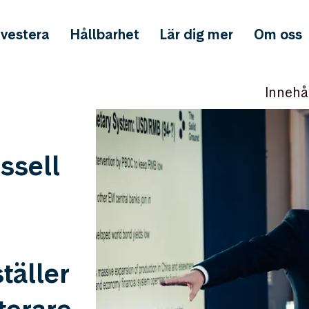
nvestera
Hållbarhet
Lär dig mer
Om oss
Innehå
ssell
täller