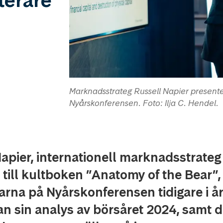
terare
Marknadsstrateg Russell Napier presente
Nyårskonferensen. Foto: Ilja C. Hendel.
apier, internationell marknadsstrateg
e till kultboken ”Anatomy of the Bear”,
rna på Nyårskonferensen tidigare i år
n sin analys av börsåret 2024, samt 