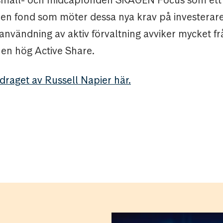
small- och midcapfonden SKAGEN Focus som ett
en fond som möter dessa nya krav på investerare
nvändning av aktiv förvaltning avviker mycket fr
en hög Active Share.
draget av Russell Napier här.