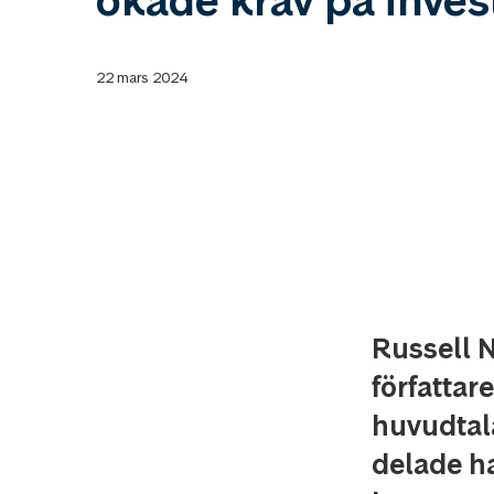
ökade krav på inves
22 mars 2024
Russell N
författar
huvudtala
delade ha