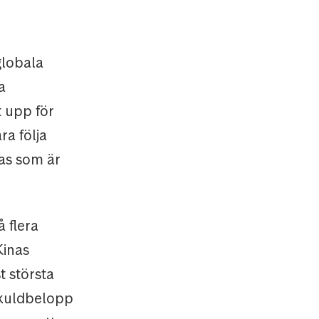
globala
a
t upp för
ra följa
ras som är
 flera
Kinas
 största
skuldbelopp