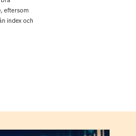
 bra
, eftersom
ån index och