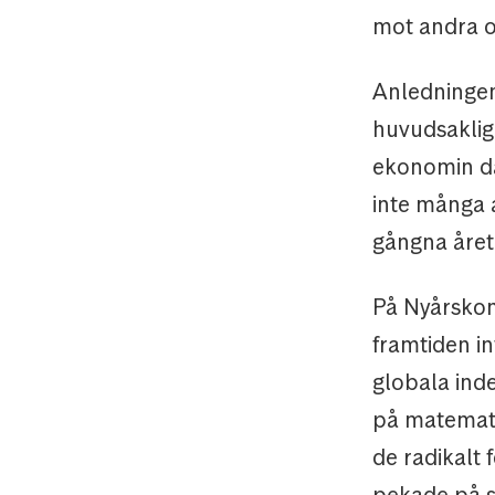
mot andra o
Anledningen 
huvudsaklige
ekonomin dä
inte många 
gångna året
På Nyårskonf
framtiden in
globala inde
på matemati
de radikalt