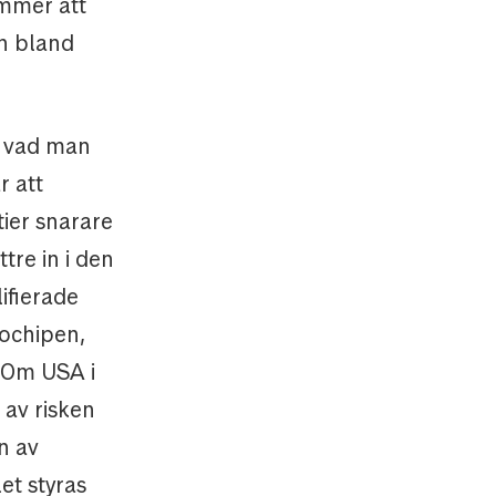
mmer att
an bland
r vad man
r att
tier snarare
tre in i den
ifierade
rochipen,
 Om USA i
av risken
n av
et styras