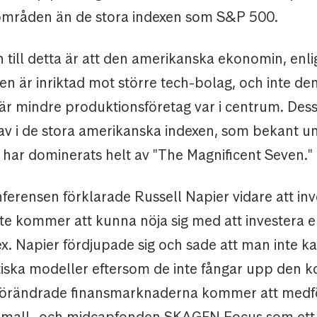
mråden än de stora indexen som S&P 500.
till detta är att den amerikanska ekonomin, enli
n är inriktad mot större tech-bolag, och inte de
r mindre produktionsföretag var i centrum. Dess
av i de stora amerikanska indexen, som bekant u
 har dominerats helt av "The Magnificent Seven."
erensen förklarade Russell Napier vidare att inv
te kommer att kunna nöja sig med att investera e
x. Napier fördjupade sig och sade att man inte kan
ska modeller eftersom de inte fångar upp den k
 förändrade finansmarknaderna kommer att medf