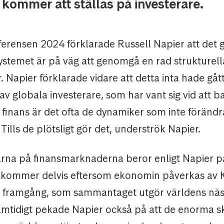
kommer att ställas på investerare.
erensen 2024 förklarade Russell Napier att det 
systemet är på väg att genomgå en rad strukturell
. Napier förklarade vidare att detta inta hade gåt
av globala investerare, som har vant sig vid att ba
 finans är det ofta de dynamiker som inte föränd
ills de plötsligt gör det, underströk Napier.
rna på finansmarknaderna beror enligt Napier på
e kommer delvis eftersom ekonomin påverkas av 
framgång, som sammantaget utgör världens näst
mtidigt pekade Napier också på att de enorma 