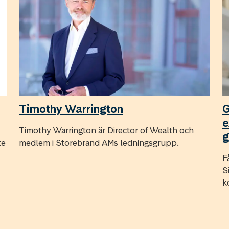
Timothy Warrington
G
e
Timothy Warrington är Director of Wealth och
g
te
medlem i Storebrand AMs ledningsgrupp.
F
S
k