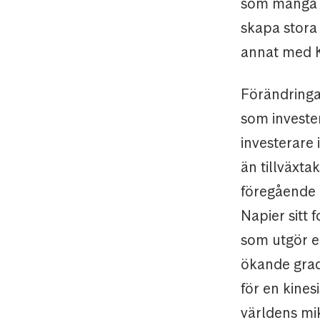
som många a
skapa stora
annat med K
Förändringa
som invester
investerare 
än tillväxta
föregående 
Napier sitt 
som utgör e
ökande grad
för en kine
världens mik