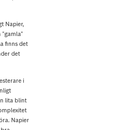
gt Napier,
n "gamla"
a finns det
nder det
esterare i
nligt
 lita blint
omplexitet
öra. Napier