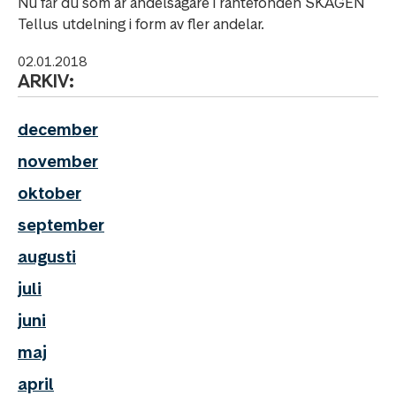
Nu får du som är andelsägare i räntefonden SKAGEN
Tellus utdelning i form av fler andelar.
02.01.2018
ARKIV:
december
november
oktober
september
augusti
juli
juni
maj
april